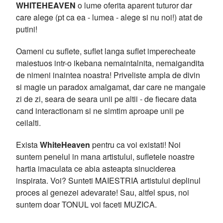
WHITEHEAVEN
o lume oferita aparent tuturor dar
care alege (pt ca ea - lumea - alege si nu noi!) atat de
putini!
Oameni cu suflete, suflet langa suflet imperecheate
maiestuos intr-o ikebana nemaintalnita, nemaigandita
de nimeni inaintea noastra! Priveliste ampla de divin
si magie un paradox amalgamat, dar care ne mangaie
zi de zi, seara de seara unii pe altii - de fiecare data
cand interactionam si ne simtim aproape unii pe
ceilalti.
Exista
WhiteHeaven
pentru ca voi existati! Noi
suntem penelul in mana artistului, sufletele noastre
hartia imaculata ce abia asteapta sinuciderea
inspirata. Voi? Sunteti MAIESTRIA artistului deplinul
proces al genezei adevarate! Sau, altfel spus, noi
suntem doar TONUL voi faceti MUZICA.