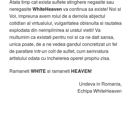
Atata timp cat exista suflete stinghere negasite sau
neregasite
WhiteHeaven
va continua sa existe! Noi si
Voi, impreuna avem rolul de a demola abjectul
cotidian al virtualului, vulgaritatea obisnuita si rautatea
explodata din neimplinirea si uratul vietii! Va
multumim ca existati pentru noi si ca ne dati sansa,
unica poate, de a ne vedea gandul concretizat un fel
de parafare intr-un colt de suflet, cum semnatura
artistului odata cu incheierea operei propriu-zisa.
Ramaneti
WHITE
si ramaneti
HEAVEN
!
Undeva in Romania,
Echipa WhiteHeaven