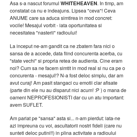
Asa s-a nascut forumul
WHITEHEAVEN
. In timp, am
constatat ca nu e indeajuns. Lipsea "ceva"! Ceva
ANUME care sa aduca simtirea in mod concret:
vocile! Mesajul vorbit - iata oportunitatea si
necesitatea "nasterii" radioului!
La inceput ne-am gandit ca ne zbatem fara nici o
sansa de a accede, data fiind concurenta acerba, cu
"state vechi" si propria retea de audienta. Cine eram
noi? Cum sa ne facem simtit in mod real si nu ca pe o
concurenta - mesajul!? N-a fost deloc simplu, dar am
avut curaj! Am pasit stangaci cu emotii clar afisate
(parte din ele nu au disparut nici acum! :P ) o mana de
oameni NEPROFESIONISTI dar cu un atu important:
avem SUFLET.
Am pariat pe "sansa" asta si... n-am pierdut: iata-ne
azi impreuna cu voi, ascultatorii nostri fideli (care nu
sunteti deloc putini!!) in plina activitate a radioului