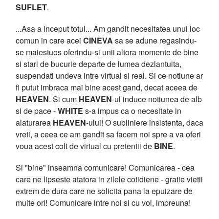
SUFLET
.
...Asa a inceput totul... Am gandit necesitatea unui loc
comun in care acei
CINEVA
sa se adune regasindu-
se maiestuos oferindu-si unii altora momente de bine
si stari de bucurie departe de lumea dezlantuita,
suspendati undeva intre virtual si real. Si ce notiune ar
fi putut imbraca mai bine acest gand, decat aceea de
HEAVEN
. Si cum
HEAVEN
-ul induce notiunea de alb
si de pace -
WHITE
s-a impus ca o necesitate in
alaturarea
HEAVEN
-ului! O subliniere insistenta, daca
vreti, a ceea ce am gandit sa facem noi spre a va oferi
voua acest colt de virtual cu pretentii de
BINE
.
Si "bine" inseamna comunicare! Comunicarea - cea
care ne lipseste atatora in zilele cotidiene - gratie vietii
extrem de dura care ne solicita pana la epuizare de
multe ori! Comunicare intre noi si cu voi, impreuna!