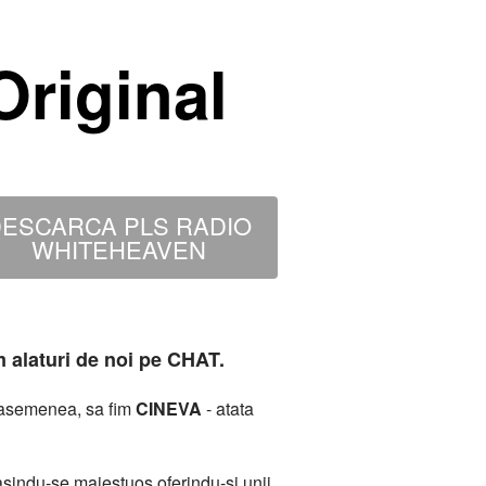
riginal
ESCARCA PLS RADIO
WHITEHEAVEN
m alaturi de noi pe CHAT.
deasemenea, sa fim
CINEVA
- atata
sindu-se maiestuos oferindu-si unii