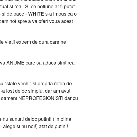
l si real. Si ce notiune ar fi putut
b si de pace -
WHITE
s-a impus ca o
acem noi spre a va oferi voua acest
e vietii extrem de dura care ne
 Ceva ANUME care sa aduca simtirea
 "state vechi" si propria retea de
-a fost deloc simplu, dar am avut
ana de oameni NEPROFESIONISTI dar cu
 nu sunteti deloc putini!!) in plina
 alege si nu noi!) atat de putini!