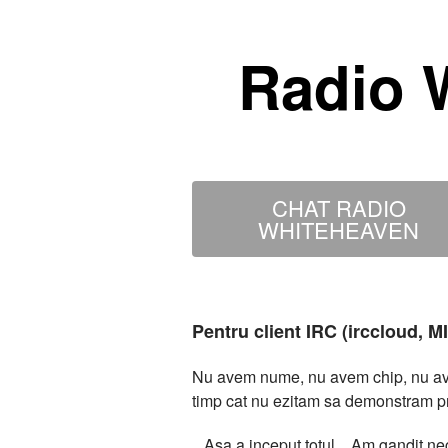
Radio 
CHAT RADIO
WHITEHEAVEN
Pentru client IRC (irccloud, 
Nu avem nume, nu avem chip, nu avem
timp cat nu ezitam sa demonstram p
...Asa a inceput totul... Am gandit 