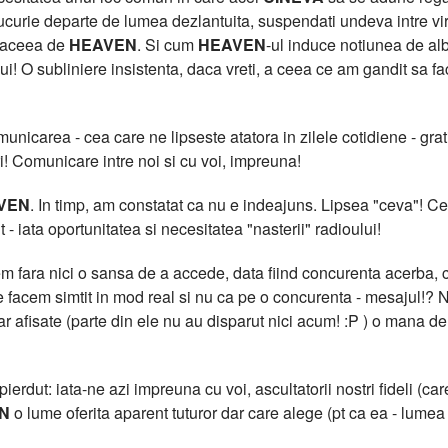
curie departe de lumea dezlantuita, suspendati undeva intre virtua
t aceea de
HEAVEN
. Si cum
HEAVEN
-ul induce notiunea de al
lui! O subliniere insistenta, daca vreti, a ceea ce am gandit sa f
icarea - cea care ne lipseste atatora in zilele cotidiene - grati
i! Comunicare intre noi si cu voi, impreuna!
VEN
. In timp, am constatat ca nu e indeajuns. Lipsea "ceva"!
 - iata oportunitatea si necesitatea "nasterii" radioului!
 fara nici o sansa de a accede, data fiind concurenta acerba, cu
facem simtit in mod real si nu ca pe o concurenta - mesajul!? N
clar afisate (parte din ele nu au disparut nici acum! :P ) o m
erdut: iata-ne azi impreuna cu voi, ascultatorii nostri fideli (care
N
o lume oferita aparent tuturor dar care alege (pt ca ea - lumea -