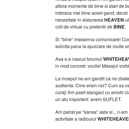
altora momente de bine si stari de bu
imbraca mai bine acest gand, deca
necesitate in alaturarea
HEAVEN
-u
colt de virtual cu pretentii de
BINE
.
Si "bine" inseamna comunicare! Comun
solicita pana la epuizare de multe or
Asa s-a nascut forumul
WHITEHEA
in mod concret: vocile! Mesajul vorbit
La inceput ne-am gandit ca ne zbatem
audienta. Cine eram noi? Cum sa ne 
curaj! Am pasit stangaci cu emotii 
un atu important: avem SUFLET.
Am pariat pe "sansa" asta si... n-am pi
activitate a radioului
WHITEHEAVE