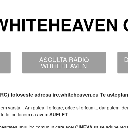
WHITEHEAVEN O
ASCULTA RADIO
D
WHITEHEAVEN
MIRC) foloseste adresa irc.whiteheaven.eu Te astepta
 varsta... Am putea fi oricare, orice si oricum... dar putem, 
rin tot ce facem ca avem
SUFLET
.
necesitatea unui loc comun in care acei
CINEVA
sa se adune rega