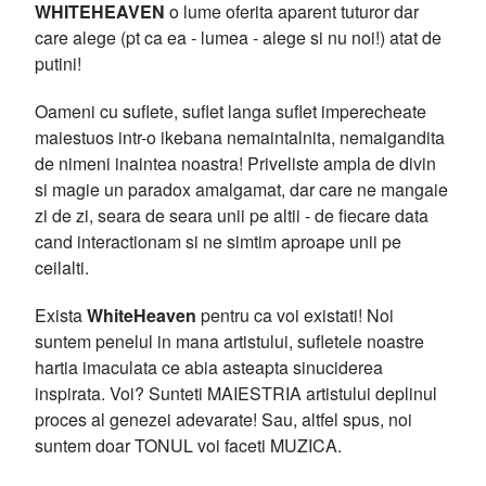
WHITEHEAVEN
o lume oferita aparent tuturor dar
care alege (pt ca ea - lumea - alege si nu noi!) atat de
putini!
Oameni cu suflete, suflet langa suflet imperecheate
maiestuos intr-o ikebana nemaintalnita, nemaigandita
de nimeni inaintea noastra! Priveliste ampla de divin
si magie un paradox amalgamat, dar care ne mangaie
zi de zi, seara de seara unii pe altii - de fiecare data
cand interactionam si ne simtim aproape unii pe
ceilalti.
Exista
WhiteHeaven
pentru ca voi existati! Noi
suntem penelul in mana artistului, sufletele noastre
hartia imaculata ce abia asteapta sinuciderea
inspirata. Voi? Sunteti MAIESTRIA artistului deplinul
proces al genezei adevarate! Sau, altfel spus, noi
suntem doar TONUL voi faceti MUZICA.