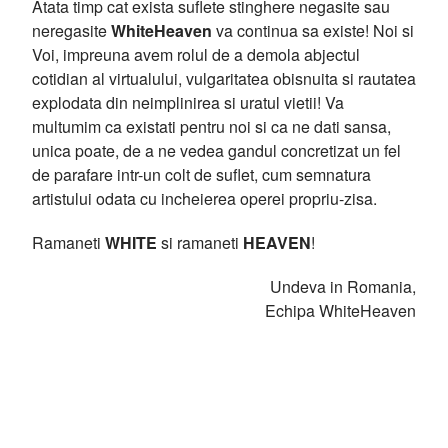
Atata timp cat exista suflete stinghere negasite sau
neregasite
WhiteHeaven
va continua sa existe! Noi si
Voi, impreuna avem rolul de a demola abjectul
cotidian al virtualului, vulgaritatea obisnuita si rautatea
explodata din neimplinirea si uratul vietii! Va
multumim ca existati pentru noi si ca ne dati sansa,
unica poate, de a ne vedea gandul concretizat un fel
de parafare intr-un colt de suflet, cum semnatura
artistului odata cu incheierea operei propriu-zisa.
Ramaneti
WHITE
si ramaneti
HEAVEN
!
Undeva in Romania,
Echipa WhiteHeaven