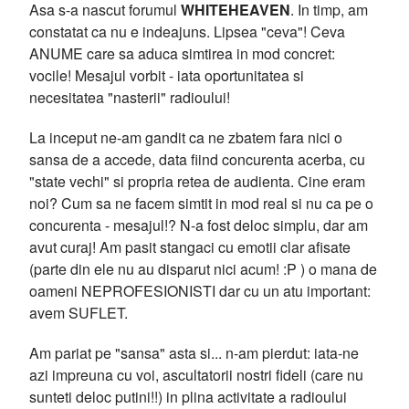
Asa s-a nascut forumul
WHITEHEAVEN
. In timp, am
constatat ca nu e indeajuns. Lipsea "ceva"! Ceva
ANUME care sa aduca simtirea in mod concret:
vocile! Mesajul vorbit - iata oportunitatea si
necesitatea "nasterii" radioului!
La inceput ne-am gandit ca ne zbatem fara nici o
sansa de a accede, data fiind concurenta acerba, cu
"state vechi" si propria retea de audienta. Cine eram
noi? Cum sa ne facem simtit in mod real si nu ca pe o
concurenta - mesajul!? N-a fost deloc simplu, dar am
avut curaj! Am pasit stangaci cu emotii clar afisate
(parte din ele nu au disparut nici acum! :P ) o mana de
oameni NEPROFESIONISTI dar cu un atu important:
avem SUFLET.
Am pariat pe "sansa" asta si... n-am pierdut: iata-ne
azi impreuna cu voi, ascultatorii nostri fideli (care nu
sunteti deloc putini!!) in plina activitate a radioului