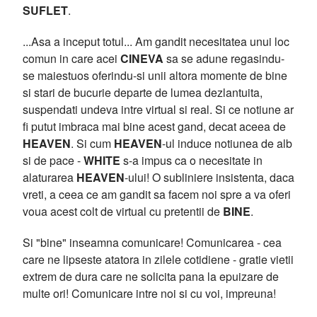
SUFLET
.
...Asa a inceput totul... Am gandit necesitatea unui loc
comun in care acei
CINEVA
sa se adune regasindu-
se maiestuos oferindu-si unii altora momente de bine
si stari de bucurie departe de lumea dezlantuita,
suspendati undeva intre virtual si real. Si ce notiune ar
fi putut imbraca mai bine acest gand, decat aceea de
HEAVEN
. Si cum
HEAVEN
-ul induce notiunea de alb
si de pace -
WHITE
s-a impus ca o necesitate in
alaturarea
HEAVEN
-ului! O subliniere insistenta, daca
vreti, a ceea ce am gandit sa facem noi spre a va oferi
voua acest colt de virtual cu pretentii de
BINE
.
Si "bine" inseamna comunicare! Comunicarea - cea
care ne lipseste atatora in zilele cotidiene - gratie vietii
extrem de dura care ne solicita pana la epuizare de
multe ori! Comunicare intre noi si cu voi, impreuna!