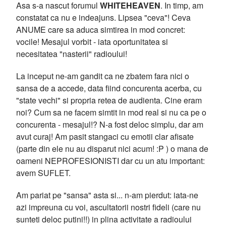
Asa s-a nascut forumul
WHITEHEAVEN
. In timp, am
constatat ca nu e indeajuns. Lipsea "ceva"! Ceva
ANUME care sa aduca simtirea in mod concret:
vocile! Mesajul vorbit - iata oportunitatea si
necesitatea "nasterii" radioului!
La inceput ne-am gandit ca ne zbatem fara nici o
sansa de a accede, data fiind concurenta acerba, cu
"state vechi" si propria retea de audienta. Cine eram
noi? Cum sa ne facem simtit in mod real si nu ca pe o
concurenta - mesajul!? N-a fost deloc simplu, dar am
avut curaj! Am pasit stangaci cu emotii clar afisate
(parte din ele nu au disparut nici acum! :P ) o mana de
oameni NEPROFESIONISTI dar cu un atu important:
avem SUFLET.
Am pariat pe "sansa" asta si... n-am pierdut: iata-ne
azi impreuna cu voi, ascultatorii nostri fideli (care nu
sunteti deloc putini!!) in plina activitate a radioului