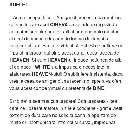
SUFLET
.
...Asa a inceput totul... Am gandit necesitatea unui loc
comun in care acei
CINEVA
sa se adune regasindu-
se maiestuos oferindu-si unii altora momente de bine
si stari de bucurie departe de lumea dezlantuita,
suspendati undeva intre virtual si real. Si ce notiune ar
fi putut imbraca mai bine acest gand, decat aceea de
HEAVEN
. Si cum
HEAVEN
-ul induce notiunea de alb
si de pace -
WHITE
s-a impus ca o necesitate in
alaturarea
HEAVEN
-ului! O subliniere insistenta, daca
vreti, a ceea ce am gandit sa facem noi spre a va oferi
voua acest colt de virtual cu pretentii de
BINE
.
Si "bine" inseamna comunicare! Comunicarea - cea
care ne lipseste atatora in zilele cotidiene - gratie vietii
extrem de dura care ne solicita pana la epuizare de
multe ori! Comunicare intre noi si cu voi, impreuna!