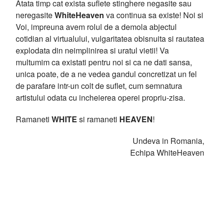
Atata timp cat exista suflete stinghere negasite sau
neregasite
WhiteHeaven
va continua sa existe! Noi si
Voi, impreuna avem rolul de a demola abjectul
cotidian al virtualului, vulgaritatea obisnuita si rautatea
explodata din neimplinirea si uratul vietii! Va
multumim ca existati pentru noi si ca ne dati sansa,
unica poate, de a ne vedea gandul concretizat un fel
de parafare intr-un colt de suflet, cum semnatura
artistului odata cu incheierea operei propriu-zisa.
Ramaneti
WHITE
si ramaneti
HEAVEN
!
Undeva in Romania,
Echipa WhiteHeaven