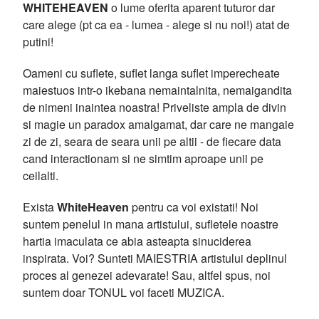
WHITEHEAVEN
o lume oferita aparent tuturor dar
care alege (pt ca ea - lumea - alege si nu noi!) atat de
putini!
Oameni cu suflete, suflet langa suflet imperecheate
maiestuos intr-o ikebana nemaintalnita, nemaigandita
de nimeni inaintea noastra! Priveliste ampla de divin
si magie un paradox amalgamat, dar care ne mangaie
zi de zi, seara de seara unii pe altii - de fiecare data
cand interactionam si ne simtim aproape unii pe
ceilalti.
Exista
WhiteHeaven
pentru ca voi existati! Noi
suntem penelul in mana artistului, sufletele noastre
hartia imaculata ce abia asteapta sinuciderea
inspirata. Voi? Sunteti MAIESTRIA artistului deplinul
proces al genezei adevarate! Sau, altfel spus, noi
suntem doar TONUL voi faceti MUZICA.