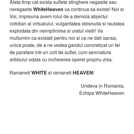
Atata timp cat exista suflete stinghere negasite sau
neregasite
WhiteHeaven
va continua sa existe! Noi si
Voi, impreuna avem rolul de a demola abjectul
cotidian al virtualului, vulgaritatea obisnuita si rautatea
explodata din neimplinirea si uratul vietii! Va
multumim ca existati pentru noi si ca ne dati sansa,
unica poate, de a ne vedea gandul concretizat un fel
de parafare intr-un colt de suflet, cum semnatura
artistului odata cu incheierea operei propriu-zisa.
Ramaneti
WHITE
si ramaneti
HEAVEN
!
Undeva in Romania,
Echipa WhiteHeaven