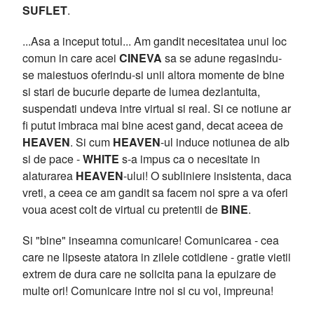
SUFLET
.
...Asa a inceput totul... Am gandit necesitatea unui loc
comun in care acei
CINEVA
sa se adune regasindu-
se maiestuos oferindu-si unii altora momente de bine
si stari de bucurie departe de lumea dezlantuita,
suspendati undeva intre virtual si real. Si ce notiune ar
fi putut imbraca mai bine acest gand, decat aceea de
HEAVEN
. Si cum
HEAVEN
-ul induce notiunea de alb
si de pace -
WHITE
s-a impus ca o necesitate in
alaturarea
HEAVEN
-ului! O subliniere insistenta, daca
vreti, a ceea ce am gandit sa facem noi spre a va oferi
voua acest colt de virtual cu pretentii de
BINE
.
Si "bine" inseamna comunicare! Comunicarea - cea
care ne lipseste atatora in zilele cotidiene - gratie vietii
extrem de dura care ne solicita pana la epuizare de
multe ori! Comunicare intre noi si cu voi, impreuna!