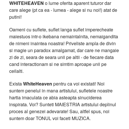
WHITEHEAVEN
o lume oferita aparent tuturor dar
care alege (pt ca ea - lumea - alege si nu noi!) atat de
putini!
Oameni cu suflete, suflet langa suflet imperecheate
maiestuos intr-o ikebana nemaintalnita, nemaigandita
de nimeni inaintea noastra! Priveliste ampla de divin
si magie un paradox amalgamat, dar care ne mangaie
zi de zi, seara de seara unii pe altii - de fiecare data
cand interactionam si ne simtim aproape unii pe
ceilalti.
Exista
WhiteHeaven
pentru ca voi existati! Noi
suntem penelul in mana artistului, sufletele noastre
hartia imaculata ce abia asteapta sinuciderea
inspirata. Voi? Sunteti MAIESTRIA artistului deplinul
proces al genezei adevarate! Sau, altfel spus, noi
suntem doar TONUL voi faceti MUZICA.