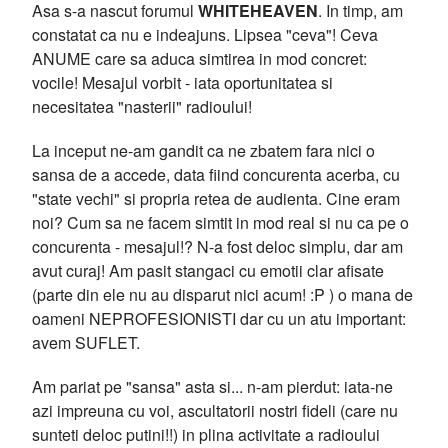
Asa s-a nascut forumul
WHITEHEAVEN
. In timp, am
constatat ca nu e indeajuns. Lipsea "ceva"! Ceva
ANUME care sa aduca simtirea in mod concret:
vocile! Mesajul vorbit - iata oportunitatea si
necesitatea "nasterii" radioului!
La inceput ne-am gandit ca ne zbatem fara nici o
sansa de a accede, data fiind concurenta acerba, cu
"state vechi" si propria retea de audienta. Cine eram
noi? Cum sa ne facem simtit in mod real si nu ca pe o
concurenta - mesajul!? N-a fost deloc simplu, dar am
avut curaj! Am pasit stangaci cu emotii clar afisate
(parte din ele nu au disparut nici acum! :P ) o mana de
oameni NEPROFESIONISTI dar cu un atu important:
avem SUFLET.
Am pariat pe "sansa" asta si... n-am pierdut: iata-ne
azi impreuna cu voi, ascultatorii nostri fideli (care nu
sunteti deloc putini!!) in plina activitate a radioului