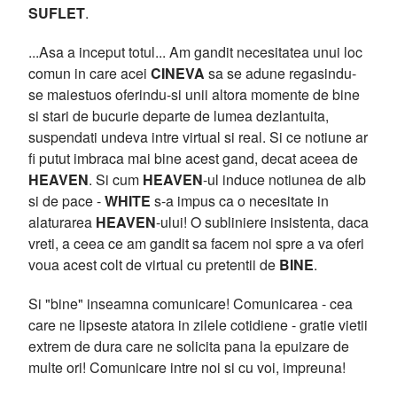
SUFLET
.
...Asa a inceput totul... Am gandit necesitatea unui loc
comun in care acei
CINEVA
sa se adune regasindu-
se maiestuos oferindu-si unii altora momente de bine
si stari de bucurie departe de lumea dezlantuita,
suspendati undeva intre virtual si real. Si ce notiune ar
fi putut imbraca mai bine acest gand, decat aceea de
HEAVEN
. Si cum
HEAVEN
-ul induce notiunea de alb
si de pace -
WHITE
s-a impus ca o necesitate in
alaturarea
HEAVEN
-ului! O subliniere insistenta, daca
vreti, a ceea ce am gandit sa facem noi spre a va oferi
voua acest colt de virtual cu pretentii de
BINE
.
Si "bine" inseamna comunicare! Comunicarea - cea
care ne lipseste atatora in zilele cotidiene - gratie vietii
extrem de dura care ne solicita pana la epuizare de
multe ori! Comunicare intre noi si cu voi, impreuna!