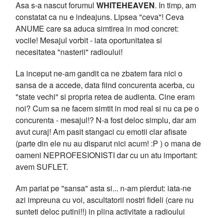
Asa s-a nascut forumul
WHITEHEAVEN
. In timp, am
constatat ca nu e indeajuns. Lipsea "ceva"! Ceva
ANUME care sa aduca simtirea in mod concret:
vocile! Mesajul vorbit - iata oportunitatea si
necesitatea "nasterii" radioului!
La inceput ne-am gandit ca ne zbatem fara nici o
sansa de a accede, data fiind concurenta acerba, cu
"state vechi" si propria retea de audienta. Cine eram
noi? Cum sa ne facem simtit in mod real si nu ca pe o
concurenta - mesajul!? N-a fost deloc simplu, dar am
avut curaj! Am pasit stangaci cu emotii clar afisate
(parte din ele nu au disparut nici acum! :P ) o mana de
oameni NEPROFESIONISTI dar cu un atu important:
avem SUFLET.
Am pariat pe "sansa" asta si... n-am pierdut: iata-ne
azi impreuna cu voi, ascultatorii nostri fideli (care nu
sunteti deloc putini!!) in plina activitate a radioului