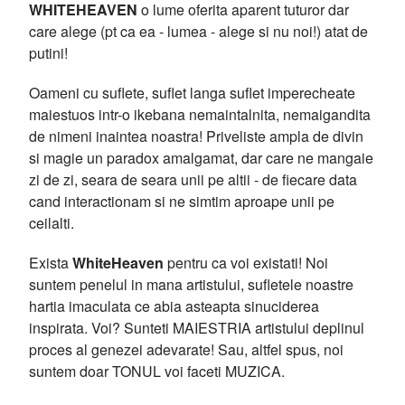
WHITEHEAVEN
o lume oferita aparent tuturor dar
care alege (pt ca ea - lumea - alege si nu noi!) atat de
putini!
Oameni cu suflete, suflet langa suflet imperecheate
maiestuos intr-o ikebana nemaintalnita, nemaigandita
de nimeni inaintea noastra! Priveliste ampla de divin
si magie un paradox amalgamat, dar care ne mangaie
zi de zi, seara de seara unii pe altii - de fiecare data
cand interactionam si ne simtim aproape unii pe
ceilalti.
Exista
WhiteHeaven
pentru ca voi existati! Noi
suntem penelul in mana artistului, sufletele noastre
hartia imaculata ce abia asteapta sinuciderea
inspirata. Voi? Sunteti MAIESTRIA artistului deplinul
proces al genezei adevarate! Sau, altfel spus, noi
suntem doar TONUL voi faceti MUZICA.