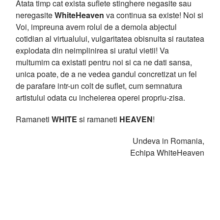
Atata timp cat exista suflete stinghere negasite sau
neregasite
WhiteHeaven
va continua sa existe! Noi si
Voi, impreuna avem rolul de a demola abjectul
cotidian al virtualului, vulgaritatea obisnuita si rautatea
explodata din neimplinirea si uratul vietii! Va
multumim ca existati pentru noi si ca ne dati sansa,
unica poate, de a ne vedea gandul concretizat un fel
de parafare intr-un colt de suflet, cum semnatura
artistului odata cu incheierea operei propriu-zisa.
Ramaneti
WHITE
si ramaneti
HEAVEN
!
Undeva in Romania,
Echipa WhiteHeaven