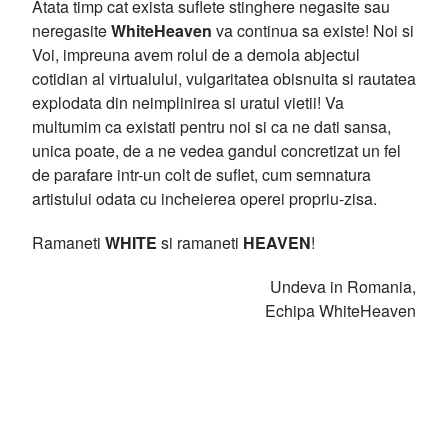
Atata timp cat exista suflete stinghere negasite sau
neregasite
WhiteHeaven
va continua sa existe! Noi si
Voi, impreuna avem rolul de a demola abjectul
cotidian al virtualului, vulgaritatea obisnuita si rautatea
explodata din neimplinirea si uratul vietii! Va
multumim ca existati pentru noi si ca ne dati sansa,
unica poate, de a ne vedea gandul concretizat un fel
de parafare intr-un colt de suflet, cum semnatura
artistului odata cu incheierea operei propriu-zisa.
Ramaneti
WHITE
si ramaneti
HEAVEN
!
Undeva in Romania,
Echipa WhiteHeaven