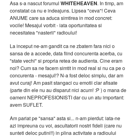
Asa s-a nascut forumul
WHITEHEAVEN
. In timp, am
constatat ca nu e indeajuns. Lipsea "ceva"! Ceva
ANUME care sa aduca simtirea in mod concret:
vocile! Mesajul vorbit - iata oportunitatea si
necesitatea "nasterii" radioului!
La inceput ne-am gandit ca ne zbatem fara nici o
sansa de a accede, data fiind concurenta acerba, cu
"state vechi" si propria retea de audienta. Cine eram
noi? Cum sa ne facem simtit in mod real si nu ca pe o
concurenta - mesajul!? N-a fost deloc simplu, dar am
avut curaj! Am pasit stangaci cu emotii clar afisate
(parte din ele nu au disparut nici acum! :P ) o mana de
oameni NEPROFESIONISTI dar cu un atu important:
avem SUFLET.
Am pariat pe "sansa" asta si... n-am pierdut: iata-ne
azi impreuna cu voi, ascultatorii nostri fideli (care nu
sunteti deloc putini!!) in plina activitate a radioului