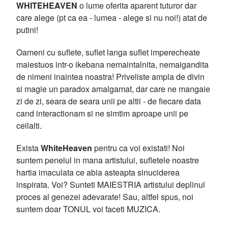
WHITEHEAVEN
o lume oferita aparent tuturor dar
care alege (pt ca ea - lumea - alege si nu noi!) atat de
putini!
Oameni cu suflete, suflet langa suflet imperecheate
maiestuos intr-o ikebana nemaintalnita, nemaigandita
de nimeni inaintea noastra! Priveliste ampla de divin
si magie un paradox amalgamat, dar care ne mangaie
zi de zi, seara de seara unii pe altii - de fiecare data
cand interactionam si ne simtim aproape unii pe
ceilalti.
Exista
WhiteHeaven
pentru ca voi existati! Noi
suntem penelul in mana artistului, sufletele noastre
hartia imaculata ce abia asteapta sinuciderea
inspirata. Voi? Sunteti MAIESTRIA artistului deplinul
proces al genezei adevarate! Sau, altfel spus, noi
suntem doar TONUL voi faceti MUZICA.