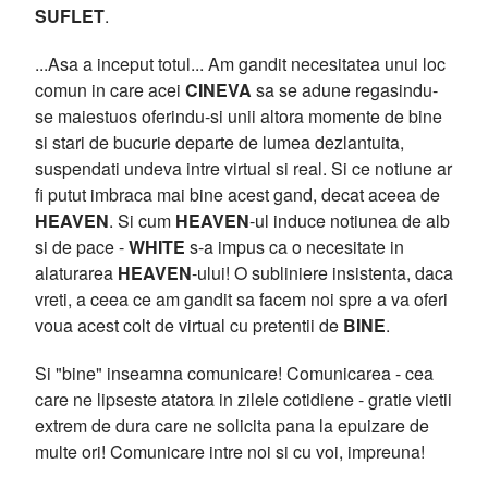
SUFLET
.
...Asa a inceput totul... Am gandit necesitatea unui loc
comun in care acei
CINEVA
sa se adune regasindu-
se maiestuos oferindu-si unii altora momente de bine
si stari de bucurie departe de lumea dezlantuita,
suspendati undeva intre virtual si real. Si ce notiune ar
fi putut imbraca mai bine acest gand, decat aceea de
HEAVEN
. Si cum
HEAVEN
-ul induce notiunea de alb
si de pace -
WHITE
s-a impus ca o necesitate in
alaturarea
HEAVEN
-ului! O subliniere insistenta, daca
vreti, a ceea ce am gandit sa facem noi spre a va oferi
voua acest colt de virtual cu pretentii de
BINE
.
Si "bine" inseamna comunicare! Comunicarea - cea
care ne lipseste atatora in zilele cotidiene - gratie vietii
extrem de dura care ne solicita pana la epuizare de
multe ori! Comunicare intre noi si cu voi, impreuna!