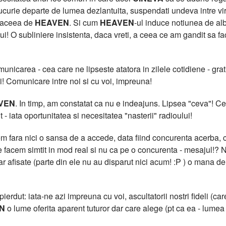
curie departe de lumea dezlantuita, suspendati undeva intre virtua
t aceea de
HEAVEN
. Si cum
HEAVEN
-ul induce notiunea de al
lui! O subliniere insistenta, daca vreti, a ceea ce am gandit sa f
icarea - cea care ne lipseste atatora in zilele cotidiene - grati
i! Comunicare intre noi si cu voi, impreuna!
VEN
. In timp, am constatat ca nu e indeajuns. Lipsea "ceva"!
 - iata oportunitatea si necesitatea "nasterii" radioului!
 fara nici o sansa de a accede, data fiind concurenta acerba, cu
facem simtit in mod real si nu ca pe o concurenta - mesajul!? N
clar afisate (parte din ele nu au disparut nici acum! :P ) o m
erdut: iata-ne azi impreuna cu voi, ascultatorii nostri fideli (care
N
o lume oferita aparent tuturor dar care alege (pt ca ea - lumea -