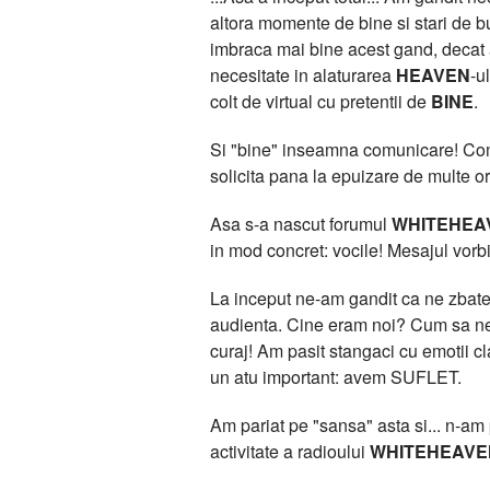
altora momente de bine si stari de bu
imbraca mai bine acest gand, deca
necesitate in alaturarea
HEAVEN
-u
colt de virtual cu pretentii de
BINE
.
Si "bine" inseamna comunicare! Comun
solicita pana la epuizare de multe or
Asa s-a nascut forumul
WHITEHEA
in mod concret: vocile! Mesajul vorbit
La inceput ne-am gandit ca ne zbatem
audienta. Cine eram noi? Cum sa ne 
curaj! Am pasit stangaci cu emotii 
un atu important: avem SUFLET.
Am pariat pe "sansa" asta si... n-am pi
activitate a radioului
WHITEHEAVE