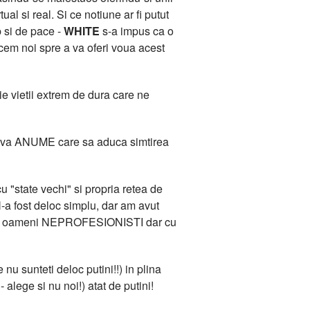
l si real. Si ce notiune ar fi putut
b si de pace -
WHITE
s-a impus ca o
acem noi spre a va oferi voua acest
e vietii extrem de dura care ne
 Ceva ANUME care sa aduca simtirea
 "state vechi" si propria retea de
-a fost deloc simplu, dar am avut
ana de oameni NEPROFESIONISTI dar cu
 nu sunteti deloc putini!!) in plina
 alege si nu noi!) atat de putini!