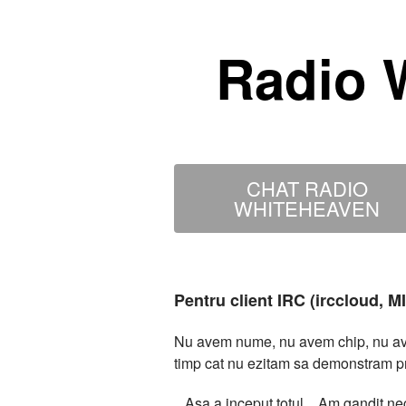
Radio 
CHAT RADIO
WHITEHEAVEN
Pentru client IRC (irccloud, 
Nu avem nume, nu avem chip, nu avem
timp cat nu ezitam sa demonstram p
...Asa a inceput totul... Am gandit 