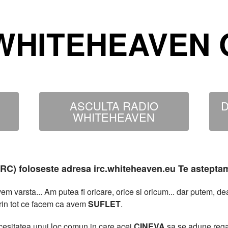
WHITEHEAVEN O
ASCULTA RADIO
D
WHITEHEAVEN
MIRC) foloseste adresa irc.whiteheaven.eu Te astepta
 varsta... Am putea fi oricare, orice si oricum... dar putem, 
rin tot ce facem ca avem
SUFLET
.
necesitatea unui loc comun in care acei
CINEVA
sa se adune rega