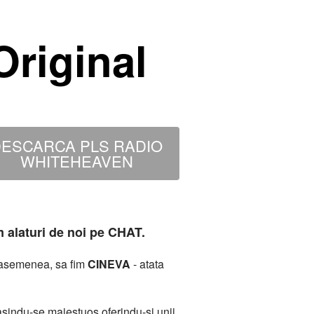
riginal
ESCARCA PLS RADIO
WHITEHEAVEN
m alaturi de noi pe CHAT.
deasemenea, sa fim
CINEVA
- atata
sindu-se maiestuos oferindu-si unii