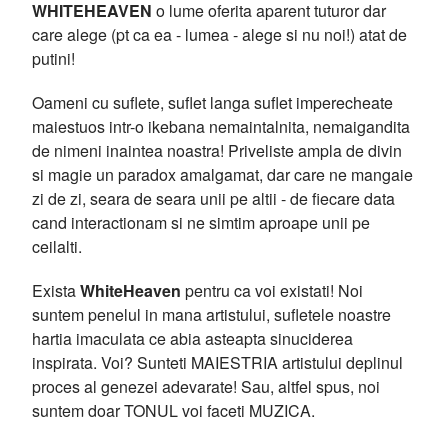
WHITEHEAVEN
o lume oferita aparent tuturor dar
care alege (pt ca ea - lumea - alege si nu noi!) atat de
putini!
Oameni cu suflete, suflet langa suflet imperecheate
maiestuos intr-o ikebana nemaintalnita, nemaigandita
de nimeni inaintea noastra! Priveliste ampla de divin
si magie un paradox amalgamat, dar care ne mangaie
zi de zi, seara de seara unii pe altii - de fiecare data
cand interactionam si ne simtim aproape unii pe
ceilalti.
Exista
WhiteHeaven
pentru ca voi existati! Noi
suntem penelul in mana artistului, sufletele noastre
hartia imaculata ce abia asteapta sinuciderea
inspirata. Voi? Sunteti MAIESTRIA artistului deplinul
proces al genezei adevarate! Sau, altfel spus, noi
suntem doar TONUL voi faceti MUZICA.