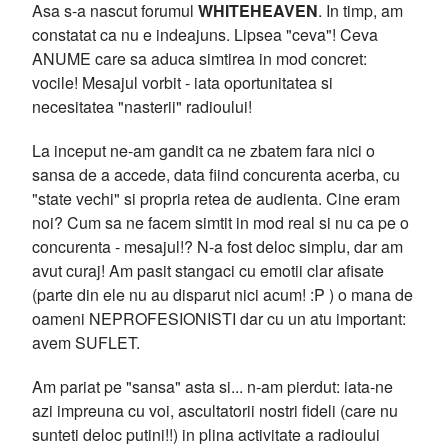
Asa s-a nascut forumul
WHITEHEAVEN
. In timp, am
constatat ca nu e indeajuns. Lipsea "ceva"! Ceva
ANUME care sa aduca simtirea in mod concret:
vocile! Mesajul vorbit - iata oportunitatea si
necesitatea "nasterii" radioului!
La inceput ne-am gandit ca ne zbatem fara nici o
sansa de a accede, data fiind concurenta acerba, cu
"state vechi" si propria retea de audienta. Cine eram
noi? Cum sa ne facem simtit in mod real si nu ca pe o
concurenta - mesajul!? N-a fost deloc simplu, dar am
avut curaj! Am pasit stangaci cu emotii clar afisate
(parte din ele nu au disparut nici acum! :P ) o mana de
oameni NEPROFESIONISTI dar cu un atu important:
avem SUFLET.
Am pariat pe "sansa" asta si... n-am pierdut: iata-ne
azi impreuna cu voi, ascultatorii nostri fideli (care nu
sunteti deloc putini!!) in plina activitate a radioului