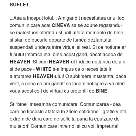
SUFLET
.
...Asa a inceput totul... Am gandit necesitatea unui loc
comun in care acei
CINEVA
sa se adune regasindu-
se maiestuos oferindu-si unii altora momente de bine
si stari de bucurie departe de lumea dezlantuita,
suspendati undeva intre virtual si real. Si ce notiune ar
fi putut imbraca mai bine acest gand, decat aceea de
HEAVEN
. Si cum
HEAVEN
-ul induce notiunea de alb
si de pace -
WHITE
s-a impus ca o necesitate in
alaturarea
HEAVEN
-ului! O subliniere insistenta, daca
vreti, a ceea ce am gandit sa facem noi spre a va oferi
voua acest colt de virtual cu pretentii de
BINE
.
Si "bine" inseamna comunicare! Comunicarea - cea
care ne lipseste atatora in zilele cotidiene - gratie vietii
extrem de dura care ne solicita pana la epuizare de
multe ori! Comunicare intre noi si cu voi, impreuna!