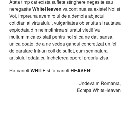
Atata timp cat exista suflete stinghere negasite sau
neregasite
WhiteHeaven
va continua sa existe! Noi si
Voi, impreuna avem rolul de a demola abjectul
cotidian al virtualului, vulgaritatea obisnuita si rautatea
explodata din neimplinirea si uratul vietii! Va
multumim ca existati pentru noi si ca ne dati sansa,
unica poate, de a ne vedea gandul concretizat un fel
de parafare intr-un colt de suflet, cum semnatura
artistului odata cu incheierea operei propriu-zisa.
Ramaneti
WHITE
si ramaneti
HEAVEN
!
Undeva in Romania,
Echipa WhiteHeaven