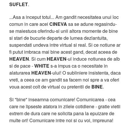
SUFLET
.
...Asa a inceput totul... Am gandit necesitatea unui loc
comun in care acei
CINEVA
sa se adune regasindu-
se maiestuos oferindu-si unii altora momente de bine
si stari de bucurie departe de lumea dezlantuita,
suspendati undeva intre virtual si real. Si ce notiune ar
fi putut imbraca mai bine acest gand, decat aceea de
HEAVEN
. Si cum
HEAVEN
-ul induce notiunea de alb
si de pace -
WHITE
s-a impus ca o necesitate in
alaturarea
HEAVEN
-ului! O subliniere insistenta, daca
vreti, a ceea ce am gandit sa facem noi spre a va oferi
voua acest colt de virtual cu pretentii de
BINE
.
Si "bine" inseamna comunicare! Comunicarea - cea
care ne lipseste atatora in zilele cotidiene - gratie vietii
extrem de dura care ne solicita pana la epuizare de
multe ori! Comunicare intre noi si cu voi, impreuna!