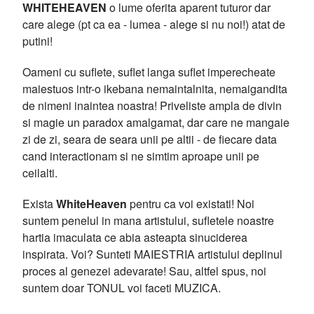
WHITEHEAVEN
o lume oferita aparent tuturor dar
care alege (pt ca ea - lumea - alege si nu noi!) atat de
putini!
Oameni cu suflete, suflet langa suflet imperecheate
maiestuos intr-o ikebana nemaintalnita, nemaigandita
de nimeni inaintea noastra! Priveliste ampla de divin
si magie un paradox amalgamat, dar care ne mangaie
zi de zi, seara de seara unii pe altii - de fiecare data
cand interactionam si ne simtim aproape unii pe
ceilalti.
Exista
WhiteHeaven
pentru ca voi existati! Noi
suntem penelul in mana artistului, sufletele noastre
hartia imaculata ce abia asteapta sinuciderea
inspirata. Voi? Sunteti MAIESTRIA artistului deplinul
proces al genezei adevarate! Sau, altfel spus, noi
suntem doar TONUL voi faceti MUZICA.