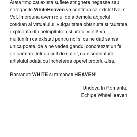
Atata timp cat exista suflete stinghere negasite sau
neregasite
WhiteHeaven
va continua sa existe! Noi si
Voi, impreuna avem rolul de a demola abjectul
cotidian al virtualului, vulgaritatea obisnuita si rautatea
explodata din neimplinirea si uratul vietii! Va
multumim ca existati pentru noi si ca ne dati sansa,
unica poate, de a ne vedea gandul concretizat un fel
de parafare intr-un colt de suflet, cum semnatura
artistului odata cu incheierea operei propriu-zisa.
Ramaneti
WHITE
si ramaneti
HEAVEN
!
Undeva in Romania,
Echipa WhiteHeaven