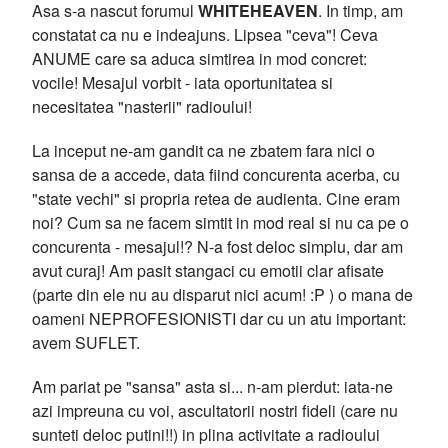
Asa s-a nascut forumul
WHITEHEAVEN
. In timp, am
constatat ca nu e indeajuns. Lipsea "ceva"! Ceva
ANUME care sa aduca simtirea in mod concret:
vocile! Mesajul vorbit - iata oportunitatea si
necesitatea "nasterii" radioului!
La inceput ne-am gandit ca ne zbatem fara nici o
sansa de a accede, data fiind concurenta acerba, cu
"state vechi" si propria retea de audienta. Cine eram
noi? Cum sa ne facem simtit in mod real si nu ca pe o
concurenta - mesajul!? N-a fost deloc simplu, dar am
avut curaj! Am pasit stangaci cu emotii clar afisate
(parte din ele nu au disparut nici acum! :P ) o mana de
oameni NEPROFESIONISTI dar cu un atu important:
avem SUFLET.
Am pariat pe "sansa" asta si... n-am pierdut: iata-ne
azi impreuna cu voi, ascultatorii nostri fideli (care nu
sunteti deloc putini!!) in plina activitate a radioului