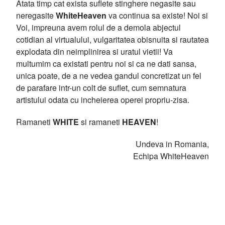
Atata timp cat exista suflete stinghere negasite sau
neregasite
WhiteHeaven
va continua sa existe! Noi si
Voi, impreuna avem rolul de a demola abjectul
cotidian al virtualului, vulgaritatea obisnuita si rautatea
explodata din neimplinirea si uratul vietii! Va
multumim ca existati pentru noi si ca ne dati sansa,
unica poate, de a ne vedea gandul concretizat un fel
de parafare intr-un colt de suflet, cum semnatura
artistului odata cu incheierea operei propriu-zisa.
Ramaneti
WHITE
si ramaneti
HEAVEN
!
Undeva in Romania,
Echipa WhiteHeaven