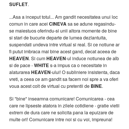
SUFLET
.
...Asa a inceput totul... Am gandit necesitatea unui loc
comun in care acei
CINEVA
sa se adune regasindu-
se maiestuos oferindu-si unii altora momente de bine
si stari de bucurie departe de lumea dezlantuita,
suspendati undeva intre virtual si real. Si ce notiune ar
fi putut imbraca mai bine acest gand, decat aceea de
HEAVEN
. Si cum
HEAVEN
-ul induce notiunea de alb
si de pace -
WHITE
s-a impus ca o necesitate in
alaturarea
HEAVEN
-ului! O subliniere insistenta, daca
vreti, a ceea ce am gandit sa facem noi spre a va oferi
voua acest colt de virtual cu pretentii de
BINE
.
Si "bine" inseamna comunicare! Comunicarea - cea
care ne lipseste atatora in zilele cotidiene - gratie vietii
extrem de dura care ne solicita pana la epuizare de
multe ori! Comunicare intre noi si cu voi, impreuna!