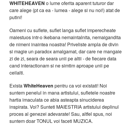
WHITEHEAVEN
o lume oferita aparent tuturor dar
care alege (pt ca ea - lumea - alege si nu noi!) atat de
putini!
Oameni cu suflete, suflet langa suflet imperecheate
maiestuos intr-o ikebana nemaintalnita, nemaigandita
de nimeni inaintea noastra! Priveliste ampla de divin
si magie un paradox amalgamat, dar care ne mangaie
zi de zi, seara de seara unii pe altii - de fiecare data
cand interactionam si ne simtim aproape unii pe
ceilalti.
Exista
WhiteHeaven
pentru ca voi existati! Noi
suntem penelul in mana artistului, sufletele noastre
hartia imaculata ce abia asteapta sinuciderea
inspirata. Voi? Sunteti MAIESTRIA artistului deplinul
proces al genezei adevarate! Sau, altfel spus, noi
suntem doar TONUL voi faceti MUZICA.