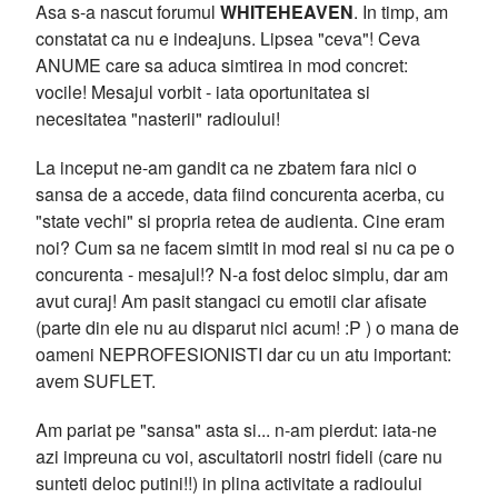
Asa s-a nascut forumul
WHITEHEAVEN
. In timp, am
constatat ca nu e indeajuns. Lipsea "ceva"! Ceva
ANUME care sa aduca simtirea in mod concret:
vocile! Mesajul vorbit - iata oportunitatea si
necesitatea "nasterii" radioului!
La inceput ne-am gandit ca ne zbatem fara nici o
sansa de a accede, data fiind concurenta acerba, cu
"state vechi" si propria retea de audienta. Cine eram
noi? Cum sa ne facem simtit in mod real si nu ca pe o
concurenta - mesajul!? N-a fost deloc simplu, dar am
avut curaj! Am pasit stangaci cu emotii clar afisate
(parte din ele nu au disparut nici acum! :P ) o mana de
oameni NEPROFESIONISTI dar cu un atu important:
avem SUFLET.
Am pariat pe "sansa" asta si... n-am pierdut: iata-ne
azi impreuna cu voi, ascultatorii nostri fideli (care nu
sunteti deloc putini!!) in plina activitate a radioului