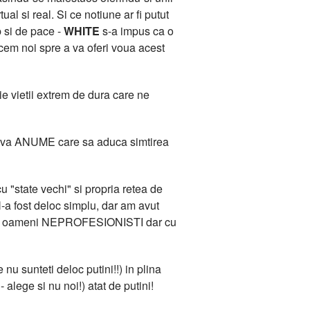
l si real. Si ce notiune ar fi putut
b si de pace -
WHITE
s-a impus ca o
acem noi spre a va oferi voua acest
e vietii extrem de dura care ne
 Ceva ANUME care sa aduca simtirea
 "state vechi" si propria retea de
-a fost deloc simplu, dar am avut
ana de oameni NEPROFESIONISTI dar cu
 nu sunteti deloc putini!!) in plina
 alege si nu noi!) atat de putini!