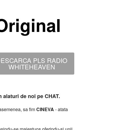
riginal
ESCARCA PLS RADIO
WHITEHEAVEN
m alaturi de noi pe CHAT.
deasemenea, sa fim
CINEVA
- atata
sindu-se maiestuos oferindu-si unii