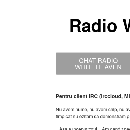
Radio 
CHAT RADIO
WHITEHEAVEN
Pentru client IRC (irccloud, 
Nu avem nume, nu avem chip, nu avem
timp cat nu ezitam sa demonstram p
...Asa a inceput totul... Am gandit 