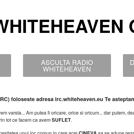
WHITEHEAVEN O
ASCULTA RADIO
D
WHITEHEAVEN
MIRC) foloseste adresa irc.whiteheaven.eu Te astepta
 varsta... Am putea fi oricare, orice si oricum... dar putem, 
rin tot ce facem ca avem
SUFLET
.
necesitatea unui loc comun in care acei
CINEVA
sa se adune rega