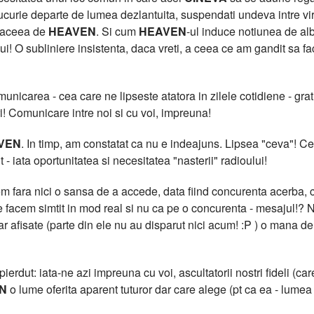
curie departe de lumea dezlantuita, suspendati undeva intre virtua
t aceea de
HEAVEN
. Si cum
HEAVEN
-ul induce notiunea de al
lui! O subliniere insistenta, daca vreti, a ceea ce am gandit sa f
icarea - cea care ne lipseste atatora in zilele cotidiene - grati
i! Comunicare intre noi si cu voi, impreuna!
VEN
. In timp, am constatat ca nu e indeajuns. Lipsea "ceva"!
 - iata oportunitatea si necesitatea "nasterii" radioului!
 fara nici o sansa de a accede, data fiind concurenta acerba, cu
facem simtit in mod real si nu ca pe o concurenta - mesajul!? N
clar afisate (parte din ele nu au disparut nici acum! :P ) o m
erdut: iata-ne azi impreuna cu voi, ascultatorii nostri fideli (care
N
o lume oferita aparent tuturor dar care alege (pt ca ea - lumea -