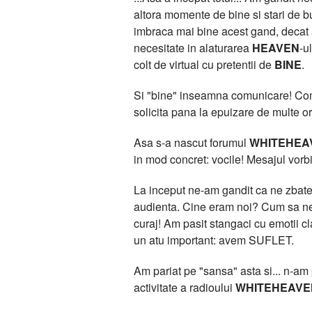
altora momente de bine si stari de bu
imbraca mai bine acest gand, deca
necesitate in alaturarea
HEAVEN
-u
colt de virtual cu pretentii de
BINE
.
Si "bine" inseamna comunicare! Comun
solicita pana la epuizare de multe or
Asa s-a nascut forumul
WHITEHEA
in mod concret: vocile! Mesajul vorbit
La inceput ne-am gandit ca ne zbatem
audienta. Cine eram noi? Cum sa ne 
curaj! Am pasit stangaci cu emotii 
un atu important: avem SUFLET.
Am pariat pe "sansa" asta si... n-am pi
activitate a radioului
WHITEHEAVE