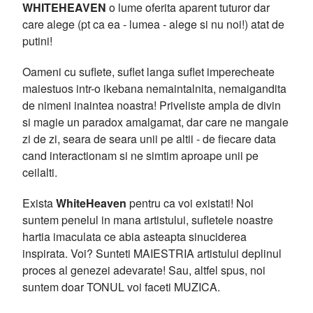
WHITEHEAVEN
o lume oferita aparent tuturor dar
care alege (pt ca ea - lumea - alege si nu noi!) atat de
putini!
Oameni cu suflete, suflet langa suflet imperecheate
maiestuos intr-o ikebana nemaintalnita, nemaigandita
de nimeni inaintea noastra! Priveliste ampla de divin
si magie un paradox amalgamat, dar care ne mangaie
zi de zi, seara de seara unii pe altii - de fiecare data
cand interactionam si ne simtim aproape unii pe
ceilalti.
Exista
WhiteHeaven
pentru ca voi existati! Noi
suntem penelul in mana artistului, sufletele noastre
hartia imaculata ce abia asteapta sinuciderea
inspirata. Voi? Sunteti MAIESTRIA artistului deplinul
proces al genezei adevarate! Sau, altfel spus, noi
suntem doar TONUL voi faceti MUZICA.