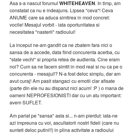
Asa s-a nascut forumul
WHITEHEAVEN
. In timp, am
constatat ca nu e indeajuns. Lipsea "ceva"! Ceva
ANUME care sa aduca simtirea in mod concret:
vocile! Mesajul vorbit - iata oportunitatea si
necesitatea "nasterii" radioului!
La inceput ne-am gandit ca ne zbatem fara nici o
sansa de a accede, data fiind concurenta acerba, cu
"state vechi" si propria retea de audienta. Cine eram
noi? Cum sa ne facem simtit in mod real si nu ca pe o
concurenta - mesajul!? N-a fost deloc simplu, dar am
avut curaj! Am pasit stangaci cu emotii clar afisate
(parte din ele nu au disparut nici acum! :P ) o mana de
oameni NEPROFESIONISTI dar cu un atu important:
avem SUFLET.
Am pariat pe "sansa" asta si... n-am pierdut: iata-ne
azi impreuna cu voi, ascultatorii nostri fideli (care nu
sunteti deloc putini!!) in plina activitate a radioului