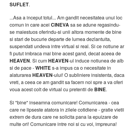
SUFLET
.
...Asa a inceput totul... Am gandit necesitatea unui loc
comun in care acei
CINEVA
sa se adune regasindu-
se maiestuos oferindu-si unii altora momente de bine
si stari de bucurie departe de lumea dezlantuita,
suspendati undeva intre virtual si real. Si ce notiune ar
fi putut imbraca mai bine acest gand, decat aceea de
HEAVEN
. Si cum
HEAVEN
-ul induce notiunea de alb
si de pace -
WHITE
s-a impus ca o necesitate in
alaturarea
HEAVEN
-ului! O subliniere insistenta, daca
vreti, a ceea ce am gandit sa facem noi spre a va oferi
voua acest colt de virtual cu pretentii de
BINE
.
Si "bine" inseamna comunicare! Comunicarea - cea
care ne lipseste atatora in zilele cotidiene - gratie vietii
extrem de dura care ne solicita pana la epuizare de
multe ori! Comunicare intre noi si cu voi, impreuna!