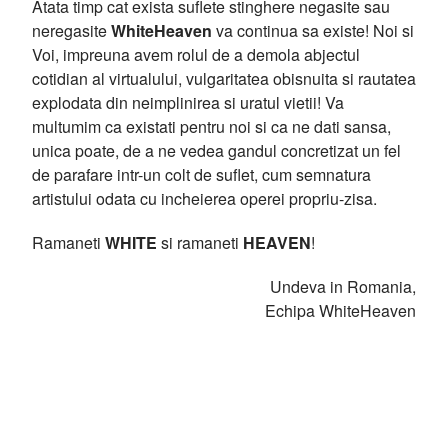
Atata timp cat exista suflete stinghere negasite sau
neregasite
WhiteHeaven
va continua sa existe! Noi si
Voi, impreuna avem rolul de a demola abjectul
cotidian al virtualului, vulgaritatea obisnuita si rautatea
explodata din neimplinirea si uratul vietii! Va
multumim ca existati pentru noi si ca ne dati sansa,
unica poate, de a ne vedea gandul concretizat un fel
de parafare intr-un colt de suflet, cum semnatura
artistului odata cu incheierea operei propriu-zisa.
Ramaneti
WHITE
si ramaneti
HEAVEN
!
Undeva in Romania,
Echipa WhiteHeaven