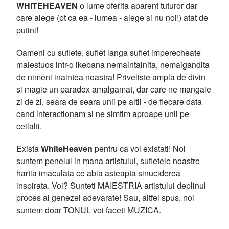
WHITEHEAVEN
o lume oferita aparent tuturor dar
care alege (pt ca ea - lumea - alege si nu noi!) atat de
putini!
Oameni cu suflete, suflet langa suflet imperecheate
maiestuos intr-o ikebana nemaintalnita, nemaigandita
de nimeni inaintea noastra! Priveliste ampla de divin
si magie un paradox amalgamat, dar care ne mangaie
zi de zi, seara de seara unii pe altii - de fiecare data
cand interactionam si ne simtim aproape unii pe
ceilalti.
Exista
WhiteHeaven
pentru ca voi existati! Noi
suntem penelul in mana artistului, sufletele noastre
hartia imaculata ce abia asteapta sinuciderea
inspirata. Voi? Sunteti MAIESTRIA artistului deplinul
proces al genezei adevarate! Sau, altfel spus, noi
suntem doar TONUL voi faceti MUZICA.