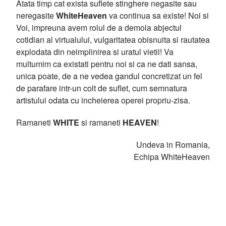
Atata timp cat exista suflete stinghere negasite sau
neregasite
WhiteHeaven
va continua sa existe! Noi si
Voi, impreuna avem rolul de a demola abjectul
cotidian al virtualului, vulgaritatea obisnuita si rautatea
explodata din neimplinirea si uratul vietii! Va
multumim ca existati pentru noi si ca ne dati sansa,
unica poate, de a ne vedea gandul concretizat un fel
de parafare intr-un colt de suflet, cum semnatura
artistului odata cu incheierea operei propriu-zisa.
Ramaneti
WHITE
si ramaneti
HEAVEN
!
Undeva in Romania,
Echipa WhiteHeaven