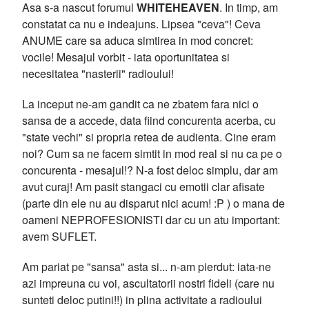
Asa s-a nascut forumul
WHITEHEAVEN
. In timp, am
constatat ca nu e indeajuns. Lipsea "ceva"! Ceva
ANUME care sa aduca simtirea in mod concret:
vocile! Mesajul vorbit - iata oportunitatea si
necesitatea "nasterii" radioului!
La inceput ne-am gandit ca ne zbatem fara nici o
sansa de a accede, data fiind concurenta acerba, cu
"state vechi" si propria retea de audienta. Cine eram
noi? Cum sa ne facem simtit in mod real si nu ca pe o
concurenta - mesajul!? N-a fost deloc simplu, dar am
avut curaj! Am pasit stangaci cu emotii clar afisate
(parte din ele nu au disparut nici acum! :P ) o mana de
oameni NEPROFESIONISTI dar cu un atu important:
avem SUFLET.
Am pariat pe "sansa" asta si... n-am pierdut: iata-ne
azi impreuna cu voi, ascultatorii nostri fideli (care nu
sunteti deloc putini!!) in plina activitate a radioului