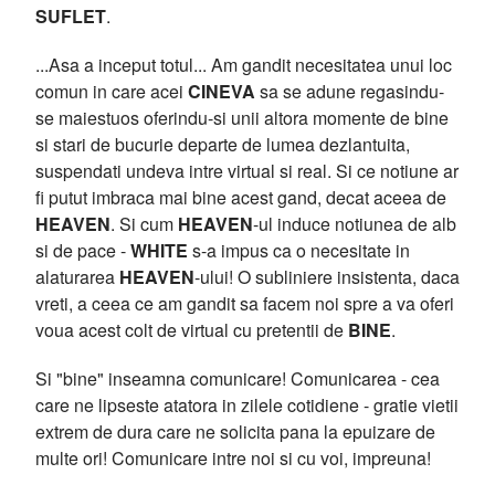
SUFLET
.
...Asa a inceput totul... Am gandit necesitatea unui loc
comun in care acei
CINEVA
sa se adune regasindu-
se maiestuos oferindu-si unii altora momente de bine
si stari de bucurie departe de lumea dezlantuita,
suspendati undeva intre virtual si real. Si ce notiune ar
fi putut imbraca mai bine acest gand, decat aceea de
HEAVEN
. Si cum
HEAVEN
-ul induce notiunea de alb
si de pace -
WHITE
s-a impus ca o necesitate in
alaturarea
HEAVEN
-ului! O subliniere insistenta, daca
vreti, a ceea ce am gandit sa facem noi spre a va oferi
voua acest colt de virtual cu pretentii de
BINE
.
Si "bine" inseamna comunicare! Comunicarea - cea
care ne lipseste atatora in zilele cotidiene - gratie vietii
extrem de dura care ne solicita pana la epuizare de
multe ori! Comunicare intre noi si cu voi, impreuna!