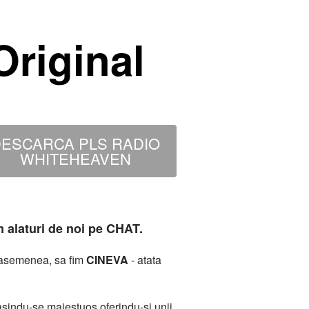
riginal
ESCARCA PLS RADIO
WHITEHEAVEN
m alaturi de noi pe CHAT.
deasemenea, sa fim
CINEVA
- atata
sindu-se maiestuos oferindu-si unii