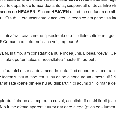
curie departe de lumea dezlantuita, suspendati undeva intre virtua
t aceea de
HEAVEN
. Si cum
HEAVEN
-ul induce notiunea de al
lui! O subliniere insistenta, daca vreti, a ceea ce am gandit sa f
icarea - cea care ne lipseste atatora in zilele cotidiene - grati
i! Comunicare intre noi si cu voi, impreuna!
VEN
. In timp, am constatat ca nu e indeajuns. Lipsea "ceva"!
 - iata oportunitatea si necesitatea "nasterii" radioului!
 fara nici o sansa de a accede, data fiind concurenta acerba, cu
facem simtit in mod real si nu ca pe o concurenta - mesajul!? N
clar afisate (parte din ele nu au disparut nici acum! :P ) o m
erdut: iata-ne azi impreuna cu voi, ascultatorii nostri fideli (care
N
o lume oferita aparent tuturor dar care alege (pt ca ea - lumea -