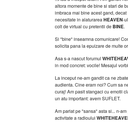
altora momente de bine si stari de bu
imbraca mai bine acest gand, deca
necesitate in alaturarea
HEAVEN
-u
colt de virtual cu pretentii de
BINE
.
Si "bine" inseamna comunicare! Comun
solicita pana la epuizare de multe or
Asa s-a nascut forumul
WHITEHEA
in mod concret: vocile! Mesajul vorbit
La inceput ne-am gandit ca ne zbatem
audienta. Cine eram noi? Cum sa ne 
curaj! Am pasit stangaci cu emotii 
un atu important: avem SUFLET.
Am pariat pe "sansa" asta si... n-am pi
activitate a radioului
WHITEHEAVE