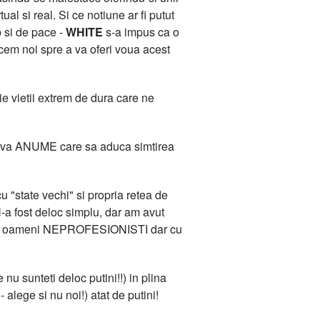
l si real. Si ce notiune ar fi putut
b si de pace -
WHITE
s-a impus ca o
acem noi spre a va oferi voua acest
e vietii extrem de dura care ne
 Ceva ANUME care sa aduca simtirea
 "state vechi" si propria retea de
-a fost deloc simplu, dar am avut
ana de oameni NEPROFESIONISTI dar cu
 nu sunteti deloc putini!!) in plina
 alege si nu noi!) atat de putini!