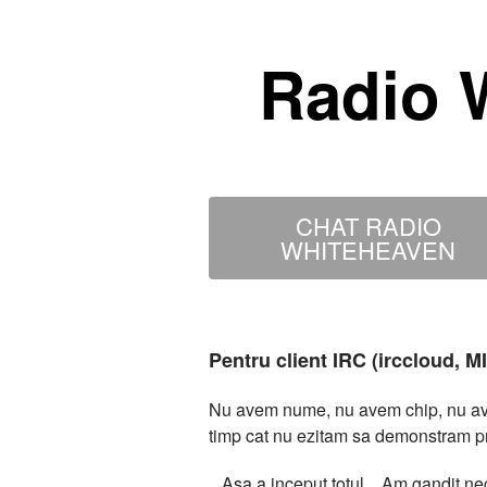
Radio 
CHAT RADIO
WHITEHEAVEN
Pentru client IRC (irccloud, 
Nu avem nume, nu avem chip, nu avem
timp cat nu ezitam sa demonstram p
...Asa a inceput totul... Am gandit 