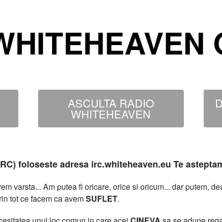
WHITEHEAVEN O
ASCULTA RADIO
D
WHITEHEAVEN
MIRC) foloseste adresa irc.whiteheaven.eu Te astepta
 varsta... Am putea fi oricare, orice si oricum... dar putem, 
rin tot ce facem ca avem
SUFLET
.
necesitatea unui loc comun in care acei
CINEVA
sa se adune rega