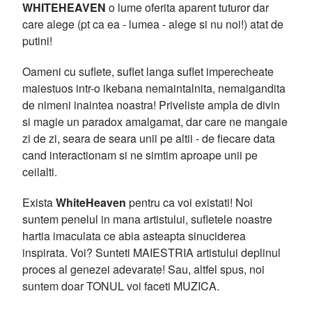
WHITEHEAVEN
o lume oferita aparent tuturor dar
care alege (pt ca ea - lumea - alege si nu noi!) atat de
putini!
Oameni cu suflete, suflet langa suflet imperecheate
maiestuos intr-o ikebana nemaintalnita, nemaigandita
de nimeni inaintea noastra! Priveliste ampla de divin
si magie un paradox amalgamat, dar care ne mangaie
zi de zi, seara de seara unii pe altii - de fiecare data
cand interactionam si ne simtim aproape unii pe
ceilalti.
Exista
WhiteHeaven
pentru ca voi existati! Noi
suntem penelul in mana artistului, sufletele noastre
hartia imaculata ce abia asteapta sinuciderea
inspirata. Voi? Sunteti MAIESTRIA artistului deplinul
proces al genezei adevarate! Sau, altfel spus, noi
suntem doar TONUL voi faceti MUZICA.