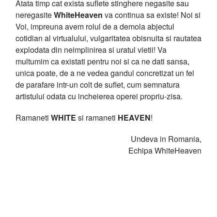
Atata timp cat exista suflete stinghere negasite sau
neregasite
WhiteHeaven
va continua sa existe! Noi si
Voi, impreuna avem rolul de a demola abjectul
cotidian al virtualului, vulgaritatea obisnuita si rautatea
explodata din neimplinirea si uratul vietii! Va
multumim ca existati pentru noi si ca ne dati sansa,
unica poate, de a ne vedea gandul concretizat un fel
de parafare intr-un colt de suflet, cum semnatura
artistului odata cu incheierea operei propriu-zisa.
Ramaneti
WHITE
si ramaneti
HEAVEN
!
Undeva in Romania,
Echipa WhiteHeaven