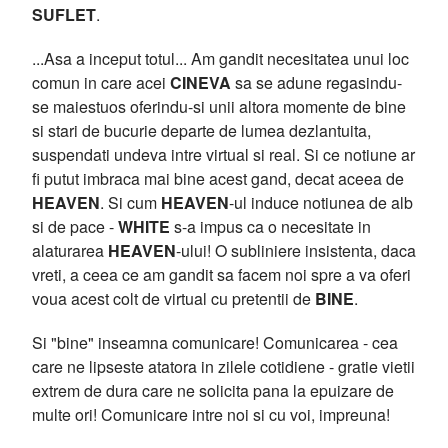
SUFLET
.
...Asa a inceput totul... Am gandit necesitatea unui loc
comun in care acei
CINEVA
sa se adune regasindu-
se maiestuos oferindu-si unii altora momente de bine
si stari de bucurie departe de lumea dezlantuita,
suspendati undeva intre virtual si real. Si ce notiune ar
fi putut imbraca mai bine acest gand, decat aceea de
HEAVEN
. Si cum
HEAVEN
-ul induce notiunea de alb
si de pace -
WHITE
s-a impus ca o necesitate in
alaturarea
HEAVEN
-ului! O subliniere insistenta, daca
vreti, a ceea ce am gandit sa facem noi spre a va oferi
voua acest colt de virtual cu pretentii de
BINE
.
Si "bine" inseamna comunicare! Comunicarea - cea
care ne lipseste atatora in zilele cotidiene - gratie vietii
extrem de dura care ne solicita pana la epuizare de
multe ori! Comunicare intre noi si cu voi, impreuna!