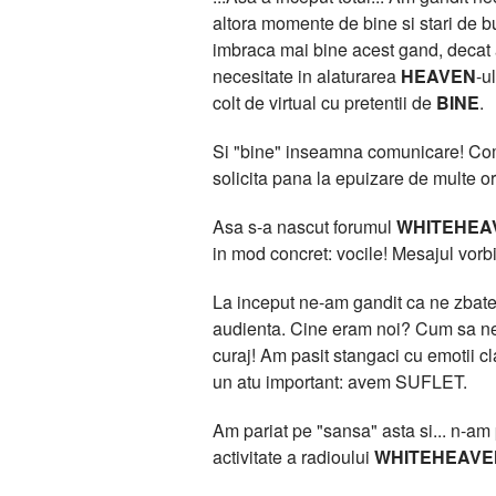
altora momente de bine si stari de bu
imbraca mai bine acest gand, deca
necesitate in alaturarea
HEAVEN
-u
colt de virtual cu pretentii de
BINE
.
Si "bine" inseamna comunicare! Comun
solicita pana la epuizare de multe or
Asa s-a nascut forumul
WHITEHEA
in mod concret: vocile! Mesajul vorbit
La inceput ne-am gandit ca ne zbatem
audienta. Cine eram noi? Cum sa ne 
curaj! Am pasit stangaci cu emotii 
un atu important: avem SUFLET.
Am pariat pe "sansa" asta si... n-am pi
activitate a radioului
WHITEHEAVE