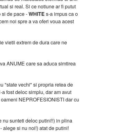
l si real. Si ce notiune ar fi putut
b si de pace -
WHITE
s-a impus ca o
acem noi spre a va oferi voua acest
e vietii extrem de dura care ne
 Ceva ANUME care sa aduca simtirea
 "state vechi" si propria retea de
-a fost deloc simplu, dar am avut
ana de oameni NEPROFESIONISTI dar cu
 nu sunteti deloc putini!!) in plina
 alege si nu noi!) atat de putini!