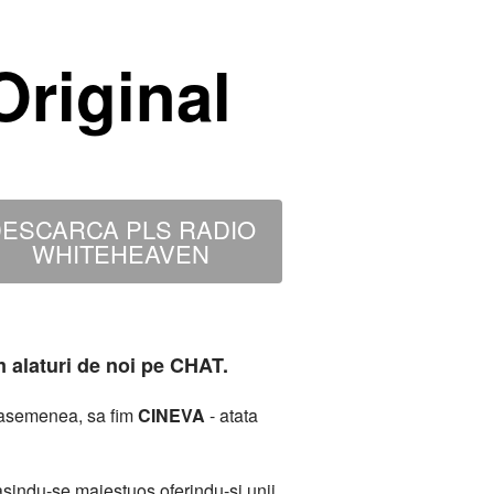
riginal
ESCARCA PLS RADIO
WHITEHEAVEN
m alaturi de noi pe CHAT.
deasemenea, sa fim
CINEVA
- atata
sindu-se maiestuos oferindu-si unii