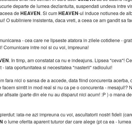
curie departe de lumea dezlantuita, suspendati undeva intre virtua
t aceea de
HEAVEN
. Si cum
HEAVEN
-ul induce notiunea de al
lui! O subliniere insistenta, daca vreti, a ceea ce am gandit sa f
icarea - cea care ne lipseste atatora in zilele cotidiene - grati
i! Comunicare intre noi si cu voi, impreuna!
VEN
. In timp, am constatat ca nu e indeajuns. Lipsea "ceva"!
 - iata oportunitatea si necesitatea "nasterii" radioului!
 fara nici o sansa de a accede, data fiind concurenta acerba, cu
facem simtit in mod real si nu ca pe o concurenta - mesajul!? N
clar afisate (parte din ele nu au disparut nici acum! :P ) o m
erdut: iata-ne azi impreuna cu voi, ascultatorii nostri fideli (care
N
o lume oferita aparent tuturor dar care alege (pt ca ea - lumea -