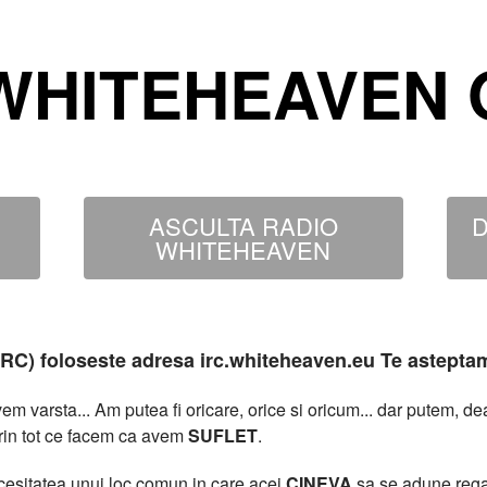
WHITEHEAVEN O
ASCULTA RADIO
D
WHITEHEAVEN
MIRC) foloseste adresa irc.whiteheaven.eu Te astepta
 varsta... Am putea fi oricare, orice si oricum... dar putem, 
rin tot ce facem ca avem
SUFLET
.
necesitatea unui loc comun in care acei
CINEVA
sa se adune rega