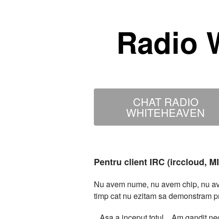
Radio 
CHAT RADIO
WHITEHEAVEN
Pentru client IRC (irccloud, 
Nu avem nume, nu avem chip, nu avem
timp cat nu ezitam sa demonstram p
...Asa a inceput totul... Am gandit 