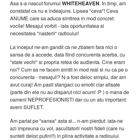
Asa s-a nascut forumul
WHITEHEAVEN
. In timp, am
constatat ca nu e indeajuns. Lipsea "ceva"! Ceva
ANUME care sa aduca simtirea in mod concret:
vocile! Mesajul vorbit - iata oportunitatea si
necesitatea "nasterii" radioului!
La inceput ne-am gandit ca ne zbatem fara nici o
sansa de a accede, data fiind concurenta acerba, cu
"state vechi" si propria retea de audienta. Cine eram
noi? Cum sa ne facem simtit in mod real si nu ca pe o
concurenta - mesajul!? N-a fost deloc simplu, dar am
avut curaj! Am pasit stangaci cu emotii clar afisate
(parte din ele nu au disparut nici acum! :P ) o mana de
oameni NEPROFESIONISTI dar cu un atu important:
avem SUFLET.
Am pariat pe "sansa" asta si... n-am pierdut: iata-ne
azi impreuna cu voi, ascultatorii nostri fideli (care nu
sunteti deloc putini!!) in plina activitate a radioului