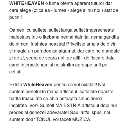
WHITEHEAVEN
o lume oferita aparent tuturor dar
care alege (pt ca ea - lumea - alege si nu noi!) atat de
putini!
Oameni cu suflete, suflet langa suflet imperecheate
maiestuos intr-o ikebana nemaintalnita, nemaigandita
de nimeni inaintea noastra! Priveliste ampla de divin
si magie un paradox amalgamat, dar care ne mangaie
zi de zi, seara de seara unii pe altii - de fiecare data
cand interactionam si ne simtim aproape unii pe
ceilalti.
Exista
WhiteHeaven
pentru ca voi existati! Noi
suntem penelul in mana artistului, sufletele noastre
hartia imaculata ce abia asteapta sinuciderea
inspirata. Voi? Sunteti MAIESTRIA artistului deplinul
proces al genezei adevarate! Sau, altfel spus, noi
suntem doar TONUL voi faceti MUZICA.