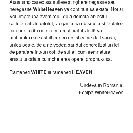
Atata timp cat exista suflete stinghere negasite sau
neregasite
WhiteHeaven
va continua sa existe! Noi si
Voi, impreuna avem rolul de a demola abjectul
cotidian al virtualului, vulgaritatea obisnuita si rautatea
explodata din neimplinirea si uratul vietii! Va
multumim ca existati pentru noi si ca ne dati sansa,
unica poate, de a ne vedea gandul concretizat un fel
de parafare intr-un colt de suflet, cum semnatura
artistului odata cu incheierea operei propriu-zisa.
Ramaneti
WHITE
si ramaneti
HEAVEN
!
Undeva in Romania,
Echipa WhiteHeaven