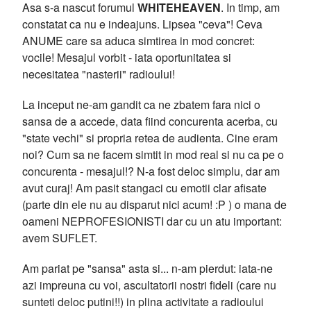
Asa s-a nascut forumul
WHITEHEAVEN
. In timp, am
constatat ca nu e indeajuns. Lipsea "ceva"! Ceva
ANUME care sa aduca simtirea in mod concret:
vocile! Mesajul vorbit - iata oportunitatea si
necesitatea "nasterii" radioului!
La inceput ne-am gandit ca ne zbatem fara nici o
sansa de a accede, data fiind concurenta acerba, cu
"state vechi" si propria retea de audienta. Cine eram
noi? Cum sa ne facem simtit in mod real si nu ca pe o
concurenta - mesajul!? N-a fost deloc simplu, dar am
avut curaj! Am pasit stangaci cu emotii clar afisate
(parte din ele nu au disparut nici acum! :P ) o mana de
oameni NEPROFESIONISTI dar cu un atu important:
avem SUFLET.
Am pariat pe "sansa" asta si... n-am pierdut: iata-ne
azi impreuna cu voi, ascultatorii nostri fideli (care nu
sunteti deloc putini!!) in plina activitate a radioului