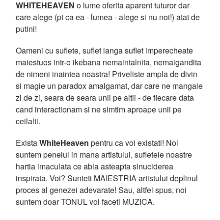
WHITEHEAVEN
o lume oferita aparent tuturor dar
care alege (pt ca ea - lumea - alege si nu noi!) atat de
putini!
Oameni cu suflete, suflet langa suflet imperecheate
maiestuos intr-o ikebana nemaintalnita, nemaigandita
de nimeni inaintea noastra! Priveliste ampla de divin
si magie un paradox amalgamat, dar care ne mangaie
zi de zi, seara de seara unii pe altii - de fiecare data
cand interactionam si ne simtim aproape unii pe
ceilalti.
Exista
WhiteHeaven
pentru ca voi existati! Noi
suntem penelul in mana artistului, sufletele noastre
hartia imaculata ce abia asteapta sinuciderea
inspirata. Voi? Sunteti MAIESTRIA artistului deplinul
proces al genezei adevarate! Sau, altfel spus, noi
suntem doar TONUL voi faceti MUZICA.