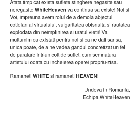
Atata timp cat exista suflete stinghere negasite sau
neregasite
WhiteHeaven
va continua sa existe! Noi si
Voi, impreuna avem rolul de a demola abjectul
cotidian al virtualului, vulgaritatea obisnuita si rautatea
explodata din neimplinirea si uratul vietii! Va
multumim ca existati pentru noi si ca ne dati sansa,
unica poate, de a ne vedea gandul concretizat un fel
de parafare intr-un colt de suflet, cum semnatura
artistului odata cu incheierea operei propriu-zisa.
Ramaneti
WHITE
si ramaneti
HEAVEN
!
Undeva in Romania,
Echipa WhiteHeaven