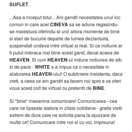
SUFLET
.
...Asa a inceput totul... Am gandit necesitatea unui loc
comun in care acei
CINEVA
sa se adune regasindu-
se maiestuos oferindu-si unii altora momente de bine
si stari de bucurie departe de lumea dezlantuita,
suspendati undeva intre virtual si real. Si ce notiune ar
fi putut imbraca mai bine acest gand, decat aceea de
HEAVEN
. Si cum
HEAVEN
-ul induce notiunea de alb
si de pace -
WHITE
s-a impus ca o necesitate in
alaturarea
HEAVEN
-ului! O subliniere insistenta, daca
vreti, a ceea ce am gandit sa facem noi spre a va oferi
voua acest colt de virtual cu pretentii de
BINE
.
Si "bine" inseamna comunicare! Comunicarea - cea
care ne lipseste atatora in zilele cotidiene - gratie vietii
extrem de dura care ne solicita pana la epuizare de
multe ori! Comunicare intre noi si cu voi, impreuna!