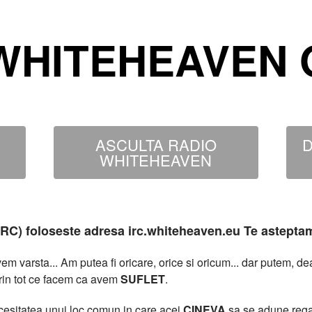
WHITEHEAVEN O
ASCULTA RADIO
D
WHITEHEAVEN
MIRC) foloseste adresa irc.whiteheaven.eu Te astepta
 varsta... Am putea fi oricare, orice si oricum... dar putem, 
rin tot ce facem ca avem
SUFLET
.
necesitatea unui loc comun in care acei
CINEVA
sa se adune rega