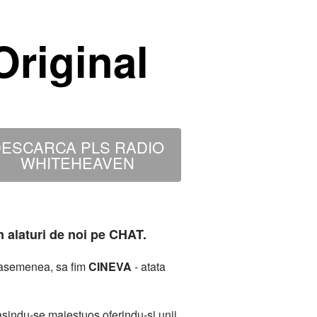
riginal
ESCARCA PLS RADIO
WHITEHEAVEN
m alaturi de noi pe CHAT.
deasemenea, sa fim
CINEVA
- atata
sindu-se maiestuos oferindu-si unii