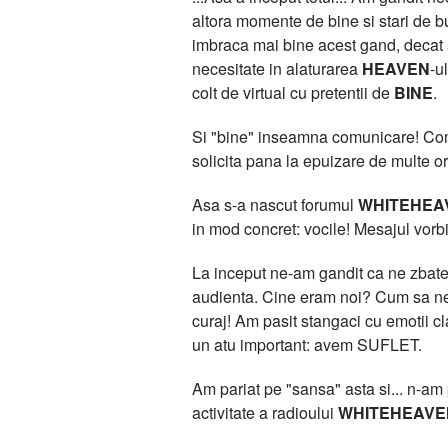
altora momente de bine si stari de bu
imbraca mai bine acest gand, deca
necesitate in alaturarea
HEAVEN
-u
colt de virtual cu pretentii de
BINE
.
Si "bine" inseamna comunicare! Comun
solicita pana la epuizare de multe or
Asa s-a nascut forumul
WHITEHEA
in mod concret: vocile! Mesajul vorbit
La inceput ne-am gandit ca ne zbatem
audienta. Cine eram noi? Cum sa ne 
curaj! Am pasit stangaci cu emotii 
un atu important: avem SUFLET.
Am pariat pe "sansa" asta si... n-am pi
activitate a radioului
WHITEHEAVE