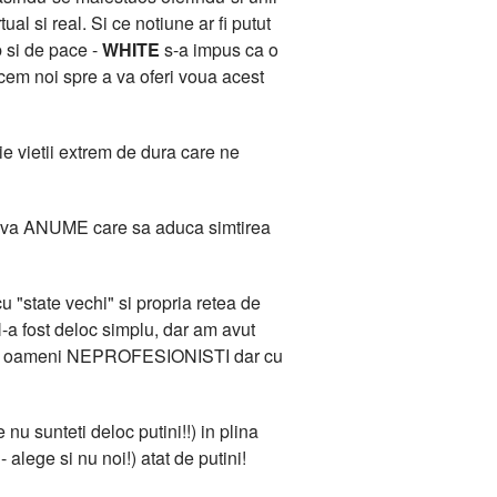
l si real. Si ce notiune ar fi putut
b si de pace -
WHITE
s-a impus ca o
acem noi spre a va oferi voua acest
e vietii extrem de dura care ne
 Ceva ANUME care sa aduca simtirea
 "state vechi" si propria retea de
-a fost deloc simplu, dar am avut
ana de oameni NEPROFESIONISTI dar cu
 nu sunteti deloc putini!!) in plina
 alege si nu noi!) atat de putini!