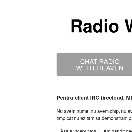
Radio 
CHAT RADIO
WHITEHEAVEN
Pentru client IRC (irccloud, 
Nu avem nume, nu avem chip, nu avem
timp cat nu ezitam sa demonstram p
...Asa a inceput totul... Am gandit 