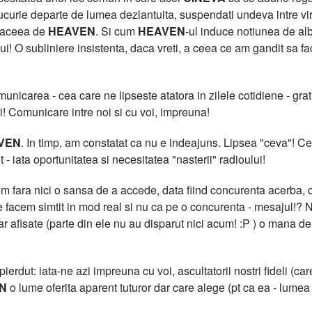
curie departe de lumea dezlantuita, suspendati undeva intre virtua
t aceea de
HEAVEN
. Si cum
HEAVEN
-ul induce notiunea de al
lui! O subliniere insistenta, daca vreti, a ceea ce am gandit sa f
icarea - cea care ne lipseste atatora in zilele cotidiene - grati
i! Comunicare intre noi si cu voi, impreuna!
VEN
. In timp, am constatat ca nu e indeajuns. Lipsea "ceva"!
 - iata oportunitatea si necesitatea "nasterii" radioului!
 fara nici o sansa de a accede, data fiind concurenta acerba, cu
facem simtit in mod real si nu ca pe o concurenta - mesajul!? N
clar afisate (parte din ele nu au disparut nici acum! :P ) o m
erdut: iata-ne azi impreuna cu voi, ascultatorii nostri fideli (care
N
o lume oferita aparent tuturor dar care alege (pt ca ea - lumea -