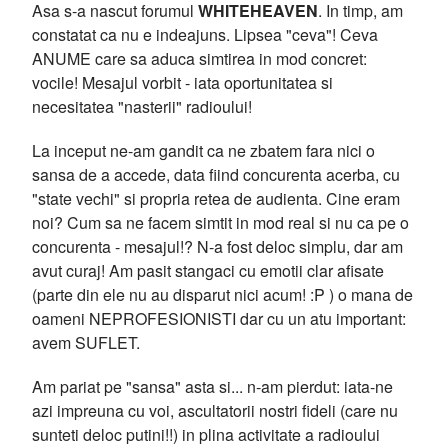
Asa s-a nascut forumul
WHITEHEAVEN
. In timp, am
constatat ca nu e indeajuns. Lipsea "ceva"! Ceva
ANUME care sa aduca simtirea in mod concret:
vocile! Mesajul vorbit - iata oportunitatea si
necesitatea "nasterii" radioului!
La inceput ne-am gandit ca ne zbatem fara nici o
sansa de a accede, data fiind concurenta acerba, cu
"state vechi" si propria retea de audienta. Cine eram
noi? Cum sa ne facem simtit in mod real si nu ca pe o
concurenta - mesajul!? N-a fost deloc simplu, dar am
avut curaj! Am pasit stangaci cu emotii clar afisate
(parte din ele nu au disparut nici acum! :P ) o mana de
oameni NEPROFESIONISTI dar cu un atu important:
avem SUFLET.
Am pariat pe "sansa" asta si... n-am pierdut: iata-ne
azi impreuna cu voi, ascultatorii nostri fideli (care nu
sunteti deloc putini!!) in plina activitate a radioului