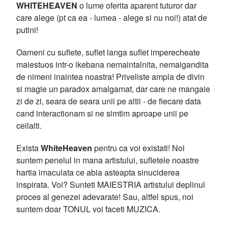
WHITEHEAVEN
o lume oferita aparent tuturor dar
care alege (pt ca ea - lumea - alege si nu noi!) atat de
putini!
Oameni cu suflete, suflet langa suflet imperecheate
maiestuos intr-o ikebana nemaintalnita, nemaigandita
de nimeni inaintea noastra! Priveliste ampla de divin
si magie un paradox amalgamat, dar care ne mangaie
zi de zi, seara de seara unii pe altii - de fiecare data
cand interactionam si ne simtim aproape unii pe
ceilalti.
Exista
WhiteHeaven
pentru ca voi existati! Noi
suntem penelul in mana artistului, sufletele noastre
hartia imaculata ce abia asteapta sinuciderea
inspirata. Voi? Sunteti MAIESTRIA artistului deplinul
proces al genezei adevarate! Sau, altfel spus, noi
suntem doar TONUL voi faceti MUZICA.