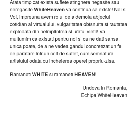
Atata timp cat exista suflete stinghere negasite sau
neregasite
WhiteHeaven
va continua sa existe! Noi si
Voi, impreuna avem rolul de a demola abjectul
cotidian al virtualului, vulgaritatea obisnuita si rautatea
explodata din neimplinirea si uratul vietii! Va
multumim ca existati pentru noi si ca ne dati sansa,
unica poate, de a ne vedea gandul concretizat un fel
de parafare intr-un colt de suflet, cum semnatura
artistului odata cu incheierea operei propriu-zisa.
Ramaneti
WHITE
si ramaneti
HEAVEN
!
Undeva in Romania,
Echipa WhiteHeaven