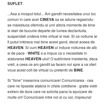
SUFLET
.
...Asa a inceput totul... Am gandit necesitatea unui loc
comun in care acei
CINEVA
sa se adune regasindu-
se maiestuos oferindu-si unii altora momente de bine
si stari de bucurie departe de lumea dezlantuita,
suspendati undeva intre virtual si real. Si ce notiune ar
fi putut imbraca mai bine acest gand, decat aceea de
HEAVEN
. Si cum
HEAVEN
-ul induce notiunea de alb
si de pace -
WHITE
s-a impus ca o necesitate in
alaturarea
HEAVEN
-ului! O subliniere insistenta, daca
vreti, a ceea ce am gandit sa facem noi spre a va oferi
voua acest colt de virtual cu pretentii de
BINE
.
Si "bine" inseamna comunicare! Comunicarea - cea
care ne lipseste atatora in zilele cotidiene - gratie vietii
extrem de dura care ne solicita pana la epuizare de
multe ori! Comunicare intre noi si cu voi, impreuna!