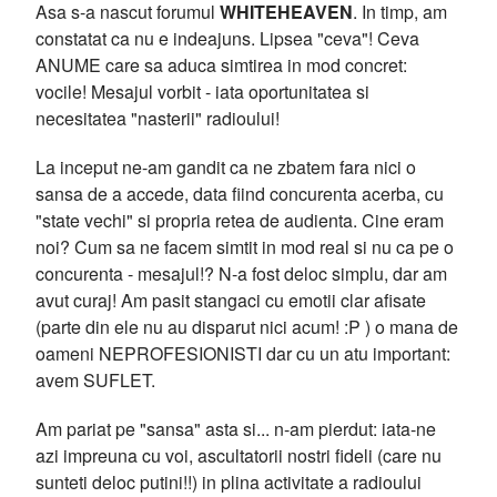
Asa s-a nascut forumul
WHITEHEAVEN
. In timp, am
constatat ca nu e indeajuns. Lipsea "ceva"! Ceva
ANUME care sa aduca simtirea in mod concret:
vocile! Mesajul vorbit - iata oportunitatea si
necesitatea "nasterii" radioului!
La inceput ne-am gandit ca ne zbatem fara nici o
sansa de a accede, data fiind concurenta acerba, cu
"state vechi" si propria retea de audienta. Cine eram
noi? Cum sa ne facem simtit in mod real si nu ca pe o
concurenta - mesajul!? N-a fost deloc simplu, dar am
avut curaj! Am pasit stangaci cu emotii clar afisate
(parte din ele nu au disparut nici acum! :P ) o mana de
oameni NEPROFESIONISTI dar cu un atu important:
avem SUFLET.
Am pariat pe "sansa" asta si... n-am pierdut: iata-ne
azi impreuna cu voi, ascultatorii nostri fideli (care nu
sunteti deloc putini!!) in plina activitate a radioului