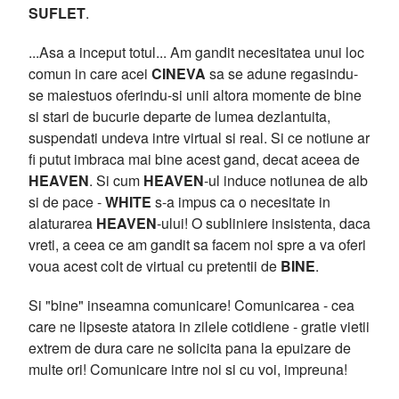
SUFLET
.
...Asa a inceput totul... Am gandit necesitatea unui loc
comun in care acei
CINEVA
sa se adune regasindu-
se maiestuos oferindu-si unii altora momente de bine
si stari de bucurie departe de lumea dezlantuita,
suspendati undeva intre virtual si real. Si ce notiune ar
fi putut imbraca mai bine acest gand, decat aceea de
HEAVEN
. Si cum
HEAVEN
-ul induce notiunea de alb
si de pace -
WHITE
s-a impus ca o necesitate in
alaturarea
HEAVEN
-ului! O subliniere insistenta, daca
vreti, a ceea ce am gandit sa facem noi spre a va oferi
voua acest colt de virtual cu pretentii de
BINE
.
Si "bine" inseamna comunicare! Comunicarea - cea
care ne lipseste atatora in zilele cotidiene - gratie vietii
extrem de dura care ne solicita pana la epuizare de
multe ori! Comunicare intre noi si cu voi, impreuna!