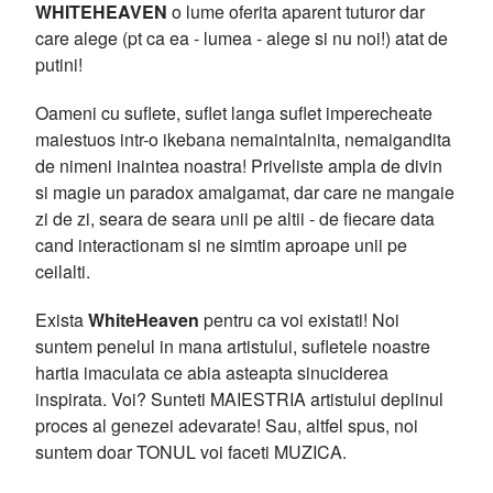
WHITEHEAVEN
o lume oferita aparent tuturor dar
care alege (pt ca ea - lumea - alege si nu noi!) atat de
putini!
Oameni cu suflete, suflet langa suflet imperecheate
maiestuos intr-o ikebana nemaintalnita, nemaigandita
de nimeni inaintea noastra! Priveliste ampla de divin
si magie un paradox amalgamat, dar care ne mangaie
zi de zi, seara de seara unii pe altii - de fiecare data
cand interactionam si ne simtim aproape unii pe
ceilalti.
Exista
WhiteHeaven
pentru ca voi existati! Noi
suntem penelul in mana artistului, sufletele noastre
hartia imaculata ce abia asteapta sinuciderea
inspirata. Voi? Sunteti MAIESTRIA artistului deplinul
proces al genezei adevarate! Sau, altfel spus, noi
suntem doar TONUL voi faceti MUZICA.