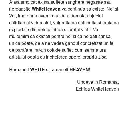
Atata timp cat exista suflete stinghere negasite sau
neregasite
WhiteHeaven
va continua sa existe! Noi si
Voi, impreuna avem rolul de a demola abjectul
cotidian al virtualului, vulgaritatea obisnuita si rautatea
explodata din neimplinirea si uratul vietii! Va
multumim ca existati pentru noi si ca ne dati sansa,
unica poate, de a ne vedea gandul concretizat un fel
de parafare intr-un colt de suflet, cum semnatura
artistului odata cu incheierea operei propriu-zisa.
Ramaneti
WHITE
si ramaneti
HEAVEN
!
Undeva in Romania,
Echipa WhiteHeaven