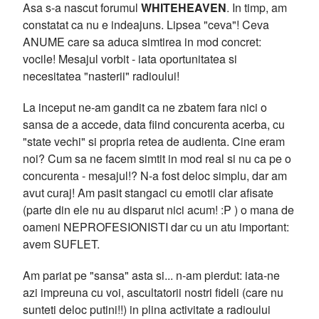
Asa s-a nascut forumul
WHITEHEAVEN
. In timp, am
constatat ca nu e indeajuns. Lipsea "ceva"! Ceva
ANUME care sa aduca simtirea in mod concret:
vocile! Mesajul vorbit - iata oportunitatea si
necesitatea "nasterii" radioului!
La inceput ne-am gandit ca ne zbatem fara nici o
sansa de a accede, data fiind concurenta acerba, cu
"state vechi" si propria retea de audienta. Cine eram
noi? Cum sa ne facem simtit in mod real si nu ca pe o
concurenta - mesajul!? N-a fost deloc simplu, dar am
avut curaj! Am pasit stangaci cu emotii clar afisate
(parte din ele nu au disparut nici acum! :P ) o mana de
oameni NEPROFESIONISTI dar cu un atu important:
avem SUFLET.
Am pariat pe "sansa" asta si... n-am pierdut: iata-ne
azi impreuna cu voi, ascultatorii nostri fideli (care nu
sunteti deloc putini!!) in plina activitate a radioului