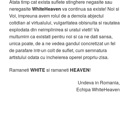
Atata timp cat exista suflete stinghere negasite sau
neregasite
WhiteHeaven
va continua sa existe! Noi si
Voi, impreuna avem rolul de a demola abjectul
cotidian al virtualului, vulgaritatea obisnuita si rautatea
explodata din neimplinirea si uratul vietii! Va
multumim ca existati pentru noi si ca ne dati sansa,
unica poate, de a ne vedea gandul concretizat un fel
de parafare intr-un colt de suflet, cum semnatura
artistului odata cu incheierea operei propriu-zisa.
Ramaneti
WHITE
si ramaneti
HEAVEN
!
Undeva in Romania,
Echipa WhiteHeaven