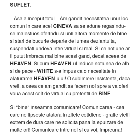
SUFLET
.
...Asa a inceput totul... Am gandit necesitatea unui loc
comun in care acei
CINEVA
sa se adune regasindu-
se maiestuos oferindu-si unii altora momente de bine
si stari de bucurie departe de lumea dezlantuita,
suspendati undeva intre virtual si real. Si ce notiune ar
fi putut imbraca mai bine acest gand, decat aceea de
HEAVEN
. Si cum
HEAVEN
-ul induce notiunea de alb
si de pace -
WHITE
s-a impus ca o necesitate in
alaturarea
HEAVEN
-ului! O subliniere insistenta, daca
vreti, a ceea ce am gandit sa facem noi spre a va oferi
voua acest colt de virtual cu pretentii de
BINE
.
Si "bine" inseamna comunicare! Comunicarea - cea
care ne lipseste atatora in zilele cotidiene - gratie vietii
extrem de dura care ne solicita pana la epuizare de
multe ori! Comunicare intre noi si cu voi, impreuna!