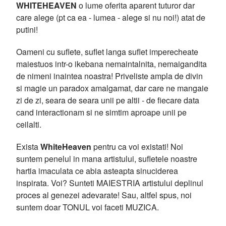
WHITEHEAVEN
o lume oferita aparent tuturor dar
care alege (pt ca ea - lumea - alege si nu noi!) atat de
putini!
Oameni cu suflete, suflet langa suflet imperecheate
maiestuos intr-o ikebana nemaintalnita, nemaigandita
de nimeni inaintea noastra! Priveliste ampla de divin
si magie un paradox amalgamat, dar care ne mangaie
zi de zi, seara de seara unii pe altii - de fiecare data
cand interactionam si ne simtim aproape unii pe
ceilalti.
Exista
WhiteHeaven
pentru ca voi existati! Noi
suntem penelul in mana artistului, sufletele noastre
hartia imaculata ce abia asteapta sinuciderea
inspirata. Voi? Sunteti MAIESTRIA artistului deplinul
proces al genezei adevarate! Sau, altfel spus, noi
suntem doar TONUL voi faceti MUZICA.