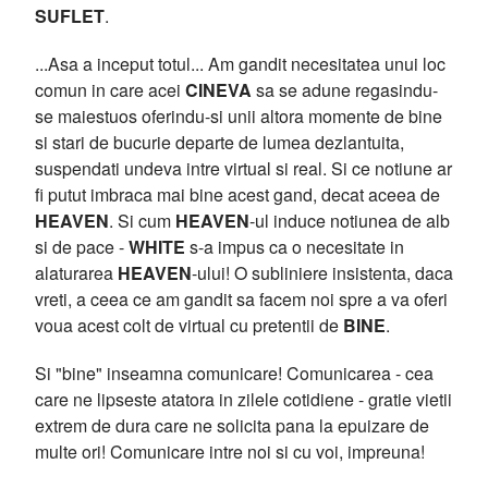
SUFLET
.
...Asa a inceput totul... Am gandit necesitatea unui loc
comun in care acei
CINEVA
sa se adune regasindu-
se maiestuos oferindu-si unii altora momente de bine
si stari de bucurie departe de lumea dezlantuita,
suspendati undeva intre virtual si real. Si ce notiune ar
fi putut imbraca mai bine acest gand, decat aceea de
HEAVEN
. Si cum
HEAVEN
-ul induce notiunea de alb
si de pace -
WHITE
s-a impus ca o necesitate in
alaturarea
HEAVEN
-ului! O subliniere insistenta, daca
vreti, a ceea ce am gandit sa facem noi spre a va oferi
voua acest colt de virtual cu pretentii de
BINE
.
Si "bine" inseamna comunicare! Comunicarea - cea
care ne lipseste atatora in zilele cotidiene - gratie vietii
extrem de dura care ne solicita pana la epuizare de
multe ori! Comunicare intre noi si cu voi, impreuna!