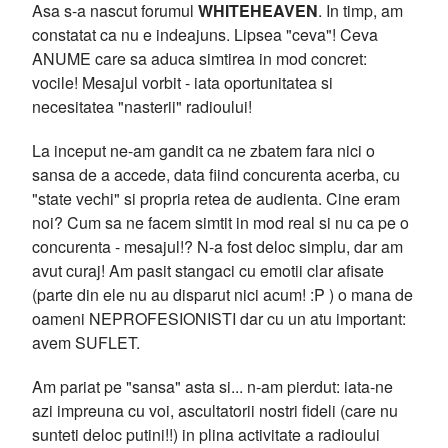
Asa s-a nascut forumul
WHITEHEAVEN
. In timp, am
constatat ca nu e indeajuns. Lipsea "ceva"! Ceva
ANUME care sa aduca simtirea in mod concret:
vocile! Mesajul vorbit - iata oportunitatea si
necesitatea "nasterii" radioului!
La inceput ne-am gandit ca ne zbatem fara nici o
sansa de a accede, data fiind concurenta acerba, cu
"state vechi" si propria retea de audienta. Cine eram
noi? Cum sa ne facem simtit in mod real si nu ca pe o
concurenta - mesajul!? N-a fost deloc simplu, dar am
avut curaj! Am pasit stangaci cu emotii clar afisate
(parte din ele nu au disparut nici acum! :P ) o mana de
oameni NEPROFESIONISTI dar cu un atu important:
avem SUFLET.
Am pariat pe "sansa" asta si... n-am pierdut: iata-ne
azi impreuna cu voi, ascultatorii nostri fideli (care nu
sunteti deloc putini!!) in plina activitate a radioului