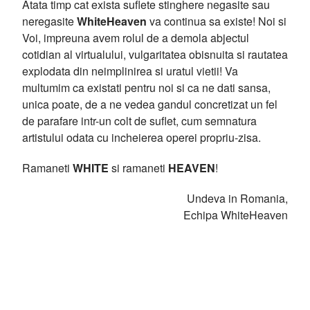
Atata timp cat exista suflete stinghere negasite sau
neregasite
WhiteHeaven
va continua sa existe! Noi si
Voi, impreuna avem rolul de a demola abjectul
cotidian al virtualului, vulgaritatea obisnuita si rautatea
explodata din neimplinirea si uratul vietii! Va
multumim ca existati pentru noi si ca ne dati sansa,
unica poate, de a ne vedea gandul concretizat un fel
de parafare intr-un colt de suflet, cum semnatura
artistului odata cu incheierea operei propriu-zisa.
Ramaneti
WHITE
si ramaneti
HEAVEN
!
Undeva in Romania,
Echipa WhiteHeaven