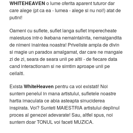
WHITEHEAVEN
o lume oferita aparent tuturor dar
care alege (pt ca ea - lumea - alege si nu noi!) atat de
putini!
Oameni cu suflete, suflet langa suflet imperecheate
maiestuos intr-o ikebana nemaintalnita, nemaigandita
de nimeni inaintea noastra! Priveliste ampla de divin
si magie un paradox amalgamat, dar care ne mangaie
zi de zi, seara de seara unii pe altii - de fiecare data
cand interactionam si ne simtim aproape unii pe
ceilalti.
Exista
WhiteHeaven
pentru ca voi existati! Noi
suntem penelul in mana artistului, sufletele noastre
hartia imaculata ce abia asteapta sinuciderea
inspirata. Voi? Sunteti MAIESTRIA artistului deplinul
proces al genezei adevarate! Sau, altfel spus, noi
suntem doar TONUL voi faceti MUZICA.