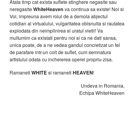
Atata timp cat exista suflete stinghere negasite sau
neregasite
WhiteHeaven
va continua sa existe! Noi si
Voi, impreuna avem rolul de a demola abjectul
cotidian al virtualului, vulgaritatea obisnuita si rautatea
explodata din neimplinirea si uratul vietii! Va
multumim ca existati pentru noi si ca ne dati sansa,
unica poate, de a ne vedea gandul concretizat un fel
de parafare intr-un colt de suflet, cum semnatura
artistului odata cu incheierea operei propriu-zisa.
Ramaneti
WHITE
si ramaneti
HEAVEN
!
Undeva in Romania,
Echipa WhiteHeaven