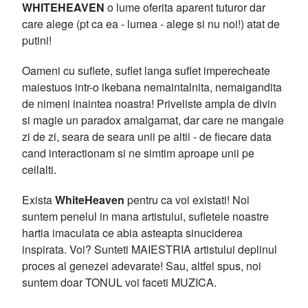
WHITEHEAVEN
o lume oferita aparent tuturor dar
care alege (pt ca ea - lumea - alege si nu noi!) atat de
putini!
Oameni cu suflete, suflet langa suflet imperecheate
maiestuos intr-o ikebana nemaintalnita, nemaigandita
de nimeni inaintea noastra! Priveliste ampla de divin
si magie un paradox amalgamat, dar care ne mangaie
zi de zi, seara de seara unii pe altii - de fiecare data
cand interactionam si ne simtim aproape unii pe
ceilalti.
Exista
WhiteHeaven
pentru ca voi existati! Noi
suntem penelul in mana artistului, sufletele noastre
hartia imaculata ce abia asteapta sinuciderea
inspirata. Voi? Sunteti MAIESTRIA artistului deplinul
proces al genezei adevarate! Sau, altfel spus, noi
suntem doar TONUL voi faceti MUZICA.