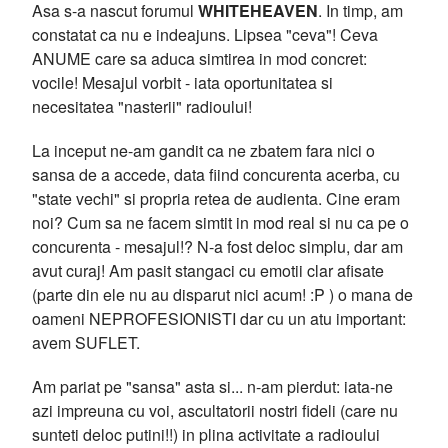
Asa s-a nascut forumul
WHITEHEAVEN
. In timp, am
constatat ca nu e indeajuns. Lipsea "ceva"! Ceva
ANUME care sa aduca simtirea in mod concret:
vocile! Mesajul vorbit - iata oportunitatea si
necesitatea "nasterii" radioului!
La inceput ne-am gandit ca ne zbatem fara nici o
sansa de a accede, data fiind concurenta acerba, cu
"state vechi" si propria retea de audienta. Cine eram
noi? Cum sa ne facem simtit in mod real si nu ca pe o
concurenta - mesajul!? N-a fost deloc simplu, dar am
avut curaj! Am pasit stangaci cu emotii clar afisate
(parte din ele nu au disparut nici acum! :P ) o mana de
oameni NEPROFESIONISTI dar cu un atu important:
avem SUFLET.
Am pariat pe "sansa" asta si... n-am pierdut: iata-ne
azi impreuna cu voi, ascultatorii nostri fideli (care nu
sunteti deloc putini!!) in plina activitate a radioului