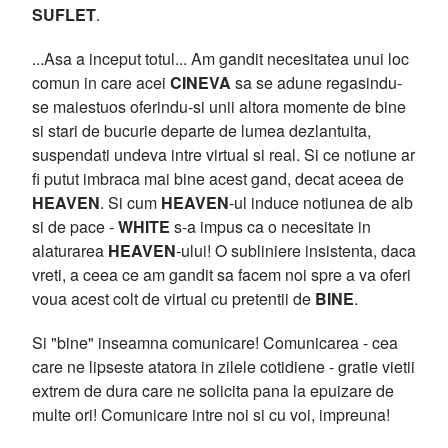
SUFLET
.
...Asa a inceput totul... Am gandit necesitatea unui loc
comun in care acei
CINEVA
sa se adune regasindu-
se maiestuos oferindu-si unii altora momente de bine
si stari de bucurie departe de lumea dezlantuita,
suspendati undeva intre virtual si real. Si ce notiune ar
fi putut imbraca mai bine acest gand, decat aceea de
HEAVEN
. Si cum
HEAVEN
-ul induce notiunea de alb
si de pace -
WHITE
s-a impus ca o necesitate in
alaturarea
HEAVEN
-ului! O subliniere insistenta, daca
vreti, a ceea ce am gandit sa facem noi spre a va oferi
voua acest colt de virtual cu pretentii de
BINE
.
Si "bine" inseamna comunicare! Comunicarea - cea
care ne lipseste atatora in zilele cotidiene - gratie vietii
extrem de dura care ne solicita pana la epuizare de
multe ori! Comunicare intre noi si cu voi, impreuna!