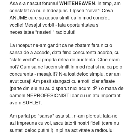
Asa s-a nascut forumul
WHITEHEAVEN
. In timp, am
constatat ca nu e indeajuns. Lipsea "ceva"! Ceva
ANUME care sa aduca simtirea in mod concret:
vocile! Mesajul vorbit - iata oportunitatea si
necesitatea "nasterii" radioului!
La inceput ne-am gandit ca ne zbatem fara nici o
sansa de a accede, data fiind concurenta acerba, cu
"state vechi" si propria retea de audienta. Cine eram
noi? Cum sa ne facem simtit in mod real si nu ca pe o
concurenta - mesajul!? N-a fost deloc simplu, dar am
avut curaj! Am pasit stangaci cu emotii clar afisate
(parte din ele nu au disparut nici acum! :P ) o mana de
oameni NEPROFESIONISTI dar cu un atu important:
avem SUFLET.
Am pariat pe "sansa" asta si... n-am pierdut: iata-ne
azi impreuna cu voi, ascultatorii nostri fideli (care nu
sunteti deloc putini!!) in plina activitate a radioului