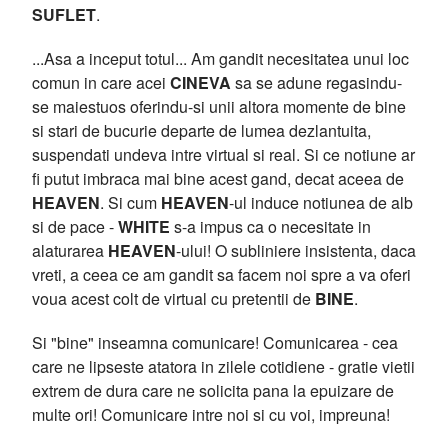
SUFLET
.
...Asa a inceput totul... Am gandit necesitatea unui loc
comun in care acei
CINEVA
sa se adune regasindu-
se maiestuos oferindu-si unii altora momente de bine
si stari de bucurie departe de lumea dezlantuita,
suspendati undeva intre virtual si real. Si ce notiune ar
fi putut imbraca mai bine acest gand, decat aceea de
HEAVEN
. Si cum
HEAVEN
-ul induce notiunea de alb
si de pace -
WHITE
s-a impus ca o necesitate in
alaturarea
HEAVEN
-ului! O subliniere insistenta, daca
vreti, a ceea ce am gandit sa facem noi spre a va oferi
voua acest colt de virtual cu pretentii de
BINE
.
Si "bine" inseamna comunicare! Comunicarea - cea
care ne lipseste atatora in zilele cotidiene - gratie vietii
extrem de dura care ne solicita pana la epuizare de
multe ori! Comunicare intre noi si cu voi, impreuna!