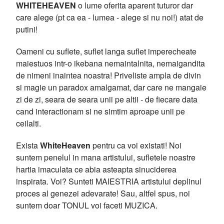
WHITEHEAVEN
o lume oferita aparent tuturor dar
care alege (pt ca ea - lumea - alege si nu noi!) atat de
putini!
Oameni cu suflete, suflet langa suflet imperecheate
maiestuos intr-o ikebana nemaintalnita, nemaigandita
de nimeni inaintea noastra! Priveliste ampla de divin
si magie un paradox amalgamat, dar care ne mangaie
zi de zi, seara de seara unii pe altii - de fiecare data
cand interactionam si ne simtim aproape unii pe
ceilalti.
Exista
WhiteHeaven
pentru ca voi existati! Noi
suntem penelul in mana artistului, sufletele noastre
hartia imaculata ce abia asteapta sinuciderea
inspirata. Voi? Sunteti MAIESTRIA artistului deplinul
proces al genezei adevarate! Sau, altfel spus, noi
suntem doar TONUL voi faceti MUZICA.