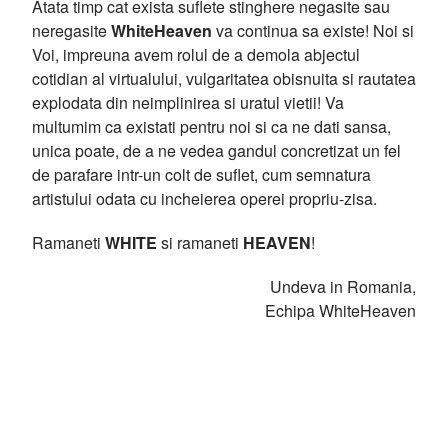
Atata timp cat exista suflete stinghere negasite sau
neregasite
WhiteHeaven
va continua sa existe! Noi si
Voi, impreuna avem rolul de a demola abjectul
cotidian al virtualului, vulgaritatea obisnuita si rautatea
explodata din neimplinirea si uratul vietii! Va
multumim ca existati pentru noi si ca ne dati sansa,
unica poate, de a ne vedea gandul concretizat un fel
de parafare intr-un colt de suflet, cum semnatura
artistului odata cu incheierea operei propriu-zisa.
Ramaneti
WHITE
si ramaneti
HEAVEN
!
Undeva in Romania,
Echipa WhiteHeaven