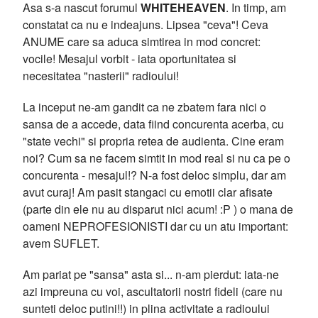
Asa s-a nascut forumul
WHITEHEAVEN
. In timp, am
constatat ca nu e indeajuns. Lipsea "ceva"! Ceva
ANUME care sa aduca simtirea in mod concret:
vocile! Mesajul vorbit - iata oportunitatea si
necesitatea "nasterii" radioului!
La inceput ne-am gandit ca ne zbatem fara nici o
sansa de a accede, data fiind concurenta acerba, cu
"state vechi" si propria retea de audienta. Cine eram
noi? Cum sa ne facem simtit in mod real si nu ca pe o
concurenta - mesajul!? N-a fost deloc simplu, dar am
avut curaj! Am pasit stangaci cu emotii clar afisate
(parte din ele nu au disparut nici acum! :P ) o mana de
oameni NEPROFESIONISTI dar cu un atu important:
avem SUFLET.
Am pariat pe "sansa" asta si... n-am pierdut: iata-ne
azi impreuna cu voi, ascultatorii nostri fideli (care nu
sunteti deloc putini!!) in plina activitate a radioului