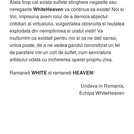
Atata timp cat exista suflete stinghere negasite sau
neregasite
WhiteHeaven
va continua sa existe! Noi si
Voi, impreuna avem rolul de a demola abjectul
cotidian al virtualului, vulgaritatea obisnuita si rautatea
explodata din neimplinirea si uratul vietii! Va
multumim ca existati pentru noi si ca ne dati sansa,
unica poate, de a ne vedea gandul concretizat un fel
de parafare intr-un colt de suflet, cum semnatura
artistului odata cu incheierea operei propriu-zisa.
Ramaneti
WHITE
si ramaneti
HEAVEN
!
Undeva in Romania,
Echipa WhiteHeaven