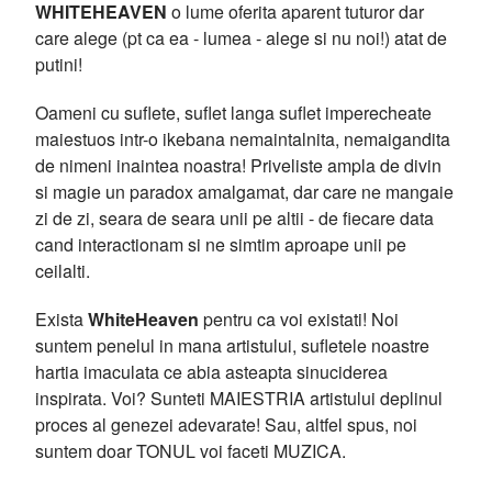
WHITEHEAVEN
o lume oferita aparent tuturor dar
care alege (pt ca ea - lumea - alege si nu noi!) atat de
putini!
Oameni cu suflete, suflet langa suflet imperecheate
maiestuos intr-o ikebana nemaintalnita, nemaigandita
de nimeni inaintea noastra! Priveliste ampla de divin
si magie un paradox amalgamat, dar care ne mangaie
zi de zi, seara de seara unii pe altii - de fiecare data
cand interactionam si ne simtim aproape unii pe
ceilalti.
Exista
WhiteHeaven
pentru ca voi existati! Noi
suntem penelul in mana artistului, sufletele noastre
hartia imaculata ce abia asteapta sinuciderea
inspirata. Voi? Sunteti MAIESTRIA artistului deplinul
proces al genezei adevarate! Sau, altfel spus, noi
suntem doar TONUL voi faceti MUZICA.