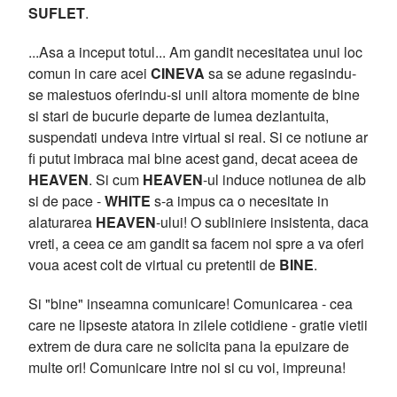
SUFLET
.
...Asa a inceput totul... Am gandit necesitatea unui loc
comun in care acei
CINEVA
sa se adune regasindu-
se maiestuos oferindu-si unii altora momente de bine
si stari de bucurie departe de lumea dezlantuita,
suspendati undeva intre virtual si real. Si ce notiune ar
fi putut imbraca mai bine acest gand, decat aceea de
HEAVEN
. Si cum
HEAVEN
-ul induce notiunea de alb
si de pace -
WHITE
s-a impus ca o necesitate in
alaturarea
HEAVEN
-ului! O subliniere insistenta, daca
vreti, a ceea ce am gandit sa facem noi spre a va oferi
voua acest colt de virtual cu pretentii de
BINE
.
Si "bine" inseamna comunicare! Comunicarea - cea
care ne lipseste atatora in zilele cotidiene - gratie vietii
extrem de dura care ne solicita pana la epuizare de
multe ori! Comunicare intre noi si cu voi, impreuna!