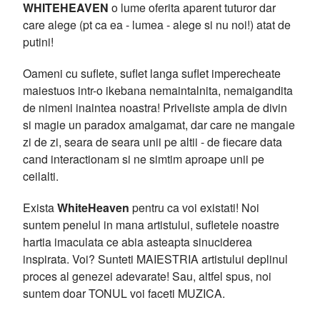
WHITEHEAVEN
o lume oferita aparent tuturor dar
care alege (pt ca ea - lumea - alege si nu noi!) atat de
putini!
Oameni cu suflete, suflet langa suflet imperecheate
maiestuos intr-o ikebana nemaintalnita, nemaigandita
de nimeni inaintea noastra! Priveliste ampla de divin
si magie un paradox amalgamat, dar care ne mangaie
zi de zi, seara de seara unii pe altii - de fiecare data
cand interactionam si ne simtim aproape unii pe
ceilalti.
Exista
WhiteHeaven
pentru ca voi existati! Noi
suntem penelul in mana artistului, sufletele noastre
hartia imaculata ce abia asteapta sinuciderea
inspirata. Voi? Sunteti MAIESTRIA artistului deplinul
proces al genezei adevarate! Sau, altfel spus, noi
suntem doar TONUL voi faceti MUZICA.