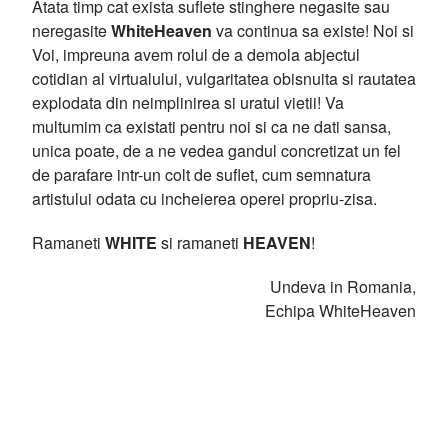
Atata timp cat exista suflete stinghere negasite sau
neregasite
WhiteHeaven
va continua sa existe! Noi si
Voi, impreuna avem rolul de a demola abjectul
cotidian al virtualului, vulgaritatea obisnuita si rautatea
explodata din neimplinirea si uratul vietii! Va
multumim ca existati pentru noi si ca ne dati sansa,
unica poate, de a ne vedea gandul concretizat un fel
de parafare intr-un colt de suflet, cum semnatura
artistului odata cu incheierea operei propriu-zisa.
Ramaneti
WHITE
si ramaneti
HEAVEN
!
Undeva in Romania,
Echipa WhiteHeaven