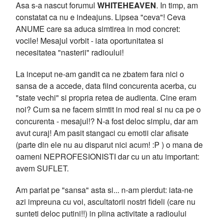
Asa s-a nascut forumul
WHITEHEAVEN
. In timp, am
constatat ca nu e indeajuns. Lipsea "ceva"! Ceva
ANUME care sa aduca simtirea in mod concret:
vocile! Mesajul vorbit - iata oportunitatea si
necesitatea "nasterii" radioului!
La inceput ne-am gandit ca ne zbatem fara nici o
sansa de a accede, data fiind concurenta acerba, cu
"state vechi" si propria retea de audienta. Cine eram
noi? Cum sa ne facem simtit in mod real si nu ca pe o
concurenta - mesajul!? N-a fost deloc simplu, dar am
avut curaj! Am pasit stangaci cu emotii clar afisate
(parte din ele nu au disparut nici acum! :P ) o mana de
oameni NEPROFESIONISTI dar cu un atu important:
avem SUFLET.
Am pariat pe "sansa" asta si... n-am pierdut: iata-ne
azi impreuna cu voi, ascultatorii nostri fideli (care nu
sunteti deloc putini!!) in plina activitate a radioului