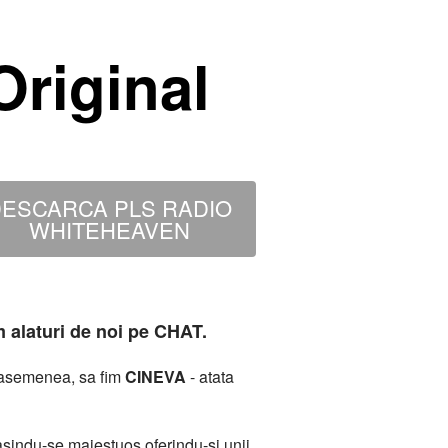
riginal
ESCARCA PLS RADIO
WHITEHEAVEN
m alaturi de noi pe CHAT.
deasemenea, sa fim
CINEVA
- atata
sindu-se maiestuos oferindu-si unii