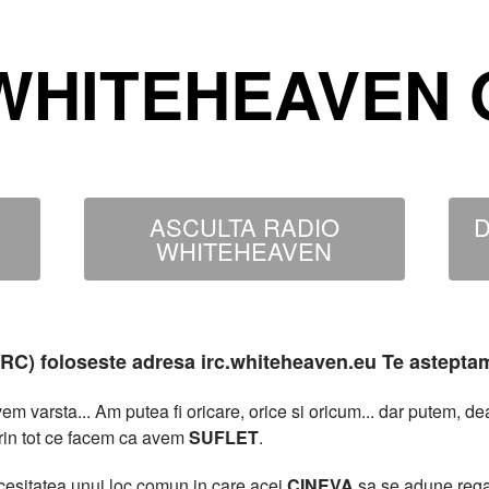
WHITEHEAVEN O
ASCULTA RADIO
D
WHITEHEAVEN
MIRC) foloseste adresa irc.whiteheaven.eu Te astepta
 varsta... Am putea fi oricare, orice si oricum... dar putem, 
rin tot ce facem ca avem
SUFLET
.
necesitatea unui loc comun in care acei
CINEVA
sa se adune rega