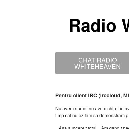
Radio 
CHAT RADIO
WHITEHEAVEN
Pentru client IRC (irccloud, 
Nu avem nume, nu avem chip, nu avem
timp cat nu ezitam sa demonstram p
...Asa a inceput totul... Am gandit 