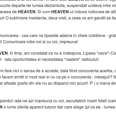
curie departe de lumea dezlantuita, suspendati undeva intre virtua
t aceea de
HEAVEN
. Si cum
HEAVEN
-ul induce notiunea de al
lui! O subliniere insistenta, daca vreti, a ceea ce am gandit sa f
icarea - cea care ne lipseste atatora in zilele cotidiene - grati
i! Comunicare intre noi si cu voi, impreuna!
VEN
. In timp, am constatat ca nu e indeajuns. Lipsea "ceva"!
 - iata oportunitatea si necesitatea "nasterii" radioului!
 fara nici o sansa de a accede, data fiind concurenta acerba, cu
facem simtit in mod real si nu ca pe o concurenta - mesajul!? N
clar afisate (parte din ele nu au disparut nici acum! :P ) o m
erdut: iata-ne azi impreuna cu voi, ascultatorii nostri fideli (care
N
o lume oferita aparent tuturor dar care alege (pt ca ea - lumea -