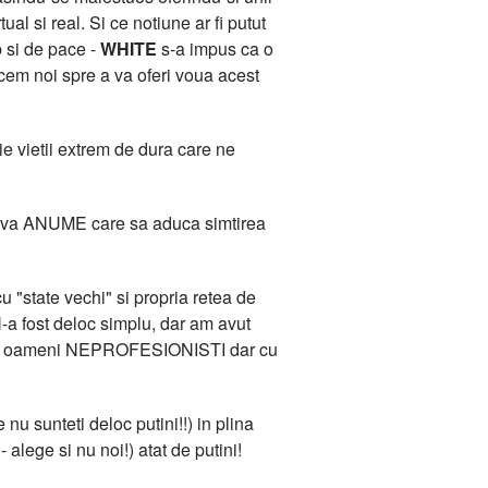
l si real. Si ce notiune ar fi putut
b si de pace -
WHITE
s-a impus ca o
acem noi spre a va oferi voua acest
e vietii extrem de dura care ne
 Ceva ANUME care sa aduca simtirea
 "state vechi" si propria retea de
-a fost deloc simplu, dar am avut
ana de oameni NEPROFESIONISTI dar cu
 nu sunteti deloc putini!!) in plina
 alege si nu noi!) atat de putini!