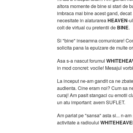
altora momente de bine si stari de bu
imbraca mai bine acest gand, deca
necesitate in alaturarea
HEAVEN
-u
colt de virtual cu pretentii de
BINE
.
Si "bine" inseamna comunicare! Comun
solicita pana la epuizare de multe or
Asa s-a nascut forumul
WHITEHEA
in mod concret: vocile! Mesajul vorbit
La inceput ne-am gandit ca ne zbatem
audienta. Cine eram noi? Cum sa ne 
curaj! Am pasit stangaci cu emotii 
un atu important: avem SUFLET.
Am pariat pe "sansa" asta si... n-am pi
activitate a radioului
WHITEHEAVE