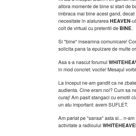
altora momente de bine si stari de bu
imbraca mai bine acest gand, deca
necesitate in alaturarea
HEAVEN
-u
colt de virtual cu pretentii de
BINE
.
Si "bine" inseamna comunicare! Comun
solicita pana la epuizare de multe or
Asa s-a nascut forumul
WHITEHEA
in mod concret: vocile! Mesajul vorbit
La inceput ne-am gandit ca ne zbatem
audienta. Cine eram noi? Cum sa ne 
curaj! Am pasit stangaci cu emotii 
un atu important: avem SUFLET.
Am pariat pe "sansa" asta si... n-am pi
activitate a radioului
WHITEHEAVE