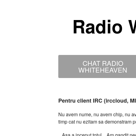
Radio 
CHAT RADIO
WHITEHEAVEN
Pentru client IRC (irccloud, 
Nu avem nume, nu avem chip, nu avem
timp cat nu ezitam sa demonstram p
...Asa a inceput totul... Am gandit 