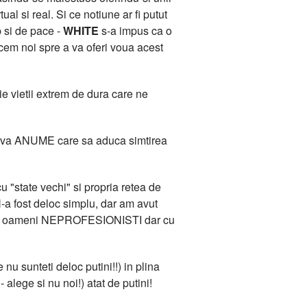
l si real. Si ce notiune ar fi putut
b si de pace -
WHITE
s-a impus ca o
acem noi spre a va oferi voua acest
e vietii extrem de dura care ne
 Ceva ANUME care sa aduca simtirea
 "state vechi" si propria retea de
-a fost deloc simplu, dar am avut
ana de oameni NEPROFESIONISTI dar cu
 nu sunteti deloc putini!!) in plina
 alege si nu noi!) atat de putini!