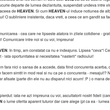
curie departe de lumea dezlantuita, suspendati undeva intre virtua
t aceea de
HEAVEN
. Si cum
HEAVEN
-ul induce notiunea de al
lui! O subliniere insistenta, daca vreti, a ceea ce am gandit sa f
icarea - cea care ne lipseste atatora in zilele cotidiene - grati
i! Comunicare intre noi si cu voi, impreuna!
VEN
. In timp, am constatat ca nu e indeajuns. Lipsea "ceva"!
 - iata oportunitatea si necesitatea "nasterii" radioului!
 fara nici o sansa de a accede, data fiind concurenta acerba, cu
facem simtit in mod real si nu ca pe o concurenta - mesajul!? N
clar afisate (parte din ele nu au disparut nici acum! :P ) o m
erdut: iata-ne azi impreuna cu voi, ascultatorii nostri fideli (care
N
o lume oferita aparent tuturor dar care alege (pt ca ea - lumea -