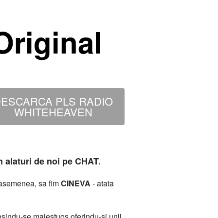
riginal
ESCARCA PLS RADIO
WHITEHEAVEN
m alaturi de noi pe CHAT.
deasemenea, sa fim
CINEVA
- atata
sindu-se maiestuos oferindu-si unii