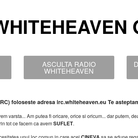
WHITEHEAVEN O
ASCULTA RADIO
D
WHITEHEAVEN
MIRC) foloseste adresa irc.whiteheaven.eu Te astepta
 varsta... Am putea fi oricare, orice si oricum... dar putem, 
rin tot ce facem ca avem
SUFLET
.
necesitatea unui loc comun in care acei
CINEVA
sa se adune rega