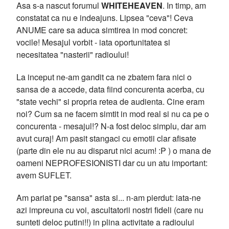
Asa s-a nascut forumul
WHITEHEAVEN
. In timp, am
constatat ca nu e indeajuns. Lipsea "ceva"! Ceva
ANUME care sa aduca simtirea in mod concret:
vocile! Mesajul vorbit - iata oportunitatea si
necesitatea "nasterii" radioului!
La inceput ne-am gandit ca ne zbatem fara nici o
sansa de a accede, data fiind concurenta acerba, cu
"state vechi" si propria retea de audienta. Cine eram
noi? Cum sa ne facem simtit in mod real si nu ca pe o
concurenta - mesajul!? N-a fost deloc simplu, dar am
avut curaj! Am pasit stangaci cu emotii clar afisate
(parte din ele nu au disparut nici acum! :P ) o mana de
oameni NEPROFESIONISTI dar cu un atu important:
avem SUFLET.
Am pariat pe "sansa" asta si... n-am pierdut: iata-ne
azi impreuna cu voi, ascultatorii nostri fideli (care nu
sunteti deloc putini!!) in plina activitate a radioului