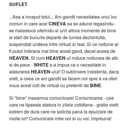
SUFLET
.
...Asa a inceput totul... Am gandit necesitatea unui loc
comun in care acei
CINEVA
sa se adune regasindu-
se maiestuos oferindu-si unii altora momente de bine
si stari de bucurie departe de lumea dezlantuita,
suspendati undeva intre virtual si real. Si ce notiune ar
fi putut imbraca mai bine acest gand, decat aceea de
HEAVEN
. Si cum
HEAVEN
-ul induce notiunea de alb
si de pace -
WHITE
s-a impus ca o necesitate in
alaturarea
HEAVEN
-ului! O subliniere insistenta, daca
vreti, a ceea ce am gandit sa facem noi spre a va oferi
voua acest colt de virtual cu pretentii de
BINE
.
Si "bine" inseamna comunicare! Comunicarea - cea
care ne lipseste atatora in zilele cotidiene - gratie vietii
extrem de dura care ne solicita pana la epuizare de
multe ori! Comunicare intre noi si cu voi, impreuna!