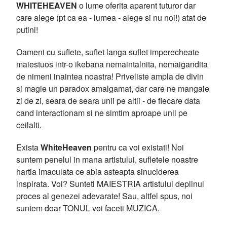
WHITEHEAVEN
o lume oferita aparent tuturor dar
care alege (pt ca ea - lumea - alege si nu noi!) atat de
putini!
Oameni cu suflete, suflet langa suflet imperecheate
maiestuos intr-o ikebana nemaintalnita, nemaigandita
de nimeni inaintea noastra! Priveliste ampla de divin
si magie un paradox amalgamat, dar care ne mangaie
zi de zi, seara de seara unii pe altii - de fiecare data
cand interactionam si ne simtim aproape unii pe
ceilalti.
Exista
WhiteHeaven
pentru ca voi existati! Noi
suntem penelul in mana artistului, sufletele noastre
hartia imaculata ce abia asteapta sinuciderea
inspirata. Voi? Sunteti MAIESTRIA artistului deplinul
proces al genezei adevarate! Sau, altfel spus, noi
suntem doar TONUL voi faceti MUZICA.