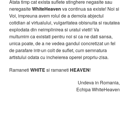
Atata timp cat exista suflete stinghere negasite sau
neregasite
WhiteHeaven
va continua sa existe! Noi si
Voi, impreuna avem rolul de a demola abjectul
cotidian al virtualului, vulgaritatea obisnuita si rautatea
explodata din neimplinirea si uratul vietii! Va
multumim ca existati pentru noi si ca ne dati sansa,
unica poate, de a ne vedea gandul concretizat un fel
de parafare intr-un colt de suflet, cum semnatura
artistului odata cu incheierea operei propriu-zisa.
Ramaneti
WHITE
si ramaneti
HEAVEN
!
Undeva in Romania,
Echipa WhiteHeaven