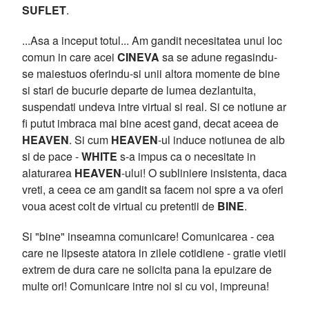
SUFLET
.
...Asa a inceput totul... Am gandit necesitatea unui loc
comun in care acei
CINEVA
sa se adune regasindu-
se maiestuos oferindu-si unii altora momente de bine
si stari de bucurie departe de lumea dezlantuita,
suspendati undeva intre virtual si real. Si ce notiune ar
fi putut imbraca mai bine acest gand, decat aceea de
HEAVEN
. Si cum
HEAVEN
-ul induce notiunea de alb
si de pace -
WHITE
s-a impus ca o necesitate in
alaturarea
HEAVEN
-ului! O subliniere insistenta, daca
vreti, a ceea ce am gandit sa facem noi spre a va oferi
voua acest colt de virtual cu pretentii de
BINE
.
Si "bine" inseamna comunicare! Comunicarea - cea
care ne lipseste atatora in zilele cotidiene - gratie vietii
extrem de dura care ne solicita pana la epuizare de
multe ori! Comunicare intre noi si cu voi, impreuna!