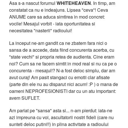
Asa s-a nascut forumul
WHITEHEAVEN
. In timp, am
constatat ca nu e indeajuns. Lipsea "ceva"! Ceva
ANUME care sa aduca simtirea in mod concret:
vocile! Mesajul vorbit - iata oportunitatea si
necesitatea "nasterii" radioului!
La inceput ne-am gandit ca ne zbatem fara nici o
sansa de a accede, data fiind concurenta acerba, cu
"state vechi" si propria retea de audienta. Cine eram
noi? Cum sa ne facem simtit in mod real si nu ca pe o
concurenta - mesajul!? N-a fost deloc simplu, dar am
avut curaj! Am pasit stangaci cu emotii clar afisate
(parte din ele nu au disparut nici acum! :P ) o mana de
oameni NEPROFESIONISTI dar cu un atu important:
avem SUFLET.
Am pariat pe "sansa" asta si... n-am pierdut: iata-ne
azi impreuna cu voi, ascultatorii nostri fideli (care nu
sunteti deloc putini!!) in plina activitate a radioului