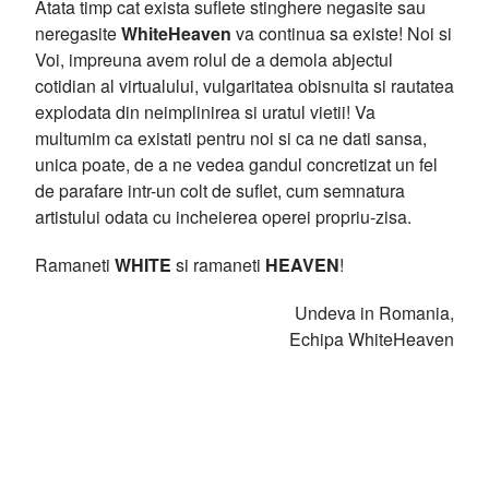
Atata timp cat exista suflete stinghere negasite sau
neregasite
WhiteHeaven
va continua sa existe! Noi si
Voi, impreuna avem rolul de a demola abjectul
cotidian al virtualului, vulgaritatea obisnuita si rautatea
explodata din neimplinirea si uratul vietii! Va
multumim ca existati pentru noi si ca ne dati sansa,
unica poate, de a ne vedea gandul concretizat un fel
de parafare intr-un colt de suflet, cum semnatura
artistului odata cu incheierea operei propriu-zisa.
Ramaneti
WHITE
si ramaneti
HEAVEN
!
Undeva in Romania,
Echipa WhiteHeaven