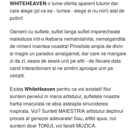
WHITEHEAVEN
o lume oferita aparent tuturor dar
care alege (pt ca ea - lumea - alege si nu noi!) atat de
putini!
Oameni cu suflete, suflet langa suflet imperecheate
maiestuos intr-o ikebana nemaintalnita, nemaigandita
de nimeni inaintea noastra! Priveliste ampla de divin
si magie un paradox amalgamat, dar care ne mangaie
zi de zi, seara de seara unii pe altii - de fiecare data
cand interactionam si ne simtim aproape unii pe
ceilalti.
Exista
WhiteHeaven
pentru ca voi existati! Noi
suntem penelul in mana artistului, sufletele noastre
hartia imaculata ce abia asteapta sinuciderea
inspirata. Voi? Sunteti MAIESTRIA artistului deplinul
proces al genezei adevarate! Sau, altfel spus, noi
suntem doar TONUL voi faceti MUZICA.