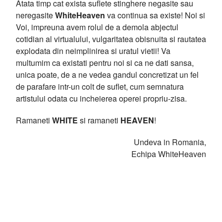
Atata timp cat exista suflete stinghere negasite sau
neregasite
WhiteHeaven
va continua sa existe! Noi si
Voi, impreuna avem rolul de a demola abjectul
cotidian al virtualului, vulgaritatea obisnuita si rautatea
explodata din neimplinirea si uratul vietii! Va
multumim ca existati pentru noi si ca ne dati sansa,
unica poate, de a ne vedea gandul concretizat un fel
de parafare intr-un colt de suflet, cum semnatura
artistului odata cu incheierea operei propriu-zisa.
Ramaneti
WHITE
si ramaneti
HEAVEN
!
Undeva in Romania,
Echipa WhiteHeaven