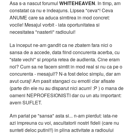
Asa s-a nascut forumul
WHITEHEAVEN
. In timp, am
constatat ca nu e indeajuns. Lipsea "ceva"! Ceva
ANUME care sa aduca simtirea in mod concret:
vocile! Mesajul vorbit - iata oportunitatea si
necesitatea "nasterii" radioului!
La inceput ne-am gandit ca ne zbatem fara nici o
sansa de a accede, data fiind concurenta acerba, cu
"state vechi" si propria retea de audienta. Cine eram
noi? Cum sa ne facem simtit in mod real si nu ca pe o
concurenta - mesajul!? N-a fost deloc simplu, dar am
avut curaj! Am pasit stangaci cu emotii clar afisate
(parte din ele nu au disparut nici acum! :P ) o mana de
oameni NEPROFESIONISTI dar cu un atu important:
avem SUFLET.
Am pariat pe "sansa" asta si... n-am pierdut: iata-ne
azi impreuna cu voi, ascultatorii nostri fideli (care nu
sunteti deloc putini!!) in plina activitate a radioului