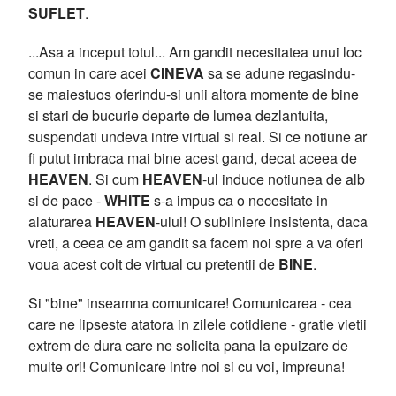
SUFLET
.
...Asa a inceput totul... Am gandit necesitatea unui loc
comun in care acei
CINEVA
sa se adune regasindu-
se maiestuos oferindu-si unii altora momente de bine
si stari de bucurie departe de lumea dezlantuita,
suspendati undeva intre virtual si real. Si ce notiune ar
fi putut imbraca mai bine acest gand, decat aceea de
HEAVEN
. Si cum
HEAVEN
-ul induce notiunea de alb
si de pace -
WHITE
s-a impus ca o necesitate in
alaturarea
HEAVEN
-ului! O subliniere insistenta, daca
vreti, a ceea ce am gandit sa facem noi spre a va oferi
voua acest colt de virtual cu pretentii de
BINE
.
Si "bine" inseamna comunicare! Comunicarea - cea
care ne lipseste atatora in zilele cotidiene - gratie vietii
extrem de dura care ne solicita pana la epuizare de
multe ori! Comunicare intre noi si cu voi, impreuna!