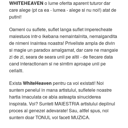
WHITEHEAVEN
o lume oferita aparent tuturor dar
care alege (pt ca ea - lumea - alege si nu noi!) atat de
putini!
Oameni cu suflete, suflet langa suflet imperecheate
maiestuos intr-o ikebana nemaintalnita, nemaigandita
de nimeni inaintea noastra! Priveliste ampla de divin
si magie un paradox amalgamat, dar care ne mangaie
zi de zi, seara de seara unii pe altii - de fiecare data
cand interactionam si ne simtim aproape unii pe
ceilalti.
Exista
WhiteHeaven
pentru ca voi existati! Noi
suntem penelul in mana artistului, sufletele noastre
hartia imaculata ce abia asteapta sinuciderea
inspirata. Voi? Sunteti MAIESTRIA artistului deplinul
proces al genezei adevarate! Sau, altfel spus, noi
suntem doar TONUL voi faceti MUZICA.