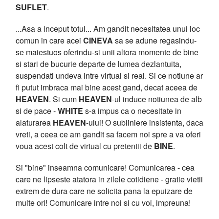
SUFLET
.
...Asa a inceput totul... Am gandit necesitatea unui loc
comun in care acei
CINEVA
sa se adune regasindu-
se maiestuos oferindu-si unii altora momente de bine
si stari de bucurie departe de lumea dezlantuita,
suspendati undeva intre virtual si real. Si ce notiune ar
fi putut imbraca mai bine acest gand, decat aceea de
HEAVEN
. Si cum
HEAVEN
-ul induce notiunea de alb
si de pace -
WHITE
s-a impus ca o necesitate in
alaturarea
HEAVEN
-ului! O subliniere insistenta, daca
vreti, a ceea ce am gandit sa facem noi spre a va oferi
voua acest colt de virtual cu pretentii de
BINE
.
Si "bine" inseamna comunicare! Comunicarea - cea
care ne lipseste atatora in zilele cotidiene - gratie vietii
extrem de dura care ne solicita pana la epuizare de
multe ori! Comunicare intre noi si cu voi, impreuna!