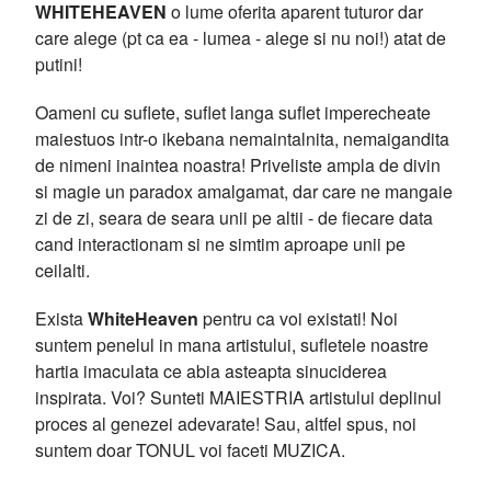
WHITEHEAVEN
o lume oferita aparent tuturor dar
care alege (pt ca ea - lumea - alege si nu noi!) atat de
putini!
Oameni cu suflete, suflet langa suflet imperecheate
maiestuos intr-o ikebana nemaintalnita, nemaigandita
de nimeni inaintea noastra! Priveliste ampla de divin
si magie un paradox amalgamat, dar care ne mangaie
zi de zi, seara de seara unii pe altii - de fiecare data
cand interactionam si ne simtim aproape unii pe
ceilalti.
Exista
WhiteHeaven
pentru ca voi existati! Noi
suntem penelul in mana artistului, sufletele noastre
hartia imaculata ce abia asteapta sinuciderea
inspirata. Voi? Sunteti MAIESTRIA artistului deplinul
proces al genezei adevarate! Sau, altfel spus, noi
suntem doar TONUL voi faceti MUZICA.