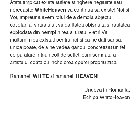
Atata timp cat exista suflete stinghere negasite sau
neregasite
WhiteHeaven
va continua sa existe! Noi si
Voi, impreuna avem rolul de a demola abjectul
cotidian al virtualului, vulgaritatea obisnuita si rautatea
explodata din neimplinirea si uratul vietii! Va
multumim ca existati pentru noi si ca ne dati sansa,
unica poate, de a ne vedea gandul concretizat un fel
de parafare intr-un colt de suflet, cum semnatura
artistului odata cu incheierea operei propriu-zisa.
Ramaneti
WHITE
si ramaneti
HEAVEN
!
Undeva in Romania,
Echipa WhiteHeaven