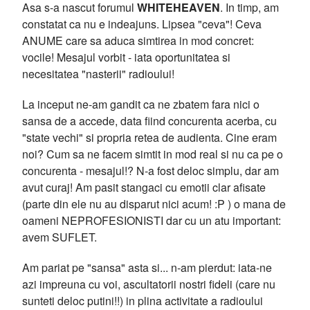
Asa s-a nascut forumul
WHITEHEAVEN
. In timp, am
constatat ca nu e indeajuns. Lipsea "ceva"! Ceva
ANUME care sa aduca simtirea in mod concret:
vocile! Mesajul vorbit - iata oportunitatea si
necesitatea "nasterii" radioului!
La inceput ne-am gandit ca ne zbatem fara nici o
sansa de a accede, data fiind concurenta acerba, cu
"state vechi" si propria retea de audienta. Cine eram
noi? Cum sa ne facem simtit in mod real si nu ca pe o
concurenta - mesajul!? N-a fost deloc simplu, dar am
avut curaj! Am pasit stangaci cu emotii clar afisate
(parte din ele nu au disparut nici acum! :P ) o mana de
oameni NEPROFESIONISTI dar cu un atu important:
avem SUFLET.
Am pariat pe "sansa" asta si... n-am pierdut: iata-ne
azi impreuna cu voi, ascultatorii nostri fideli (care nu
sunteti deloc putini!!) in plina activitate a radioului