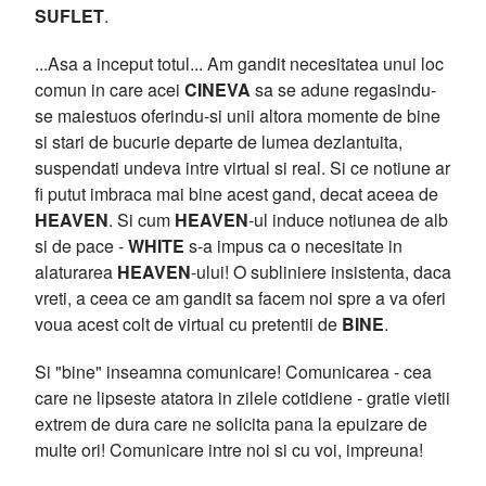
SUFLET
.
...Asa a inceput totul... Am gandit necesitatea unui loc
comun in care acei
CINEVA
sa se adune regasindu-
se maiestuos oferindu-si unii altora momente de bine
si stari de bucurie departe de lumea dezlantuita,
suspendati undeva intre virtual si real. Si ce notiune ar
fi putut imbraca mai bine acest gand, decat aceea de
HEAVEN
. Si cum
HEAVEN
-ul induce notiunea de alb
si de pace -
WHITE
s-a impus ca o necesitate in
alaturarea
HEAVEN
-ului! O subliniere insistenta, daca
vreti, a ceea ce am gandit sa facem noi spre a va oferi
voua acest colt de virtual cu pretentii de
BINE
.
Si "bine" inseamna comunicare! Comunicarea - cea
care ne lipseste atatora in zilele cotidiene - gratie vietii
extrem de dura care ne solicita pana la epuizare de
multe ori! Comunicare intre noi si cu voi, impreuna!