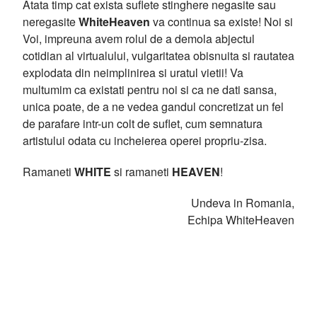
Atata timp cat exista suflete stinghere negasite sau
neregasite
WhiteHeaven
va continua sa existe! Noi si
Voi, impreuna avem rolul de a demola abjectul
cotidian al virtualului, vulgaritatea obisnuita si rautatea
explodata din neimplinirea si uratul vietii! Va
multumim ca existati pentru noi si ca ne dati sansa,
unica poate, de a ne vedea gandul concretizat un fel
de parafare intr-un colt de suflet, cum semnatura
artistului odata cu incheierea operei propriu-zisa.
Ramaneti
WHITE
si ramaneti
HEAVEN
!
Undeva in Romania,
Echipa WhiteHeaven