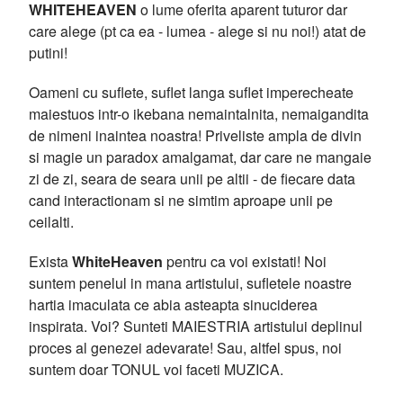
WHITEHEAVEN
o lume oferita aparent tuturor dar
care alege (pt ca ea - lumea - alege si nu noi!) atat de
putini!
Oameni cu suflete, suflet langa suflet imperecheate
maiestuos intr-o ikebana nemaintalnita, nemaigandita
de nimeni inaintea noastra! Priveliste ampla de divin
si magie un paradox amalgamat, dar care ne mangaie
zi de zi, seara de seara unii pe altii - de fiecare data
cand interactionam si ne simtim aproape unii pe
ceilalti.
Exista
WhiteHeaven
pentru ca voi existati! Noi
suntem penelul in mana artistului, sufletele noastre
hartia imaculata ce abia asteapta sinuciderea
inspirata. Voi? Sunteti MAIESTRIA artistului deplinul
proces al genezei adevarate! Sau, altfel spus, noi
suntem doar TONUL voi faceti MUZICA.