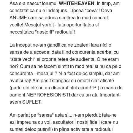
Asa s-a nascut forumul
WHITEHEAVEN
. In timp, am
constatat ca nu e indeajuns. Lipsea "ceva"! Ceva
ANUME care sa aduca simtirea in mod concret:
vocile! Mesajul vorbit - iata oportunitatea si
necesitatea "nasterii" radioului!
La inceput ne-am gandit ca ne zbatem fara nici o
sansa de a accede, data fiind concurenta acerba, cu
"state vechi" si propria retea de audienta. Cine eram
noi? Cum sa ne facem simtit in mod real si nu ca pe o
concurenta - mesajul!? N-a fost deloc simplu, dar am
avut curaj! Am pasit stangaci cu emotii clar afisate
(parte din ele nu au disparut nici acum! :P ) o mana de
oameni NEPROFESIONISTI dar cu un atu important:
avem SUFLET.
Am pariat pe "sansa" asta si... n-am pierdut: iata-ne
azi impreuna cu voi, ascultatorii nostri fideli (care nu
sunteti deloc putini!!) in plina activitate a radioului