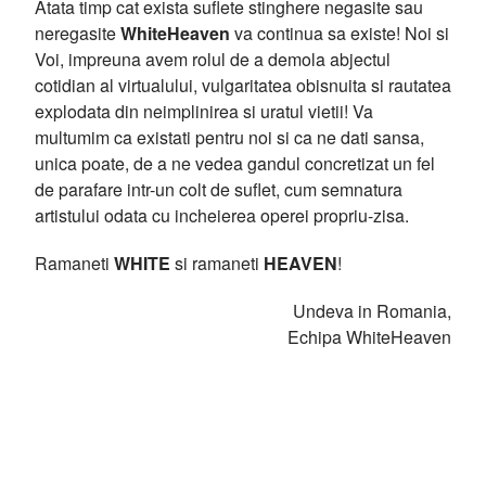
Atata timp cat exista suflete stinghere negasite sau
neregasite
WhiteHeaven
va continua sa existe! Noi si
Voi, impreuna avem rolul de a demola abjectul
cotidian al virtualului, vulgaritatea obisnuita si rautatea
explodata din neimplinirea si uratul vietii! Va
multumim ca existati pentru noi si ca ne dati sansa,
unica poate, de a ne vedea gandul concretizat un fel
de parafare intr-un colt de suflet, cum semnatura
artistului odata cu incheierea operei propriu-zisa.
Ramaneti
WHITE
si ramaneti
HEAVEN
!
Undeva in Romania,
Echipa WhiteHeaven