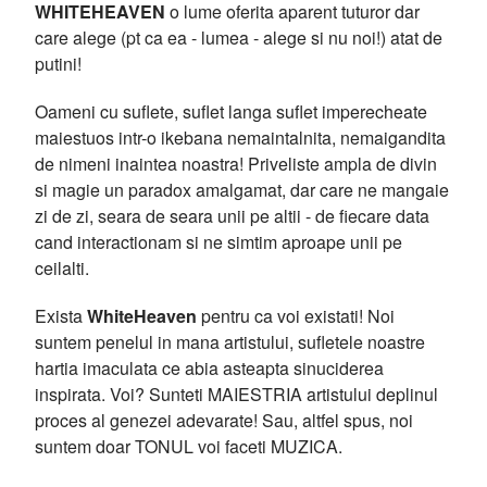
WHITEHEAVEN
o lume oferita aparent tuturor dar
care alege (pt ca ea - lumea - alege si nu noi!) atat de
putini!
Oameni cu suflete, suflet langa suflet imperecheate
maiestuos intr-o ikebana nemaintalnita, nemaigandita
de nimeni inaintea noastra! Priveliste ampla de divin
si magie un paradox amalgamat, dar care ne mangaie
zi de zi, seara de seara unii pe altii - de fiecare data
cand interactionam si ne simtim aproape unii pe
ceilalti.
Exista
WhiteHeaven
pentru ca voi existati! Noi
suntem penelul in mana artistului, sufletele noastre
hartia imaculata ce abia asteapta sinuciderea
inspirata. Voi? Sunteti MAIESTRIA artistului deplinul
proces al genezei adevarate! Sau, altfel spus, noi
suntem doar TONUL voi faceti MUZICA.