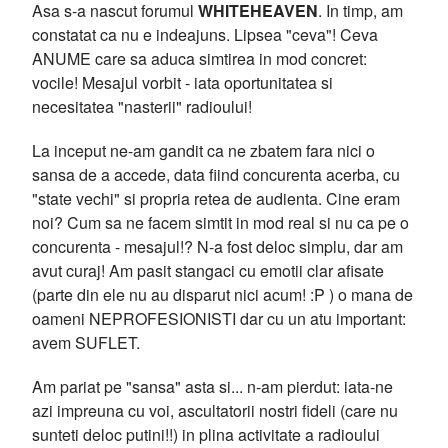
Asa s-a nascut forumul
WHITEHEAVEN
. In timp, am
constatat ca nu e indeajuns. Lipsea "ceva"! Ceva
ANUME care sa aduca simtirea in mod concret:
vocile! Mesajul vorbit - iata oportunitatea si
necesitatea "nasterii" radioului!
La inceput ne-am gandit ca ne zbatem fara nici o
sansa de a accede, data fiind concurenta acerba, cu
"state vechi" si propria retea de audienta. Cine eram
noi? Cum sa ne facem simtit in mod real si nu ca pe o
concurenta - mesajul!? N-a fost deloc simplu, dar am
avut curaj! Am pasit stangaci cu emotii clar afisate
(parte din ele nu au disparut nici acum! :P ) o mana de
oameni NEPROFESIONISTI dar cu un atu important:
avem SUFLET.
Am pariat pe "sansa" asta si... n-am pierdut: iata-ne
azi impreuna cu voi, ascultatorii nostri fideli (care nu
sunteti deloc putini!!) in plina activitate a radioului