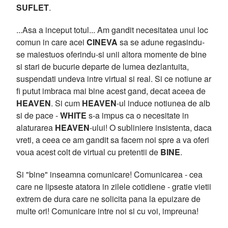
SUFLET
.
...Asa a inceput totul... Am gandit necesitatea unui loc
comun in care acei
CINEVA
sa se adune regasindu-
se maiestuos oferindu-si unii altora momente de bine
si stari de bucurie departe de lumea dezlantuita,
suspendati undeva intre virtual si real. Si ce notiune ar
fi putut imbraca mai bine acest gand, decat aceea de
HEAVEN
. Si cum
HEAVEN
-ul induce notiunea de alb
si de pace -
WHITE
s-a impus ca o necesitate in
alaturarea
HEAVEN
-ului! O subliniere insistenta, daca
vreti, a ceea ce am gandit sa facem noi spre a va oferi
voua acest colt de virtual cu pretentii de
BINE
.
Si "bine" inseamna comunicare! Comunicarea - cea
care ne lipseste atatora in zilele cotidiene - gratie vietii
extrem de dura care ne solicita pana la epuizare de
multe ori! Comunicare intre noi si cu voi, impreuna!