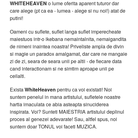
WHITEHEAVEN
o lume oferita aparent tuturor dar
care alege (pt ca ea - lumea - alege si nu noi!) atat de
putini!
Oameni cu suflete, suflet langa suflet imperecheate
maiestuos intr-o ikebana nemaintalnita, nemaigandita
de nimeni inaintea noastra! Priveliste ampla de divin
si magie un paradox amalgamat, dar care ne mangaie
zi de zi, seara de seara unii pe altii - de fiecare data
cand interactionam si ne simtim aproape unii pe
ceilalti.
Exista
WhiteHeaven
pentru ca voi existati! Noi
suntem penelul in mana artistului, sufletele noastre
hartia imaculata ce abia asteapta sinuciderea
inspirata. Voi? Sunteti MAIESTRIA artistului deplinul
proces al genezei adevarate! Sau, altfel spus, noi
suntem doar TONUL voi faceti MUZICA.