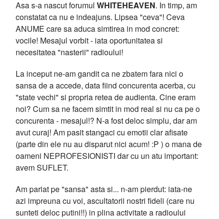
Asa s-a nascut forumul
WHITEHEAVEN
. In timp, am
constatat ca nu e indeajuns. Lipsea "ceva"! Ceva
ANUME care sa aduca simtirea in mod concret:
vocile! Mesajul vorbit - iata oportunitatea si
necesitatea "nasterii" radioului!
La inceput ne-am gandit ca ne zbatem fara nici o
sansa de a accede, data fiind concurenta acerba, cu
"state vechi" si propria retea de audienta. Cine eram
noi? Cum sa ne facem simtit in mod real si nu ca pe o
concurenta - mesajul!? N-a fost deloc simplu, dar am
avut curaj! Am pasit stangaci cu emotii clar afisate
(parte din ele nu au disparut nici acum! :P ) o mana de
oameni NEPROFESIONISTI dar cu un atu important:
avem SUFLET.
Am pariat pe "sansa" asta si... n-am pierdut: iata-ne
azi impreuna cu voi, ascultatorii nostri fideli (care nu
sunteti deloc putini!!) in plina activitate a radioului