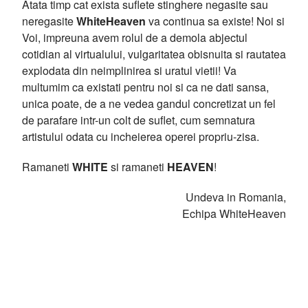
Atata timp cat exista suflete stinghere negasite sau
neregasite
WhiteHeaven
va continua sa existe! Noi si
Voi, impreuna avem rolul de a demola abjectul
cotidian al virtualului, vulgaritatea obisnuita si rautatea
explodata din neimplinirea si uratul vietii! Va
multumim ca existati pentru noi si ca ne dati sansa,
unica poate, de a ne vedea gandul concretizat un fel
de parafare intr-un colt de suflet, cum semnatura
artistului odata cu incheierea operei propriu-zisa.
Ramaneti
WHITE
si ramaneti
HEAVEN
!
Undeva in Romania,
Echipa WhiteHeaven