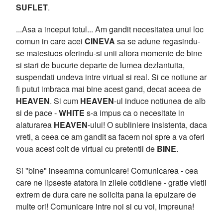
SUFLET
.
...Asa a inceput totul... Am gandit necesitatea unui loc
comun in care acei
CINEVA
sa se adune regasindu-
se maiestuos oferindu-si unii altora momente de bine
si stari de bucurie departe de lumea dezlantuita,
suspendati undeva intre virtual si real. Si ce notiune ar
fi putut imbraca mai bine acest gand, decat aceea de
HEAVEN
. Si cum
HEAVEN
-ul induce notiunea de alb
si de pace -
WHITE
s-a impus ca o necesitate in
alaturarea
HEAVEN
-ului! O subliniere insistenta, daca
vreti, a ceea ce am gandit sa facem noi spre a va oferi
voua acest colt de virtual cu pretentii de
BINE
.
Si "bine" inseamna comunicare! Comunicarea - cea
care ne lipseste atatora in zilele cotidiene - gratie vietii
extrem de dura care ne solicita pana la epuizare de
multe ori! Comunicare intre noi si cu voi, impreuna!