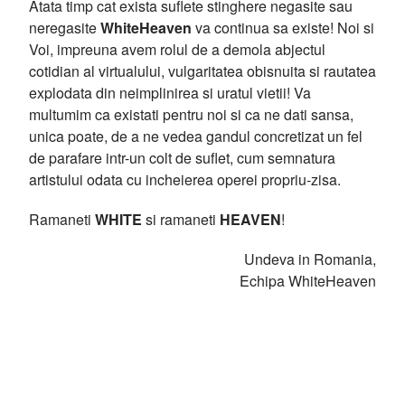
Atata timp cat exista suflete stinghere negasite sau
neregasite
WhiteHeaven
va continua sa existe! Noi si
Voi, impreuna avem rolul de a demola abjectul
cotidian al virtualului, vulgaritatea obisnuita si rautatea
explodata din neimplinirea si uratul vietii! Va
multumim ca existati pentru noi si ca ne dati sansa,
unica poate, de a ne vedea gandul concretizat un fel
de parafare intr-un colt de suflet, cum semnatura
artistului odata cu incheierea operei propriu-zisa.
Ramaneti
WHITE
si ramaneti
HEAVEN
!
Undeva in Romania,
Echipa WhiteHeaven