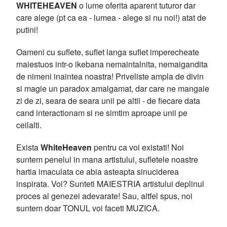
WHITEHEAVEN
o lume oferita aparent tuturor dar
care alege (pt ca ea - lumea - alege si nu noi!) atat de
putini!
Oameni cu suflete, suflet langa suflet imperecheate
maiestuos intr-o ikebana nemaintalnita, nemaigandita
de nimeni inaintea noastra! Priveliste ampla de divin
si magie un paradox amalgamat, dar care ne mangaie
zi de zi, seara de seara unii pe altii - de fiecare data
cand interactionam si ne simtim aproape unii pe
ceilalti.
Exista
WhiteHeaven
pentru ca voi existati! Noi
suntem penelul in mana artistului, sufletele noastre
hartia imaculata ce abia asteapta sinuciderea
inspirata. Voi? Sunteti MAIESTRIA artistului deplinul
proces al genezei adevarate! Sau, altfel spus, noi
suntem doar TONUL voi faceti MUZICA.