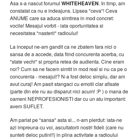
Asa s-a nascut forumul
WHITEHEAVEN
. In timp, am
constatat ca nu e indeajuns. Lipsea "ceva"! Ceva
ANUME care sa aduca simtirea in mod concret:
vocile! Mesajul vorbit - iata oportunitatea si
necesitatea "nasterii" radioului!
La inceput ne-am gandit ca ne zbatem fara nici o
sansa de a accede, data fiind concurenta acerba, cu
"state vechi" si propria retea de audienta. Cine eram
noi? Cum sa ne facem simtit in mod real si nu ca pe o
concurenta - mesajul!? N-a fost deloc simplu, dar am
avut curaj! Am pasit stangaci cu emotii clar afisate
(parte din ele nu au disparut nici acum! :P ) o mana de
oameni NEPROFESIONISTI dar cu un atu important:
avem SUFLET.
Am pariat pe "sansa" asta si... n-am pierdut: iata-ne
azi impreuna cu voi, ascultatorii nostri fideli (care nu
sunteti deloc putini!!) in plina activitate a radioului