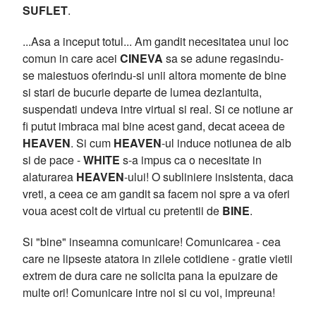
SUFLET
.
...Asa a inceput totul... Am gandit necesitatea unui loc
comun in care acei
CINEVA
sa se adune regasindu-
se maiestuos oferindu-si unii altora momente de bine
si stari de bucurie departe de lumea dezlantuita,
suspendati undeva intre virtual si real. Si ce notiune ar
fi putut imbraca mai bine acest gand, decat aceea de
HEAVEN
. Si cum
HEAVEN
-ul induce notiunea de alb
si de pace -
WHITE
s-a impus ca o necesitate in
alaturarea
HEAVEN
-ului! O subliniere insistenta, daca
vreti, a ceea ce am gandit sa facem noi spre a va oferi
voua acest colt de virtual cu pretentii de
BINE
.
Si "bine" inseamna comunicare! Comunicarea - cea
care ne lipseste atatora in zilele cotidiene - gratie vietii
extrem de dura care ne solicita pana la epuizare de
multe ori! Comunicare intre noi si cu voi, impreuna!