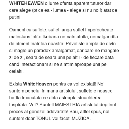
WHITEHEAVEN
o lume oferita aparent tuturor dar
care alege (pt ca ea - lumea - alege si nu noi!) atat de
putini!
Oameni cu suflete, suflet langa suflet imperecheate
maiestuos intr-o ikebana nemaintalnita, nemaigandita
de nimeni inaintea noastra! Priveliste ampla de divin
si magie un paradox amalgamat, dar care ne mangaie
zi de zi, seara de seara unii pe altii - de fiecare data
cand interactionam si ne simtim aproape unii pe
ceilalti.
Exista
WhiteHeaven
pentru ca voi existati! Noi
suntem penelul in mana artistului, sufletele noastre
hartia imaculata ce abia asteapta sinuciderea
inspirata. Voi? Sunteti MAIESTRIA artistului deplinul
proces al genezei adevarate! Sau, altfel spus, noi
suntem doar TONUL voi faceti MUZICA.