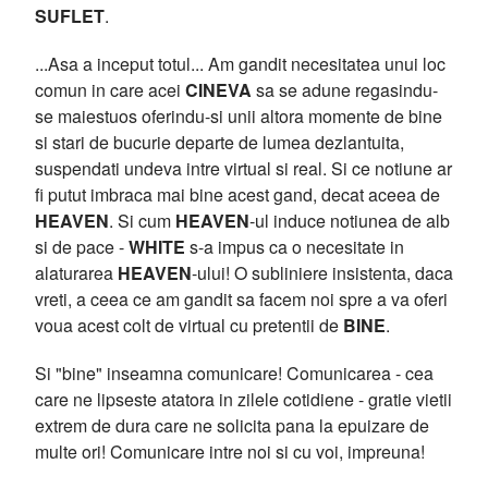
SUFLET
.
...Asa a inceput totul... Am gandit necesitatea unui loc
comun in care acei
CINEVA
sa se adune regasindu-
se maiestuos oferindu-si unii altora momente de bine
si stari de bucurie departe de lumea dezlantuita,
suspendati undeva intre virtual si real. Si ce notiune ar
fi putut imbraca mai bine acest gand, decat aceea de
HEAVEN
. Si cum
HEAVEN
-ul induce notiunea de alb
si de pace -
WHITE
s-a impus ca o necesitate in
alaturarea
HEAVEN
-ului! O subliniere insistenta, daca
vreti, a ceea ce am gandit sa facem noi spre a va oferi
voua acest colt de virtual cu pretentii de
BINE
.
Si "bine" inseamna comunicare! Comunicarea - cea
care ne lipseste atatora in zilele cotidiene - gratie vietii
extrem de dura care ne solicita pana la epuizare de
multe ori! Comunicare intre noi si cu voi, impreuna!