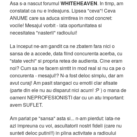
Asa s-a nascut forumul
WHITEHEAVEN
. In timp, am
constatat ca nu e indeajuns. Lipsea "ceva"! Ceva
ANUME care sa aduca simtirea in mod concret:
vocile! Mesajul vorbit - iata oportunitatea si
necesitatea "nasterii" radioului!
La inceput ne-am gandit ca ne zbatem fara nici o
sansa de a accede, data fiind concurenta acerba, cu
"state vechi" si propria retea de audienta. Cine eram
noi? Cum sa ne facem simtit in mod real si nu ca pe o
concurenta - mesajul!? N-a fost deloc simplu, dar am
avut curaj! Am pasit stangaci cu emotii clar afisate
(parte din ele nu au disparut nici acum! :P ) o mana de
oameni NEPROFESIONISTI dar cu un atu important:
avem SUFLET.
Am pariat pe "sansa" asta si... n-am pierdut: iata-ne
azi impreuna cu voi, ascultatorii nostri fideli (care nu
sunteti deloc putini!!) in plina activitate a radioului