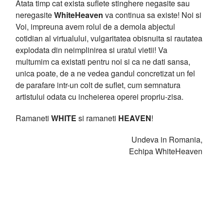
Atata timp cat exista suflete stinghere negasite sau
neregasite
WhiteHeaven
va continua sa existe! Noi si
Voi, impreuna avem rolul de a demola abjectul
cotidian al virtualului, vulgaritatea obisnuita si rautatea
explodata din neimplinirea si uratul vietii! Va
multumim ca existati pentru noi si ca ne dati sansa,
unica poate, de a ne vedea gandul concretizat un fel
de parafare intr-un colt de suflet, cum semnatura
artistului odata cu incheierea operei propriu-zisa.
Ramaneti
WHITE
si ramaneti
HEAVEN
!
Undeva in Romania,
Echipa WhiteHeaven