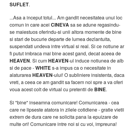
SUFLET
.
...Asa a inceput totul... Am gandit necesitatea unui loc
comun in care acei
CINEVA
sa se adune regasindu-
se maiestuos oferindu-si unii altora momente de bine
si stari de bucurie departe de lumea dezlantuita,
suspendati undeva intre virtual si real. Si ce notiune ar
fi putut imbraca mai bine acest gand, decat aceea de
HEAVEN
. Si cum
HEAVEN
-ul induce notiunea de alb
si de pace -
WHITE
s-a impus ca o necesitate in
alaturarea
HEAVEN
-ului! O subliniere insistenta, daca
vreti, a ceea ce am gandit sa facem noi spre a va oferi
voua acest colt de virtual cu pretentii de
BINE
.
Si "bine" inseamna comunicare! Comunicarea - cea
care ne lipseste atatora in zilele cotidiene - gratie vietii
extrem de dura care ne solicita pana la epuizare de
multe ori! Comunicare intre noi si cu voi, impreuna!