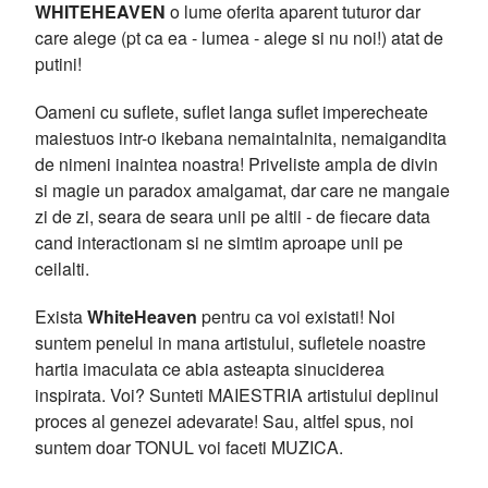
WHITEHEAVEN
o lume oferita aparent tuturor dar
care alege (pt ca ea - lumea - alege si nu noi!) atat de
putini!
Oameni cu suflete, suflet langa suflet imperecheate
maiestuos intr-o ikebana nemaintalnita, nemaigandita
de nimeni inaintea noastra! Priveliste ampla de divin
si magie un paradox amalgamat, dar care ne mangaie
zi de zi, seara de seara unii pe altii - de fiecare data
cand interactionam si ne simtim aproape unii pe
ceilalti.
Exista
WhiteHeaven
pentru ca voi existati! Noi
suntem penelul in mana artistului, sufletele noastre
hartia imaculata ce abia asteapta sinuciderea
inspirata. Voi? Sunteti MAIESTRIA artistului deplinul
proces al genezei adevarate! Sau, altfel spus, noi
suntem doar TONUL voi faceti MUZICA.