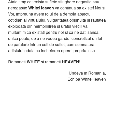
Atata timp cat exista suflete stinghere negasite sau
neregasite
WhiteHeaven
va continua sa existe! Noi si
Voi, impreuna avem rolul de a demola abjectul
cotidian al virtualului, vulgaritatea obisnuita si rautatea
explodata din neimplinirea si uratul vietii! Va
multumim ca existati pentru noi si ca ne dati sansa,
unica poate, de a ne vedea gandul concretizat un fel
de parafare intr-un colt de suflet, cum semnatura
artistului odata cu incheierea operei propriu-zisa.
Ramaneti
WHITE
si ramaneti
HEAVEN
!
Undeva in Romania,
Echipa WhiteHeaven