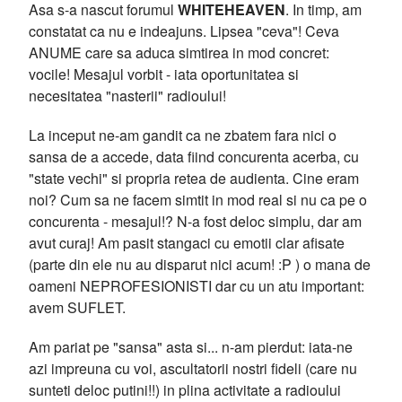
Asa s-a nascut forumul
WHITEHEAVEN
. In timp, am
constatat ca nu e indeajuns. Lipsea "ceva"! Ceva
ANUME care sa aduca simtirea in mod concret:
vocile! Mesajul vorbit - iata oportunitatea si
necesitatea "nasterii" radioului!
La inceput ne-am gandit ca ne zbatem fara nici o
sansa de a accede, data fiind concurenta acerba, cu
"state vechi" si propria retea de audienta. Cine eram
noi? Cum sa ne facem simtit in mod real si nu ca pe o
concurenta - mesajul!? N-a fost deloc simplu, dar am
avut curaj! Am pasit stangaci cu emotii clar afisate
(parte din ele nu au disparut nici acum! :P ) o mana de
oameni NEPROFESIONISTI dar cu un atu important:
avem SUFLET.
Am pariat pe "sansa" asta si... n-am pierdut: iata-ne
azi impreuna cu voi, ascultatorii nostri fideli (care nu
sunteti deloc putini!!) in plina activitate a radioului