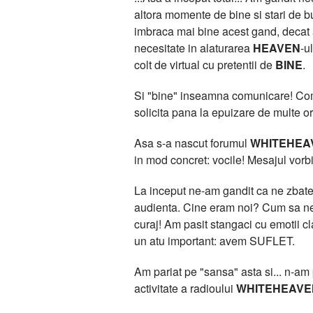
altora momente de bine si stari de bu
imbraca mai bine acest gand, deca
necesitate in alaturarea
HEAVEN
-u
colt de virtual cu pretentii de
BINE
.
Si "bine" inseamna comunicare! Comun
solicita pana la epuizare de multe or
Asa s-a nascut forumul
WHITEHEA
in mod concret: vocile! Mesajul vorbit
La inceput ne-am gandit ca ne zbatem
audienta. Cine eram noi? Cum sa ne 
curaj! Am pasit stangaci cu emotii 
un atu important: avem SUFLET.
Am pariat pe "sansa" asta si... n-am pi
activitate a radioului
WHITEHEAVE