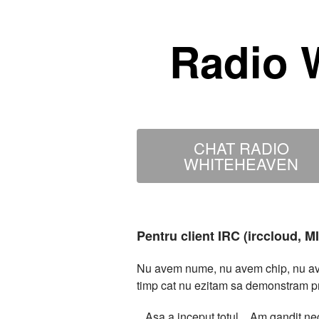
Radio 
CHAT RADIO
WHITEHEAVEN
Pentru client IRC (irccloud, 
Nu avem nume, nu avem chip, nu avem
timp cat nu ezitam sa demonstram p
...Asa a inceput totul... Am gandit 