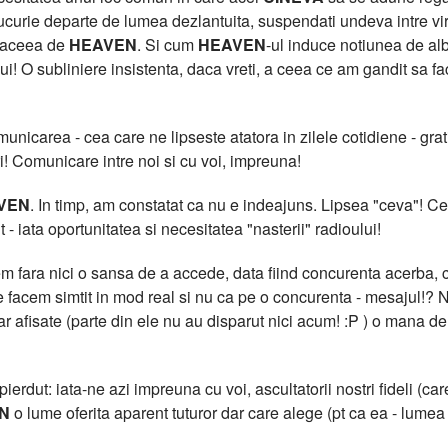
curie departe de lumea dezlantuita, suspendati undeva intre virtua
t aceea de
HEAVEN
. Si cum
HEAVEN
-ul induce notiunea de al
lui! O subliniere insistenta, daca vreti, a ceea ce am gandit sa f
icarea - cea care ne lipseste atatora in zilele cotidiene - grati
i! Comunicare intre noi si cu voi, impreuna!
VEN
. In timp, am constatat ca nu e indeajuns. Lipsea "ceva"!
 - iata oportunitatea si necesitatea "nasterii" radioului!
 fara nici o sansa de a accede, data fiind concurenta acerba, cu
facem simtit in mod real si nu ca pe o concurenta - mesajul!? N
clar afisate (parte din ele nu au disparut nici acum! :P ) o m
erdut: iata-ne azi impreuna cu voi, ascultatorii nostri fideli (care
N
o lume oferita aparent tuturor dar care alege (pt ca ea - lumea -