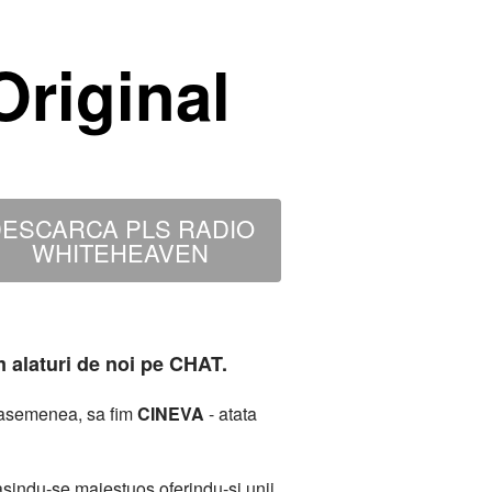
riginal
ESCARCA PLS RADIO
WHITEHEAVEN
m alaturi de noi pe CHAT.
deasemenea, sa fim
CINEVA
- atata
sindu-se maiestuos oferindu-si unii