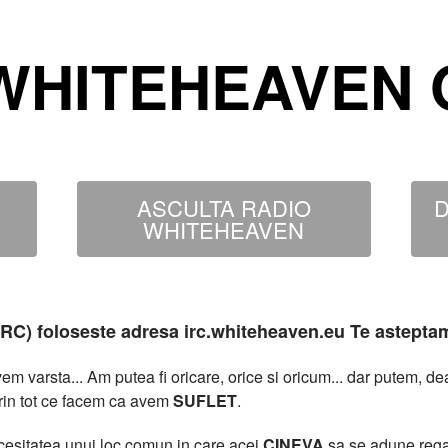
WHITEHEAVEN O
ASCULTA RADIO
D
WHITEHEAVEN
MIRC) foloseste adresa irc.whiteheaven.eu Te astepta
 varsta... Am putea fi oricare, orice si oricum... dar putem, 
rin tot ce facem ca avem
SUFLET
.
necesitatea unui loc comun in care acei
CINEVA
sa se adune rega