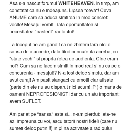
Asa s-a nascut forumul
WHITEHEAVEN
. In timp, am
constatat ca nu e indeajuns. Lipsea "ceva"! Ceva
ANUME care sa aduca simtirea in mod concret:
vocile! Mesajul vorbit - iata oportunitatea si
necesitatea "nasterii" radioului!
La inceput ne-am gandit ca ne zbatem fara nici o
sansa de a accede, data fiind concurenta acerba, cu
"state vechi" si propria retea de audienta. Cine eram
noi? Cum sa ne facem simtit in mod real si nu ca pe o
concurenta - mesajul!? N-a fost deloc simplu, dar am
avut curaj! Am pasit stangaci cu emotii clar afisate
(parte din ele nu au disparut nici acum! :P ) o mana de
oameni NEPROFESIONISTI dar cu un atu important:
avem SUFLET.
Am pariat pe "sansa" asta si... n-am pierdut: iata-ne
azi impreuna cu voi, ascultatorii nostri fideli (care nu
sunteti deloc putini!!) in plina activitate a radioului