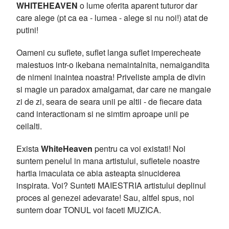
WHITEHEAVEN
o lume oferita aparent tuturor dar
care alege (pt ca ea - lumea - alege si nu noi!) atat de
putini!
Oameni cu suflete, suflet langa suflet imperecheate
maiestuos intr-o ikebana nemaintalnita, nemaigandita
de nimeni inaintea noastra! Priveliste ampla de divin
si magie un paradox amalgamat, dar care ne mangaie
zi de zi, seara de seara unii pe altii - de fiecare data
cand interactionam si ne simtim aproape unii pe
ceilalti.
Exista
WhiteHeaven
pentru ca voi existati! Noi
suntem penelul in mana artistului, sufletele noastre
hartia imaculata ce abia asteapta sinuciderea
inspirata. Voi? Sunteti MAIESTRIA artistului deplinul
proces al genezei adevarate! Sau, altfel spus, noi
suntem doar TONUL voi faceti MUZICA.