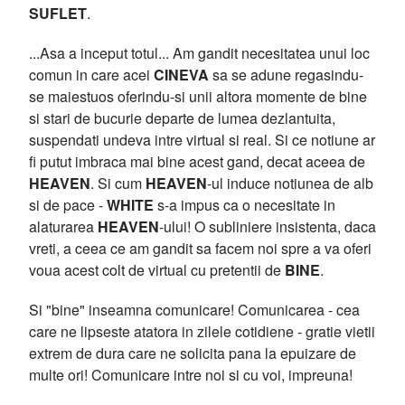
SUFLET
.
...Asa a inceput totul... Am gandit necesitatea unui loc
comun in care acei
CINEVA
sa se adune regasindu-
se maiestuos oferindu-si unii altora momente de bine
si stari de bucurie departe de lumea dezlantuita,
suspendati undeva intre virtual si real. Si ce notiune ar
fi putut imbraca mai bine acest gand, decat aceea de
HEAVEN
. Si cum
HEAVEN
-ul induce notiunea de alb
si de pace -
WHITE
s-a impus ca o necesitate in
alaturarea
HEAVEN
-ului! O subliniere insistenta, daca
vreti, a ceea ce am gandit sa facem noi spre a va oferi
voua acest colt de virtual cu pretentii de
BINE
.
Si "bine" inseamna comunicare! Comunicarea - cea
care ne lipseste atatora in zilele cotidiene - gratie vietii
extrem de dura care ne solicita pana la epuizare de
multe ori! Comunicare intre noi si cu voi, impreuna!