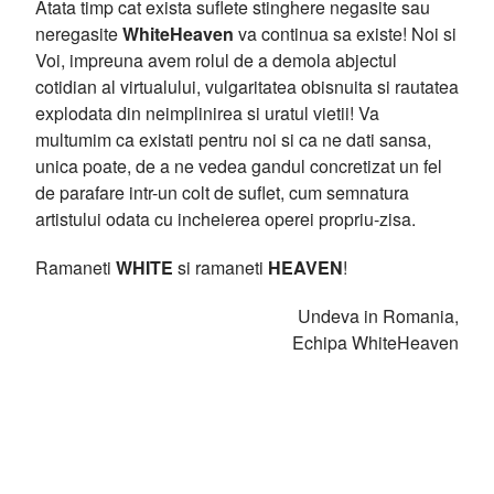
Atata timp cat exista suflete stinghere negasite sau
neregasite
WhiteHeaven
va continua sa existe! Noi si
Voi, impreuna avem rolul de a demola abjectul
cotidian al virtualului, vulgaritatea obisnuita si rautatea
explodata din neimplinirea si uratul vietii! Va
multumim ca existati pentru noi si ca ne dati sansa,
unica poate, de a ne vedea gandul concretizat un fel
de parafare intr-un colt de suflet, cum semnatura
artistului odata cu incheierea operei propriu-zisa.
Ramaneti
WHITE
si ramaneti
HEAVEN
!
Undeva in Romania,
Echipa WhiteHeaven