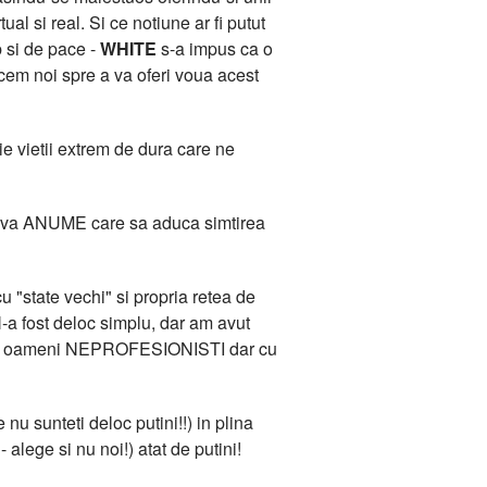
l si real. Si ce notiune ar fi putut
b si de pace -
WHITE
s-a impus ca o
acem noi spre a va oferi voua acest
e vietii extrem de dura care ne
 Ceva ANUME care sa aduca simtirea
 "state vechi" si propria retea de
-a fost deloc simplu, dar am avut
ana de oameni NEPROFESIONISTI dar cu
 nu sunteti deloc putini!!) in plina
 alege si nu noi!) atat de putini!