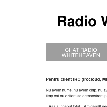
Radio 
CHAT RADIO
WHITEHEAVEN
Pentru client IRC (irccloud, 
Nu avem nume, nu avem chip, nu avem
timp cat nu ezitam sa demonstram p
...Asa a inceput totul... Am gandit 