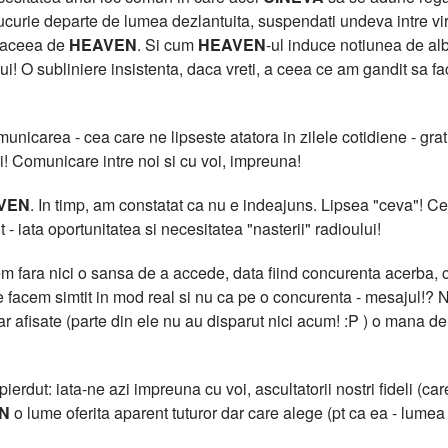
curie departe de lumea dezlantuita, suspendati undeva intre virtua
t aceea de
HEAVEN
. Si cum
HEAVEN
-ul induce notiunea de al
lui! O subliniere insistenta, daca vreti, a ceea ce am gandit sa f
icarea - cea care ne lipseste atatora in zilele cotidiene - grati
i! Comunicare intre noi si cu voi, impreuna!
VEN
. In timp, am constatat ca nu e indeajuns. Lipsea "ceva"!
 - iata oportunitatea si necesitatea "nasterii" radioului!
 fara nici o sansa de a accede, data fiind concurenta acerba, cu
facem simtit in mod real si nu ca pe o concurenta - mesajul!? N
clar afisate (parte din ele nu au disparut nici acum! :P ) o m
erdut: iata-ne azi impreuna cu voi, ascultatorii nostri fideli (care
N
o lume oferita aparent tuturor dar care alege (pt ca ea - lumea -