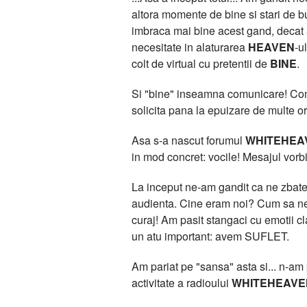
altora momente de bine si stari de bu
imbraca mai bine acest gand, deca
necesitate in alaturarea
HEAVEN
-u
colt de virtual cu pretentii de
BINE
.
Si "bine" inseamna comunicare! Comun
solicita pana la epuizare de multe or
Asa s-a nascut forumul
WHITEHEA
in mod concret: vocile! Mesajul vorbit
La inceput ne-am gandit ca ne zbatem
audienta. Cine eram noi? Cum sa ne 
curaj! Am pasit stangaci cu emotii 
un atu important: avem SUFLET.
Am pariat pe "sansa" asta si... n-am pi
activitate a radioului
WHITEHEAVE