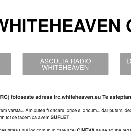
WHITEHEAVEN O
ASCULTA RADIO
D
WHITEHEAVEN
MIRC) foloseste adresa irc.whiteheaven.eu Te astepta
 varsta... Am putea fi oricare, orice si oricum... dar putem, 
rin tot ce facem ca avem
SUFLET
.
necesitatea unui loc comun in care acei
CINEVA
sa se adune rega