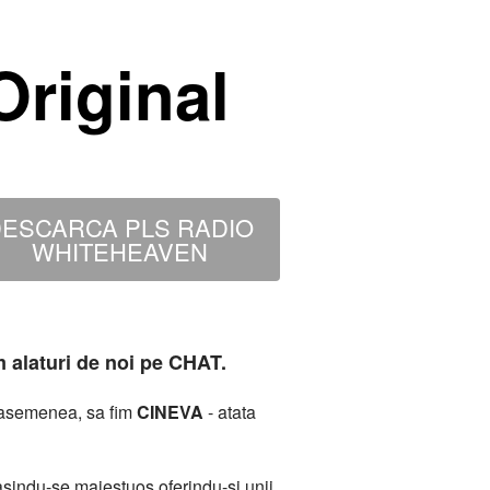
riginal
ESCARCA PLS RADIO
WHITEHEAVEN
m alaturi de noi pe CHAT.
deasemenea, sa fim
CINEVA
- atata
sindu-se maiestuos oferindu-si unii