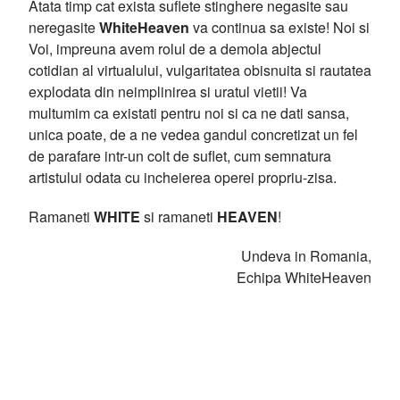
Atata timp cat exista suflete stinghere negasite sau
neregasite
WhiteHeaven
va continua sa existe! Noi si
Voi, impreuna avem rolul de a demola abjectul
cotidian al virtualului, vulgaritatea obisnuita si rautatea
explodata din neimplinirea si uratul vietii! Va
multumim ca existati pentru noi si ca ne dati sansa,
unica poate, de a ne vedea gandul concretizat un fel
de parafare intr-un colt de suflet, cum semnatura
artistului odata cu incheierea operei propriu-zisa.
Ramaneti
WHITE
si ramaneti
HEAVEN
!
Undeva in Romania,
Echipa WhiteHeaven