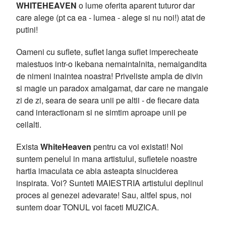
WHITEHEAVEN
o lume oferita aparent tuturor dar
care alege (pt ca ea - lumea - alege si nu noi!) atat de
putini!
Oameni cu suflete, suflet langa suflet imperecheate
maiestuos intr-o ikebana nemaintalnita, nemaigandita
de nimeni inaintea noastra! Priveliste ampla de divin
si magie un paradox amalgamat, dar care ne mangaie
zi de zi, seara de seara unii pe altii - de fiecare data
cand interactionam si ne simtim aproape unii pe
ceilalti.
Exista
WhiteHeaven
pentru ca voi existati! Noi
suntem penelul in mana artistului, sufletele noastre
hartia imaculata ce abia asteapta sinuciderea
inspirata. Voi? Sunteti MAIESTRIA artistului deplinul
proces al genezei adevarate! Sau, altfel spus, noi
suntem doar TONUL voi faceti MUZICA.