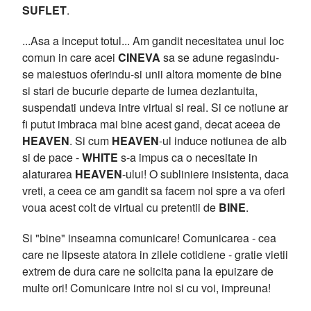
SUFLET
.
...Asa a inceput totul... Am gandit necesitatea unui loc
comun in care acei
CINEVA
sa se adune regasindu-
se maiestuos oferindu-si unii altora momente de bine
si stari de bucurie departe de lumea dezlantuita,
suspendati undeva intre virtual si real. Si ce notiune ar
fi putut imbraca mai bine acest gand, decat aceea de
HEAVEN
. Si cum
HEAVEN
-ul induce notiunea de alb
si de pace -
WHITE
s-a impus ca o necesitate in
alaturarea
HEAVEN
-ului! O subliniere insistenta, daca
vreti, a ceea ce am gandit sa facem noi spre a va oferi
voua acest colt de virtual cu pretentii de
BINE
.
Si "bine" inseamna comunicare! Comunicarea - cea
care ne lipseste atatora in zilele cotidiene - gratie vietii
extrem de dura care ne solicita pana la epuizare de
multe ori! Comunicare intre noi si cu voi, impreuna!