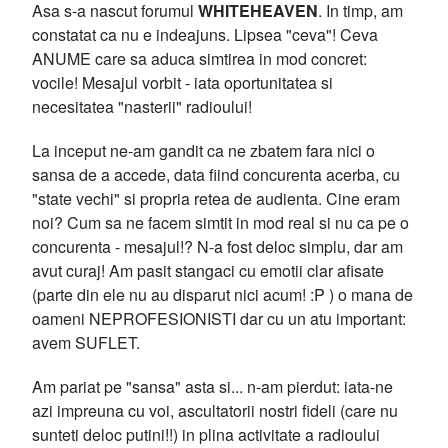
Asa s-a nascut forumul
WHITEHEAVEN
. In timp, am
constatat ca nu e indeajuns. Lipsea "ceva"! Ceva
ANUME care sa aduca simtirea in mod concret:
vocile! Mesajul vorbit - iata oportunitatea si
necesitatea "nasterii" radioului!
La inceput ne-am gandit ca ne zbatem fara nici o
sansa de a accede, data fiind concurenta acerba, cu
"state vechi" si propria retea de audienta. Cine eram
noi? Cum sa ne facem simtit in mod real si nu ca pe o
concurenta - mesajul!? N-a fost deloc simplu, dar am
avut curaj! Am pasit stangaci cu emotii clar afisate
(parte din ele nu au disparut nici acum! :P ) o mana de
oameni NEPROFESIONISTI dar cu un atu important:
avem SUFLET.
Am pariat pe "sansa" asta si... n-am pierdut: iata-ne
azi impreuna cu voi, ascultatorii nostri fideli (care nu
sunteti deloc putini!!) in plina activitate a radioului