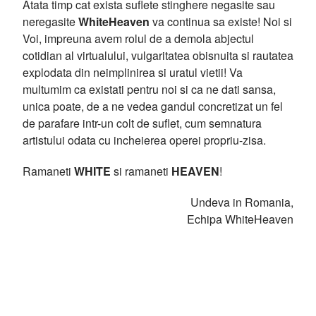
Atata timp cat exista suflete stinghere negasite sau
neregasite
WhiteHeaven
va continua sa existe! Noi si
Voi, impreuna avem rolul de a demola abjectul
cotidian al virtualului, vulgaritatea obisnuita si rautatea
explodata din neimplinirea si uratul vietii! Va
multumim ca existati pentru noi si ca ne dati sansa,
unica poate, de a ne vedea gandul concretizat un fel
de parafare intr-un colt de suflet, cum semnatura
artistului odata cu incheierea operei propriu-zisa.
Ramaneti
WHITE
si ramaneti
HEAVEN
!
Undeva in Romania,
Echipa WhiteHeaven