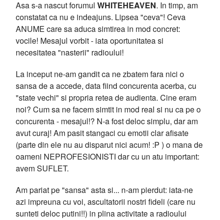
Asa s-a nascut forumul
WHITEHEAVEN
. In timp, am
constatat ca nu e indeajuns. Lipsea "ceva"! Ceva
ANUME care sa aduca simtirea in mod concret:
vocile! Mesajul vorbit - iata oportunitatea si
necesitatea "nasterii" radioului!
La inceput ne-am gandit ca ne zbatem fara nici o
sansa de a accede, data fiind concurenta acerba, cu
"state vechi" si propria retea de audienta. Cine eram
noi? Cum sa ne facem simtit in mod real si nu ca pe o
concurenta - mesajul!? N-a fost deloc simplu, dar am
avut curaj! Am pasit stangaci cu emotii clar afisate
(parte din ele nu au disparut nici acum! :P ) o mana de
oameni NEPROFESIONISTI dar cu un atu important:
avem SUFLET.
Am pariat pe "sansa" asta si... n-am pierdut: iata-ne
azi impreuna cu voi, ascultatorii nostri fideli (care nu
sunteti deloc putini!!) in plina activitate a radioului