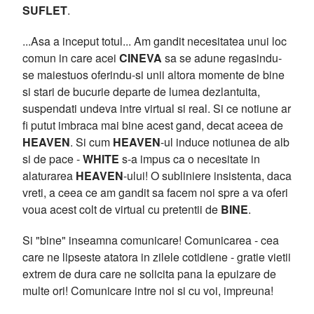
SUFLET
.
...Asa a inceput totul... Am gandit necesitatea unui loc
comun in care acei
CINEVA
sa se adune regasindu-
se maiestuos oferindu-si unii altora momente de bine
si stari de bucurie departe de lumea dezlantuita,
suspendati undeva intre virtual si real. Si ce notiune ar
fi putut imbraca mai bine acest gand, decat aceea de
HEAVEN
. Si cum
HEAVEN
-ul induce notiunea de alb
si de pace -
WHITE
s-a impus ca o necesitate in
alaturarea
HEAVEN
-ului! O subliniere insistenta, daca
vreti, a ceea ce am gandit sa facem noi spre a va oferi
voua acest colt de virtual cu pretentii de
BINE
.
Si "bine" inseamna comunicare! Comunicarea - cea
care ne lipseste atatora in zilele cotidiene - gratie vietii
extrem de dura care ne solicita pana la epuizare de
multe ori! Comunicare intre noi si cu voi, impreuna!