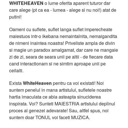
WHITEHEAVEN
o lume oferita aparent tuturor dar
care alege (pt ca ea - lumea - alege si nu noi!) atat de
putini!
Oameni cu suflete, suflet langa suflet imperecheate
maiestuos intr-o ikebana nemaintalnita, nemaigandita
de nimeni inaintea noastra! Priveliste ampla de divin
si magie un paradox amalgamat, dar care ne mangaie
zi de zi, seara de seara unii pe altii - de fiecare data
cand interactionam si ne simtim aproape unii pe
ceilalti.
Exista
WhiteHeaven
pentru ca voi existati! Noi
suntem penelul in mana artistului, sufletele noastre
hartia imaculata ce abia asteapta sinuciderea
inspirata. Voi? Sunteti MAIESTRIA artistului deplinul
proces al genezei adevarate! Sau, altfel spus, noi
suntem doar TONUL voi faceti MUZICA.