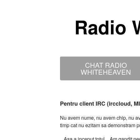
Radio 
CHAT RADIO
WHITEHEAVEN
Pentru client IRC (irccloud, 
Nu avem nume, nu avem chip, nu avem
timp cat nu ezitam sa demonstram p
...Asa a inceput totul... Am gandit 