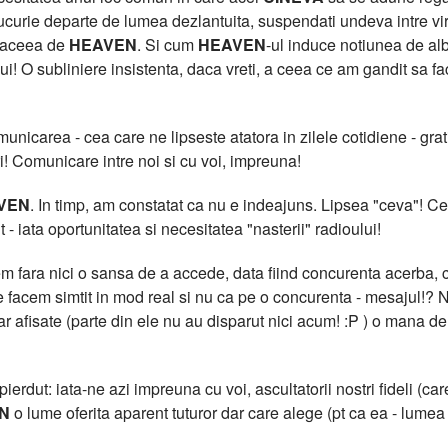
curie departe de lumea dezlantuita, suspendati undeva intre virtua
t aceea de
HEAVEN
. Si cum
HEAVEN
-ul induce notiunea de al
lui! O subliniere insistenta, daca vreti, a ceea ce am gandit sa f
icarea - cea care ne lipseste atatora in zilele cotidiene - grati
i! Comunicare intre noi si cu voi, impreuna!
VEN
. In timp, am constatat ca nu e indeajuns. Lipsea "ceva"!
 - iata oportunitatea si necesitatea "nasterii" radioului!
 fara nici o sansa de a accede, data fiind concurenta acerba, cu
facem simtit in mod real si nu ca pe o concurenta - mesajul!? N
clar afisate (parte din ele nu au disparut nici acum! :P ) o m
erdut: iata-ne azi impreuna cu voi, ascultatorii nostri fideli (care
N
o lume oferita aparent tuturor dar care alege (pt ca ea - lumea -