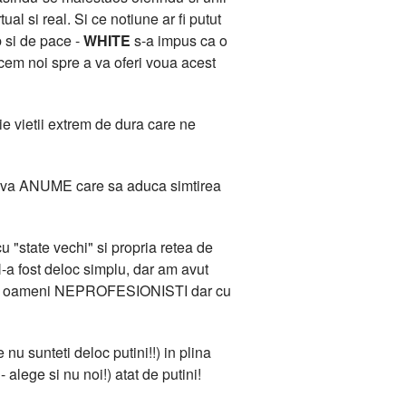
l si real. Si ce notiune ar fi putut
b si de pace -
WHITE
s-a impus ca o
acem noi spre a va oferi voua acest
e vietii extrem de dura care ne
 Ceva ANUME care sa aduca simtirea
 "state vechi" si propria retea de
-a fost deloc simplu, dar am avut
ana de oameni NEPROFESIONISTI dar cu
 nu sunteti deloc putini!!) in plina
 alege si nu noi!) atat de putini!