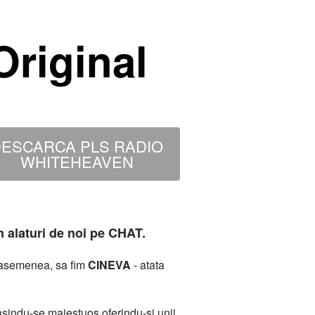
riginal
ESCARCA PLS RADIO
WHITEHEAVEN
m alaturi de noi pe CHAT.
deasemenea, sa fim
CINEVA
- atata
sindu-se maiestuos oferindu-si unii