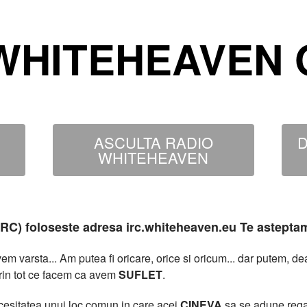
WHITEHEAVEN O
ASCULTA RADIO
D
WHITEHEAVEN
MIRC) foloseste adresa irc.whiteheaven.eu Te astepta
 varsta... Am putea fi oricare, orice si oricum... dar putem, 
rin tot ce facem ca avem
SUFLET
.
necesitatea unui loc comun in care acei
CINEVA
sa se adune rega