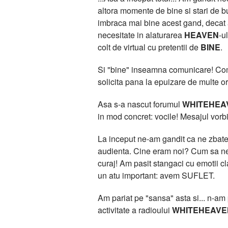
altora momente de bine si stari de bu
imbraca mai bine acest gand, deca
necesitate in alaturarea
HEAVEN
-u
colt de virtual cu pretentii de
BINE
.
Si "bine" inseamna comunicare! Comun
solicita pana la epuizare de multe or
Asa s-a nascut forumul
WHITEHEA
in mod concret: vocile! Mesajul vorbit
La inceput ne-am gandit ca ne zbatem
audienta. Cine eram noi? Cum sa ne 
curaj! Am pasit stangaci cu emotii 
un atu important: avem SUFLET.
Am pariat pe "sansa" asta si... n-am pi
activitate a radioului
WHITEHEAVE