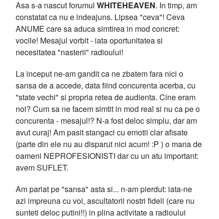
Asa s-a nascut forumul
WHITEHEAVEN
. In timp, am
constatat ca nu e indeajuns. Lipsea "ceva"! Ceva
ANUME care sa aduca simtirea in mod concret:
vocile! Mesajul vorbit - iata oportunitatea si
necesitatea "nasterii" radioului!
La inceput ne-am gandit ca ne zbatem fara nici o
sansa de a accede, data fiind concurenta acerba, cu
"state vechi" si propria retea de audienta. Cine eram
noi? Cum sa ne facem simtit in mod real si nu ca pe o
concurenta - mesajul!? N-a fost deloc simplu, dar am
avut curaj! Am pasit stangaci cu emotii clar afisate
(parte din ele nu au disparut nici acum! :P ) o mana de
oameni NEPROFESIONISTI dar cu un atu important:
avem SUFLET.
Am pariat pe "sansa" asta si... n-am pierdut: iata-ne
azi impreuna cu voi, ascultatorii nostri fideli (care nu
sunteti deloc putini!!) in plina activitate a radioului