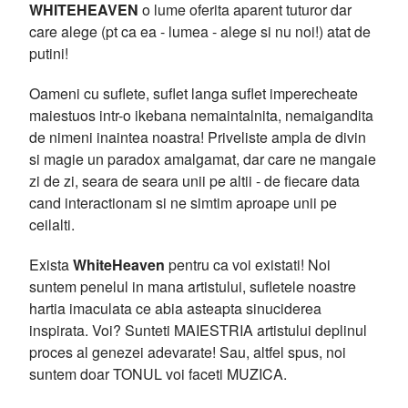
WHITEHEAVEN
o lume oferita aparent tuturor dar
care alege (pt ca ea - lumea - alege si nu noi!) atat de
putini!
Oameni cu suflete, suflet langa suflet imperecheate
maiestuos intr-o ikebana nemaintalnita, nemaigandita
de nimeni inaintea noastra! Priveliste ampla de divin
si magie un paradox amalgamat, dar care ne mangaie
zi de zi, seara de seara unii pe altii - de fiecare data
cand interactionam si ne simtim aproape unii pe
ceilalti.
Exista
WhiteHeaven
pentru ca voi existati! Noi
suntem penelul in mana artistului, sufletele noastre
hartia imaculata ce abia asteapta sinuciderea
inspirata. Voi? Sunteti MAIESTRIA artistului deplinul
proces al genezei adevarate! Sau, altfel spus, noi
suntem doar TONUL voi faceti MUZICA.