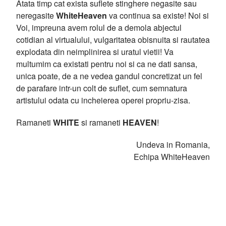
Atata timp cat exista suflete stinghere negasite sau
neregasite
WhiteHeaven
va continua sa existe! Noi si
Voi, impreuna avem rolul de a demola abjectul
cotidian al virtualului, vulgaritatea obisnuita si rautatea
explodata din neimplinirea si uratul vietii! Va
multumim ca existati pentru noi si ca ne dati sansa,
unica poate, de a ne vedea gandul concretizat un fel
de parafare intr-un colt de suflet, cum semnatura
artistului odata cu incheierea operei propriu-zisa.
Ramaneti
WHITE
si ramaneti
HEAVEN
!
Undeva in Romania,
Echipa WhiteHeaven