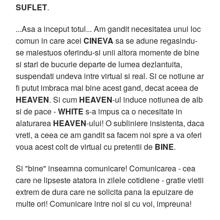
SUFLET
.
...Asa a inceput totul... Am gandit necesitatea unui loc
comun in care acei
CINEVA
sa se adune regasindu-
se maiestuos oferindu-si unii altora momente de bine
si stari de bucurie departe de lumea dezlantuita,
suspendati undeva intre virtual si real. Si ce notiune ar
fi putut imbraca mai bine acest gand, decat aceea de
HEAVEN
. Si cum
HEAVEN
-ul induce notiunea de alb
si de pace -
WHITE
s-a impus ca o necesitate in
alaturarea
HEAVEN
-ului! O subliniere insistenta, daca
vreti, a ceea ce am gandit sa facem noi spre a va oferi
voua acest colt de virtual cu pretentii de
BINE
.
Si "bine" inseamna comunicare! Comunicarea - cea
care ne lipseste atatora in zilele cotidiene - gratie vietii
extrem de dura care ne solicita pana la epuizare de
multe ori! Comunicare intre noi si cu voi, impreuna!