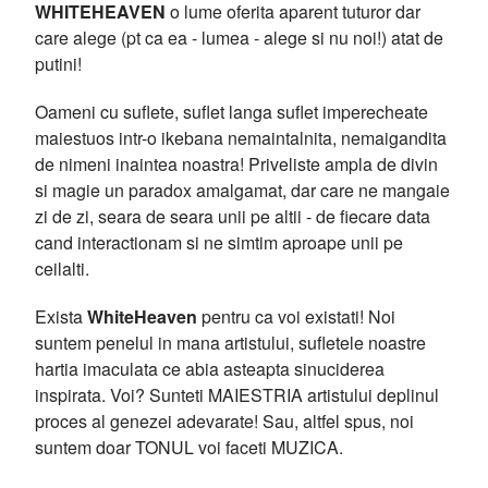
WHITEHEAVEN
o lume oferita aparent tuturor dar
care alege (pt ca ea - lumea - alege si nu noi!) atat de
putini!
Oameni cu suflete, suflet langa suflet imperecheate
maiestuos intr-o ikebana nemaintalnita, nemaigandita
de nimeni inaintea noastra! Priveliste ampla de divin
si magie un paradox amalgamat, dar care ne mangaie
zi de zi, seara de seara unii pe altii - de fiecare data
cand interactionam si ne simtim aproape unii pe
ceilalti.
Exista
WhiteHeaven
pentru ca voi existati! Noi
suntem penelul in mana artistului, sufletele noastre
hartia imaculata ce abia asteapta sinuciderea
inspirata. Voi? Sunteti MAIESTRIA artistului deplinul
proces al genezei adevarate! Sau, altfel spus, noi
suntem doar TONUL voi faceti MUZICA.