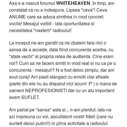
Asa s-a nascut forumul
WHITEHEAVEN
. In timp, am
constatat ca nu e indeajuns. Lipsea "ceva"! Ceva
ANUME care sa aduca simtirea in mod concret:
vocile! Mesajul vorbit - iata oportunitatea si
necesitatea "nasterii" radioului!
La inceput ne-am gandit ca ne zbatem fara nici o
sansa de a accede, data fiind concurenta acerba, cu
"state vechi" si propria retea de audienta. Cine eram
noi? Cum sa ne facem simtit in mod real si nu ca pe o
concurenta - mesajul!? N-a fost deloc simplu, dar am
avut curaj! Am pasit stangaci cu emotii clar afisate
(parte din ele nu au disparut nici acum! :P ) o mana de
oameni NEPROFESIONISTI dar cu un atu important:
avem SUFLET.
Am pariat pe "sansa" asta si... n-am pierdut: iata-ne
azi impreuna cu voi, ascultatorii nostri fideli (care nu
sunteti deloc putini!!) in plina activitate a radioului