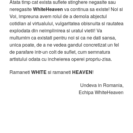
Atata timp cat exista suflete stinghere negasite sau
neregasite
WhiteHeaven
va continua sa existe! Noi si
Voi, impreuna avem rolul de a demola abjectul
cotidian al virtualului, vulgaritatea obisnuita si rautatea
explodata din neimplinirea si uratul vietii! Va
multumim ca existati pentru noi si ca ne dati sansa,
unica poate, de a ne vedea gandul concretizat un fel
de parafare intr-un colt de suflet, cum semnatura
artistului odata cu incheierea operei propriu-zisa.
Ramaneti
WHITE
si ramaneti
HEAVEN
!
Undeva in Romania,
Echipa WhiteHeaven