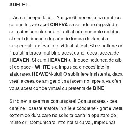
SUFLET
.
...Asa a inceput totul... Am gandit necesitatea unui loc
comun in care acei
CINEVA
sa se adune regasindu-
se maiestuos oferindu-si unii altora momente de bine
si stari de bucurie departe de lumea dezlantuita,
suspendati undeva intre virtual si real. Si ce notiune ar
fi putut imbraca mai bine acest gand, decat aceea de
HEAVEN
. Si cum
HEAVEN
-ul induce notiunea de alb
si de pace -
WHITE
s-a impus ca o necesitate in
alaturarea
HEAVEN
-ului! O subliniere insistenta, daca
vreti, a ceea ce am gandit sa facem noi spre a va oferi
voua acest colt de virtual cu pretentii de
BINE
.
Si "bine" inseamna comunicare! Comunicarea - cea
care ne lipseste atatora in zilele cotidiene - gratie vietii
extrem de dura care ne solicita pana la epuizare de
multe ori! Comunicare intre noi si cu voi, impreuna!