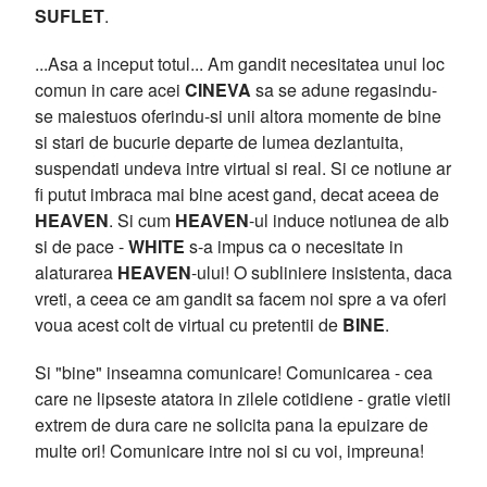
SUFLET
.
...Asa a inceput totul... Am gandit necesitatea unui loc
comun in care acei
CINEVA
sa se adune regasindu-
se maiestuos oferindu-si unii altora momente de bine
si stari de bucurie departe de lumea dezlantuita,
suspendati undeva intre virtual si real. Si ce notiune ar
fi putut imbraca mai bine acest gand, decat aceea de
HEAVEN
. Si cum
HEAVEN
-ul induce notiunea de alb
si de pace -
WHITE
s-a impus ca o necesitate in
alaturarea
HEAVEN
-ului! O subliniere insistenta, daca
vreti, a ceea ce am gandit sa facem noi spre a va oferi
voua acest colt de virtual cu pretentii de
BINE
.
Si "bine" inseamna comunicare! Comunicarea - cea
care ne lipseste atatora in zilele cotidiene - gratie vietii
extrem de dura care ne solicita pana la epuizare de
multe ori! Comunicare intre noi si cu voi, impreuna!