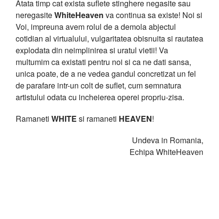
Atata timp cat exista suflete stinghere negasite sau
neregasite
WhiteHeaven
va continua sa existe! Noi si
Voi, impreuna avem rolul de a demola abjectul
cotidian al virtualului, vulgaritatea obisnuita si rautatea
explodata din neimplinirea si uratul vietii! Va
multumim ca existati pentru noi si ca ne dati sansa,
unica poate, de a ne vedea gandul concretizat un fel
de parafare intr-un colt de suflet, cum semnatura
artistului odata cu incheierea operei propriu-zisa.
Ramaneti
WHITE
si ramaneti
HEAVEN
!
Undeva in Romania,
Echipa WhiteHeaven