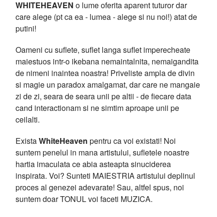
WHITEHEAVEN
o lume oferita aparent tuturor dar
care alege (pt ca ea - lumea - alege si nu noi!) atat de
putini!
Oameni cu suflete, suflet langa suflet imperecheate
maiestuos intr-o ikebana nemaintalnita, nemaigandita
de nimeni inaintea noastra! Priveliste ampla de divin
si magie un paradox amalgamat, dar care ne mangaie
zi de zi, seara de seara unii pe altii - de fiecare data
cand interactionam si ne simtim aproape unii pe
ceilalti.
Exista
WhiteHeaven
pentru ca voi existati! Noi
suntem penelul in mana artistului, sufletele noastre
hartia imaculata ce abia asteapta sinuciderea
inspirata. Voi? Sunteti MAIESTRIA artistului deplinul
proces al genezei adevarate! Sau, altfel spus, noi
suntem doar TONUL voi faceti MUZICA.