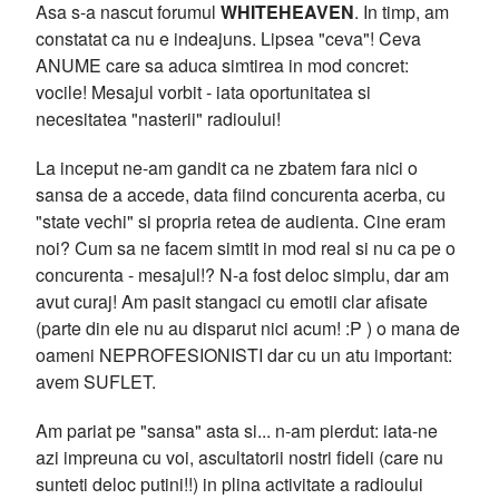
Asa s-a nascut forumul
WHITEHEAVEN
. In timp, am
constatat ca nu e indeajuns. Lipsea "ceva"! Ceva
ANUME care sa aduca simtirea in mod concret:
vocile! Mesajul vorbit - iata oportunitatea si
necesitatea "nasterii" radioului!
La inceput ne-am gandit ca ne zbatem fara nici o
sansa de a accede, data fiind concurenta acerba, cu
"state vechi" si propria retea de audienta. Cine eram
noi? Cum sa ne facem simtit in mod real si nu ca pe o
concurenta - mesajul!? N-a fost deloc simplu, dar am
avut curaj! Am pasit stangaci cu emotii clar afisate
(parte din ele nu au disparut nici acum! :P ) o mana de
oameni NEPROFESIONISTI dar cu un atu important:
avem SUFLET.
Am pariat pe "sansa" asta si... n-am pierdut: iata-ne
azi impreuna cu voi, ascultatorii nostri fideli (care nu
sunteti deloc putini!!) in plina activitate a radioului