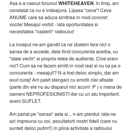
Asa s-a nascut forumul
WHITEHEAVEN
. In timp, am
constatat ca nu e indeajuns. Lipsea "ceva"! Ceva
ANUME care sa aduca simtirea in mod concret:
vocile! Mesajul vorbit - iata oportunitatea si
necesitatea "nasterii" radioului!
La inceput ne-am gandit ca ne zbatem fara nici o
sansa de a accede, data fiind concurenta acerba, cu
"state vechi" si propria retea de audienta. Cine eram
noi? Cum sa ne facem simtit in mod real si nu ca pe o
concurenta - mesajul!? N-a fost deloc simplu, dar am
avut curaj! Am pasit stangaci cu emotii clar afisate
(parte din ele nu au disparut nici acum! :P ) o mana de
oameni NEPROFESIONISTI dar cu un atu important:
avem SUFLET.
Am pariat pe "sansa" asta si... n-am pierdut: iata-ne
azi impreuna cu voi, ascultatorii nostri fideli (care nu
sunteti deloc putini!!) in plina activitate a radioului