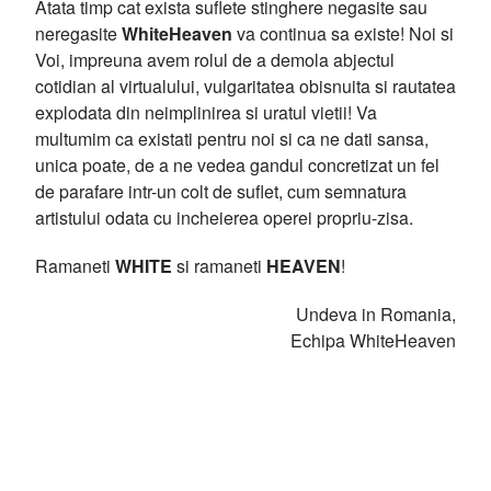
Atata timp cat exista suflete stinghere negasite sau
neregasite
WhiteHeaven
va continua sa existe! Noi si
Voi, impreuna avem rolul de a demola abjectul
cotidian al virtualului, vulgaritatea obisnuita si rautatea
explodata din neimplinirea si uratul vietii! Va
multumim ca existati pentru noi si ca ne dati sansa,
unica poate, de a ne vedea gandul concretizat un fel
de parafare intr-un colt de suflet, cum semnatura
artistului odata cu incheierea operei propriu-zisa.
Ramaneti
WHITE
si ramaneti
HEAVEN
!
Undeva in Romania,
Echipa WhiteHeaven