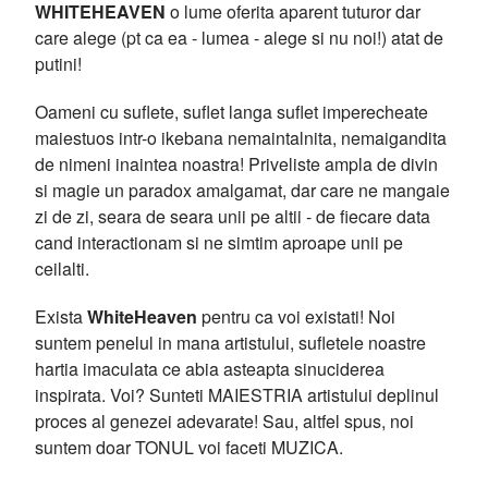
WHITEHEAVEN
o lume oferita aparent tuturor dar
care alege (pt ca ea - lumea - alege si nu noi!) atat de
putini!
Oameni cu suflete, suflet langa suflet imperecheate
maiestuos intr-o ikebana nemaintalnita, nemaigandita
de nimeni inaintea noastra! Priveliste ampla de divin
si magie un paradox amalgamat, dar care ne mangaie
zi de zi, seara de seara unii pe altii - de fiecare data
cand interactionam si ne simtim aproape unii pe
ceilalti.
Exista
WhiteHeaven
pentru ca voi existati! Noi
suntem penelul in mana artistului, sufletele noastre
hartia imaculata ce abia asteapta sinuciderea
inspirata. Voi? Sunteti MAIESTRIA artistului deplinul
proces al genezei adevarate! Sau, altfel spus, noi
suntem doar TONUL voi faceti MUZICA.