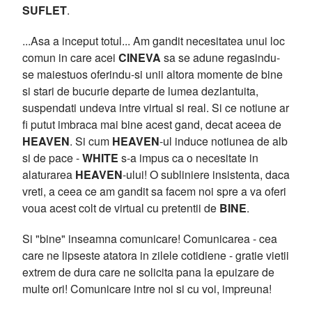
SUFLET
.
...Asa a inceput totul... Am gandit necesitatea unui loc
comun in care acei
CINEVA
sa se adune regasindu-
se maiestuos oferindu-si unii altora momente de bine
si stari de bucurie departe de lumea dezlantuita,
suspendati undeva intre virtual si real. Si ce notiune ar
fi putut imbraca mai bine acest gand, decat aceea de
HEAVEN
. Si cum
HEAVEN
-ul induce notiunea de alb
si de pace -
WHITE
s-a impus ca o necesitate in
alaturarea
HEAVEN
-ului! O subliniere insistenta, daca
vreti, a ceea ce am gandit sa facem noi spre a va oferi
voua acest colt de virtual cu pretentii de
BINE
.
Si "bine" inseamna comunicare! Comunicarea - cea
care ne lipseste atatora in zilele cotidiene - gratie vietii
extrem de dura care ne solicita pana la epuizare de
multe ori! Comunicare intre noi si cu voi, impreuna!